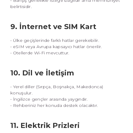
• Bahşiş genellikle isteğe bağlıdır ama memnuniyet
belirtisidir.
9. İnternet ve SIM Kart
• Ülke geçişlerinde farklı hatlar gerekebilir.
• eSIM veya Avrupa kapsayıcı hatlar önerilir.
• Otellerde Wi-Fi mevcuttur.
10. Dil ve İletişim
• Yerel diller (Sırpça, Boşnakça, Makedonca)
konuşulur.
• İngilizce gençler arasında yaygındır.
• Rehberiniz her konuda destek olacaktır.
11. Elektrik Prizleri