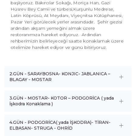
başlıyoruz. Bakırcılar Sokağı, Moriça Han, Gazi
Hüsrev Bey Camii ve türbesi,Kurşunlu Medrese,
Latin Köprüsü, At Meydanı, Viyeçnitsa Kütüphanesi,
Pazar Yeri görülecek yerler arasındadır. Şehir gezisi
ardından akşam yemeğini almak üzere
restoranımıza hareket ediyoruz. Ardından
rehberimizin belirleyeceği saatte konaklamak üzere
otelimize hareket ediyor ve günü bitiriyoruz.
2.GÜN - SARAYBOSNA- KONJIC- JABLANICA –
BLAGAY - MOSTAR
3.GÜN - MOSTAR- KOTOR – PODGORİCA ( yada
İşkodra Konaklama )
4.GÜN - PODGORİCA( yada İŞKODRA)- TİRAN-
ELBASAN- STRUGA - OHRİD