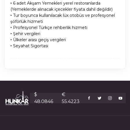
‣ 6 adet Akşam Yemekleri yerel restoranlarda
(Yemeklerde alınacak içecekler fiyata dahil değildir)
‣ Tur boyunca kullanılacak lüx otobüs ve profesyonel
şöförlük hizmeti
‣ Profesyonel Türkçe rehberlik hizmeti
‣ Şehir vergileri
‣ Ülkeler arası geçiş vergileri
‣ Seyahat Sigortası
$
€
48.0846
55.4223