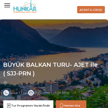
ACENTA GİRİŞİ
BÜYÜK BALKAN TURU- AJET ile
( SJJ-PRN )
Gece 1 Gün
01.01.1970 - 01.01.1970
Tur Programını Yazdır/İndir
Hemen Ara