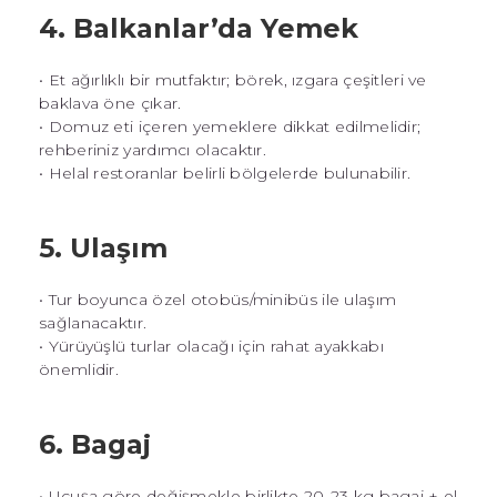
4. Balkanlar’da Yemek
• Et ağırlıklı bir mutfaktır; börek, ızgara çeşitleri ve
baklava öne çıkar.
• Domuz eti içeren yemeklere dikkat edilmelidir;
rehberiniz yardımcı olacaktır.
• Helal restoranlar belirli bölgelerde bulunabilir.
5. Ulaşım
• Tur boyunca özel otobüs/minibüs ile ulaşım
sağlanacaktır.
• Yürüyüşlü turlar olacağı için rahat ayakkabı
önemlidir.
6. Bagaj
• Uçuşa göre değişmekle birlikte 20-23 kg bagaj + el