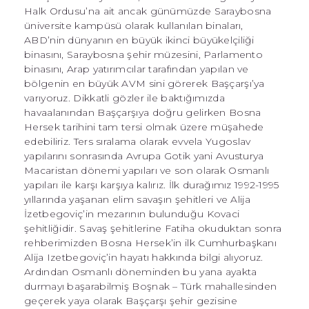
Halk Ordusu’na ait ancak günümüzde Saraybosna
üniversite kampüsü olarak kullanılan binaları,
ABD’nin dünyanın en büyük ikinci büyükelçiliği
binasını, Saraybosna şehir müzesini, Parlamento
binasını, Arap yatırımcılar tarafından yapılan ve
bölgenin en büyük AVM sini görerek Başçarşı’ya
varıyoruz. Dikkatli gözler ile baktığımızda
havaalanından Başçarşıya doğru gelirken Bosna
Hersek tarihini tam tersi olmak üzere müşahede
edebiliriz. Ters sıralama olarak evvela Yugoslav
yapılarını sonrasında Avrupa Gotik yani Avusturya
Macaristan dönemi yapıları ve son olarak Osmanlı
yapıları ile karşı karşıya kalırız. İlk durağımız 1992-1995
yıllarında yaşanan elim savaşın şehitleri ve Alija
İzetbegoviç’in mezarının bulunduğu Kovaci
şehitliğidir. Savaş şehitlerine Fatiha okuduktan sonra
rehberimizden Bosna Hersek’in ilk Cumhurbaşkanı
Alija Izetbegoviç’in hayatı hakkında bilgi alıyoruz.
Ardından Osmanlı döneminden bu yana ayakta
durmayı başarabilmiş Boşnak – Türk mahallesinden
geçerek yaya olarak Başçarşı şehir gezisine