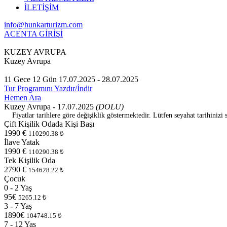
İLETİŞİM
info@hunkarturizm.com
ACENTA GİRİŞİ
KUZEY AVRUPA
Kuzey Avrupa
11 Gece 12 Gün
17.07.2025 - 28.07.2025
Tur Programını Yazdır/İndir
Hemen Ara
Kuzey Avrupa - 17.07.2025
(DOLU)
Fiyatlar tarihlere göre değişiklik göstermektedir. Lütfen seyahat tarihinizi s
Çift Kişilik Odada Kişi Başı
1990 €
110290.38 ₺
İlave Yatak
1990 €
110290.38 ₺
Tek Kişilik Oda
2790 €
154628.22 ₺
Çocuk
0 - 2 Yaş
95€
5265.12 ₺
3 - 7 Yaş
1890€
104748.15 ₺
7 - 12 Yaş