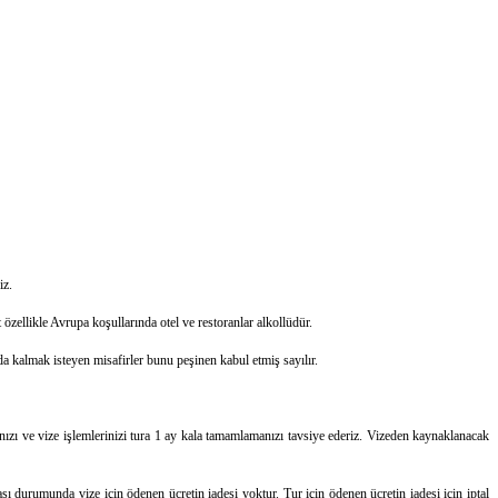
iz.
zellikle Avrupa koşullarında otel ve restoranlar alkollüdür.
ada kalmak isteyen misafirler bunu peşinen kabul etmiş sayılır.
manızı ve vize işlemlerinizi tura 1 ay kala tamamlamanızı tavsiye ederiz. Vizeden kaynaklanacak
ası durumunda vize için ödenen ücretin iadesi yoktur. Tur için ödenen ücretin iadesi için iptal