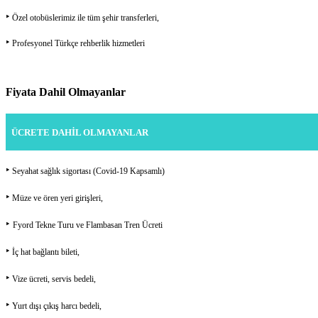
‣
Özel otobüslerimiz ile tüm şehir transferleri,
‣
Profesyonel Türkçe rehberlik hizmetleri
Fiyata Dahil Olmayanlar
ÜCRETE DAHİL OLMAYANLAR
‣
Seyahat sağlık sigortası (Covid-19 Kapsamlı)
‣
Müze ve ören yeri girişleri,
‣
Fyord Tekne Turu ve Flambasan Tren Ücreti
‣
İç hat bağlantı bileti,
‣
Vize ücreti, servis bedeli,
‣
Yurt dışı çıkış harcı bedeli,