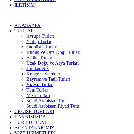
İLETİŞİM
ANASAYFA
TURLAR
Avrupa Turları
Yurtiçi Turlar
Otobüslü Turlar
Kudüs Ve Orta Doğu Turları
Afrika Turları
Uzak Doğu ve Asya Turları
Hünkar Âlâ
Kongre - Seminer
Bayram ve Tatil Turları
Vizesiz Turlar
Tüm Turlar
Mısır Turları
Suudi Arabistan Turu
Suudi Arabistan Riyad Turu
CRUISE TURLARI
HAKKIMIZDA
TUR BÜLTENİ
ACENTALARIMIZ
VİZE HİZMETLERİ