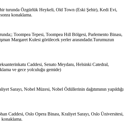
şehir turunda Özgürlük Heykeli, Old Town (Eski Şehir), Kedi Evi,
n sonra konaklama.
 turunda;; Toompea Tepesi, Toompea Hıll Bölgesi, Parlemento Binası,
 Şişman Margaret Kulesi görülecek yerler arasındadır.Turumuzun
leksanterinkatu Caddesi, Senato Meydanı, Helsinki Catedral,
aklama ve gece yolculuğu gemide)
aliyet Sarayı, Nobel Müzesi, Nobel Ödüllerinin dağıtımının yapıldığı
ohan Caddesi, Oslo Opera Binası, Kraliyet Sarayı, Oslo Üniversitesi,
n konaklama.