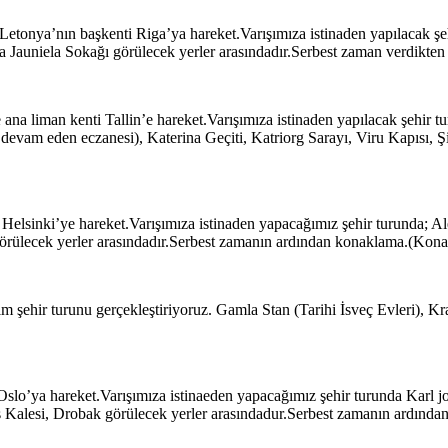
 Letonya’nın başkenti Riga’ya hareket.Varışımıza istinaden yapılacak 
a Jauniela Sokağı görülecek yerler arasındadır.Serbest zaman verdikte
 ana liman kenti Tallin’e hareket.Varışımıza istinaden yapılacak şehir
 devam eden eczanesi), Katerina Geçiti, Katriorg Sarayı, Viru Kapısı,
 Helsinki’ye hareket.Varışımıza istinaden yapacağımız şehir turunda; A
örülecek yerler arasındadır.Serbest zamanın ardından konaklama.(Kon
 şehir turunu gerçekleştiriyoruz. Gamla Stan (Tarihi İsveç Evleri), Kr
Oslo’ya hareket.Varışımıza istinaeden yapacağımız şehir turunda Karl j
s Kalesi, Drobak görülecek yerler arasındadur.Serbest zamanın ardında