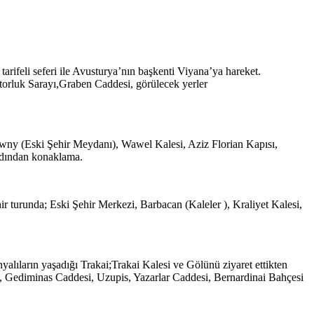
rifeli seferi ile Avusturya’nın başkenti Viyana’ya hareket.
torluk Sarayı,Graben Caddesi, görülecek yerler
owny (Eski Şehir Meydanı), Wawel Kalesi, Aziz Florian Kapısı,
rdından konaklama.
r turunda; Eski Şehir Merkezi, Barbacan (Kaleler ), Kraliyet Kalesi,
nyalıların yaşadığı Trakai;Trakai Kalesi ve Gölünü ziyaret ettikten
i, Gediminas Caddesi, Uzupis, Yazarlar Caddesi, Bernardinai Bahçesi