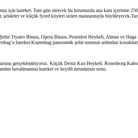
muz için hareket. Tam gün sürecek bu turumuzda ana kara içerisine 2
dlar, şelaleler ve küçük fyord köyleri sizleri manzarasıyla büyüleyecek
ehir Tiyatro Binası, Opera Binası, Poseidon Heykeli, Alman ve Haga Ki
openhag’a hareket.Kopenhag panoramik şehir turunun ardından konaklam
urunu gerçekleştiriyoruz. Küçük Deniz Kızı Heykeli, Rosenborg Kalesi
ından havalimanına hareket ve keyifli turumuzun sonu.