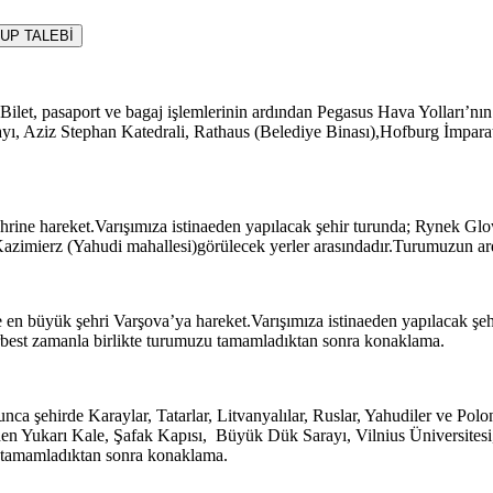
UP TALEBİ
et, pasaport ve bagaj işlemlerinin ardından Pegasus Hava Yolları’nın ta
yı, Aziz Stephan Katedrali, Rathaus (Belediye Binası),Hofburg İmpara
rine hareket.Varışımıza istinaeden yapılacak şehir turunda; Rynek Gl
azimierz (Yahudi mahallesi)görülecek yerler arasındadır.Turumuzun a
 en büyük şehri Varşova’ya hareket.Varışımıza istinaeden yapılacak şehi
erbest zamanla birlikte turumuzu tamamladıktan sonra konaklama.
nca şehirde Karaylar, Tatarlar, Litvanyalılar, Ruslar, Yahudiler ve Polo
naden Yukarı Kale, Şafak Kapısı, Büyük Dük Sarayı, Vilnius Üniversites
zu tamamladıktan sonra konaklama.