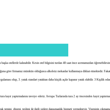
a başka otellerde kalınabilir. Kesin otel bilgisini turdan 48 saat önce acentamızdan öğrenebilirsin
gunluğuna göre firmamız mümkün olduğunca alkolsüz mekanlar kullanmaya dikkat etmektedir. Fakat ö
 uygulaması olup, 3. yatak standart yataktan daha küçük açılır kapanır yatak olabilir. 3 Kişilik od
ği tura kayıt yaptırmalarını tavsiye ederiz. Avrupa Turlarında tura 2 ay öncesinden kayıt yaptır
rak temini, düzeni, teslimi ile ilgili sizlere danışmanlık hizmeti vermekteyiz. Vizenizin çıkmam