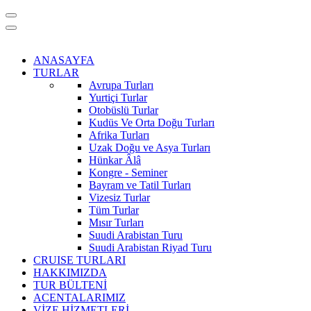
ANASAYFA
TURLAR
Avrupa Turları
Yurtiçi Turlar
Otobüslü Turlar
Kudüs Ve Orta Doğu Turları
Afrika Turları
Uzak Doğu ve Asya Turları
Hünkar Âlâ
Kongre - Seminer
Bayram ve Tatil Turları
Vizesiz Turlar
Tüm Turlar
Mısır Turları
Suudi Arabistan Turu
Suudi Arabistan Riyad Turu
CRUISE TURLARI
HAKKIMIZDA
TUR BÜLTENİ
ACENTALARIMIZ
VİZE HİZMETLERİ