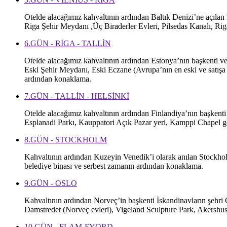
Otelde alacağımız kahvaltının ardından Baltık Denizi’ne açılan
Riga Şehir Meydanı ,Üç Biraderler Evleri, Pilsedas Kanalı, Rig
6.GÜN - RİGA - TALLİN
Otelde alacağımız kahvaltının ardından Estonya’nın başkenti ve
Eski Şehir Meydanı, Eski Eczane (Avrupa’nın en eski ve satışa
ardından konaklama.
7.GÜN - TALLİN - HELSİNKİ
Otelde alacağımız kahvaltının ardından Finlandiya’nın başkenti
Esplanadi Parkı, Kauppatori Açık Pazar yeri, Kamppi Chapel g
8.GÜN - STOCKHOLM
Kahvaltının ardından Kuzeyin Venedik’i olarak anılan Stockholm
belediye binası ve serbest zamanın ardından konaklama.
9.GÜN - OSLO
Kahvaltının ardından Norveç’in başkenti İskandinavların şehri 
Damstredet (Norveç evleri), Vigeland Sculpture Park, Akershu
10.GÜN - FLAM-FYORD