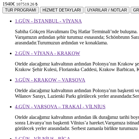
1940€
107519.26 ₺
TUR PROGRAMI
HİZMET DETAYLARI
UYARILAR / NOTLAR
GR
1.GÜN - İSTANBUL - VİYANA
Sabiha Gökçen Havalimanı Dış Hatlar Terminali’nde buluşma. Bil
Varışımızın ardından şehir turumuz esnasında; Schönbrunn Sara
arasındadır.Turumuzun ardından ve konaklama.
2.GÜN - VİYANA - KRAKOW
Otelde alacağımız kahvaltının ardından Polonya’nın Krakow şeh
Krakow Şehir Kulesi, Florianska Caddesi, Krakow Barbican, K
3.GÜN - KRAKOW – VARŞOVA
Otelde alacağımız kahvaltının ardından Polonya’nın başkenti ve
Wilanov Sarayı, Lazienki Parkı görülecek yerler arasındadır.S
4.GÜN - VARŞOVA – TRAKAİ - VİLNİUS
Otelde alacağımız kahvaltının ardından ilk durağımız tarihi boyu
sonra Litvanya’nın başkenti Vilnius’a hareket.Varışımıza isti
görülecek yerler arasındadır. Serbest zamanla birlikte turumu
5.GÜN - VİLNİUS - RİGA