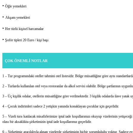
‣
Öğle yemekleri
‣
Akşam yemekleri
‣
Her türlü kişisel harcamalar
‣
Şoför tipleri 20 Euro / kişi başı
ÇOK ÖNEMLİ NOTLAR
1 – Tur programındaki oteller tahmini otel listesidir. Bölge müsaitliğine göre aynı standartlard
2 – Turlarda kullanılan otel veya restoranlar da alkol servisi olabilir. Bölge şartlarının uy
3 – Üç kişilik odalar, otellerin müsaitliğine göre verilmektedir. 3 kişilik odalarda ilave yatak
4 – Çocuk indirimleri sadece 2 yetişkin yanında konaklayan çocuklar için geçerlidir.
5 – Vizeli tura katılacak misafirlerimize iptal iade koşullarımızı okuyup vizelerinin yetişece
olası bir aksaklıkta şirketimizin iptal iade koşullarımız geçerlidir.
6 – Şirketimiz aracılığıyla alınan vizelerde şirketimizin hiçbir sorumluluğu yoktur. Sadece ev