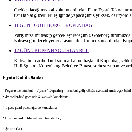
Otelde alacağımız kahvaltının ardından Flam Fyord Tekne turu
üstü tabiat güzellileri eşliğinde yapacağımız yüksek, dar fyor
11.GÜN - GÖTEBORG – KOPENHAG
Varışımıza müteakip gerçekleştireceğimiz Göteborg turumuzda Ş
Kilisesi görülecek yerler arasındadır. Turumuzun ardından K
12.GÜN - KOPENHAG - İSTANBUL
Kahvaltının ardından Danimarka’nın başkenti Kopenhag şehir t
Hall Sguare, Kopenhang Belediye Binası, serbest zaman ve ard
Fiyata Dahil Olanlar
‣
Pegasus ile İstanbul – Viyana / Kopenhag – İstanbul gidiş dönüş ekonomi sınıfı uçak bileti
‣
4* otellerde 8 gece oda & kahvaltı konaklama
‣
1 gece gemi yolculuğu ve konaklama
‣
Havalimanı-Otel-havalimanı transferleri,
‣
Şehir turları