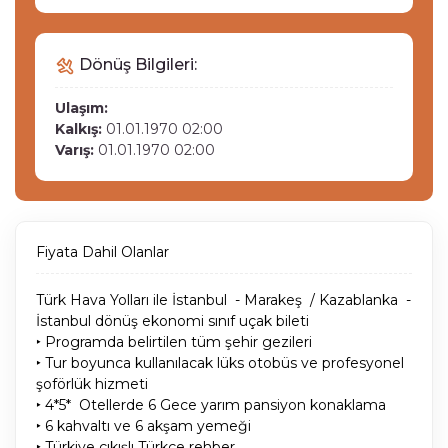
Dönüş Bilgileri:
Ulaşım:
Kalkış:
01.01.1970 02:00
Varış:
01.01.1970 02:00
Fiyata Dahil Olanlar
Türk Hava Yolları ile İstanbul - Marakeş / Kazablanka -
İstanbul dönüş ekonomi sınıf uçak bileti
‣ Programda belirtilen tüm şehir gezileri
‣ Tur boyunca kullanılacak lüks otobüs ve profesyonel
şoförlük hizmeti
‣ 4*5* Otellerde 6 Gece yarım pansiyon konaklama
‣ 6 kahvaltı ve 6 akşam yemeği
‣ Türkiye çıkışlı Türkçe rehber