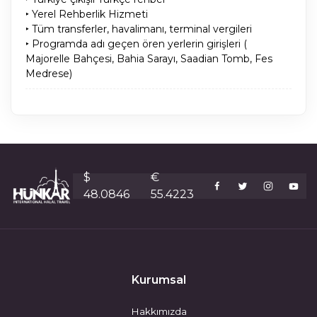
‣ Yerel Rehberlik Hizmeti
‣ Tüm transferler, havalimanı, terminal vergileri
‣ Programda adı geçen ören yerlerin girişleri (
Majorelle Bahçesi, Bahia Sarayı, Saadian Tomb, Fes
Medrese)
$
€
48.0846
55.4223
Kurumsal
Hakkımızda