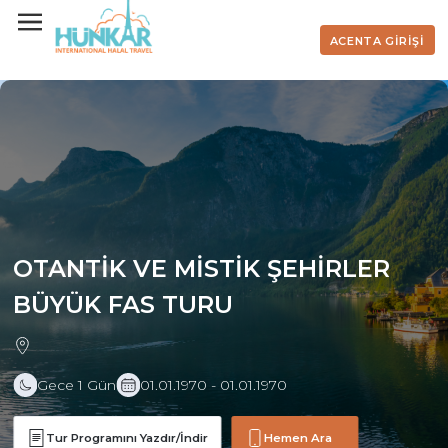
ACENTA GİRİŞİ
OTANTİK VE MİSTİK ŞEHİRLER
BÜYÜK FAS TURU
Gece 1 Gün
01.01.1970 - 01.01.1970
Tur Programını Yazdır/İndir
Hemen Ara