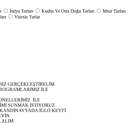
ar
İtalya Turları
Kudüs Ve Orta Doğu Turları
Mısır Turları
ları
Vizesiz Turlar
 BİZ GERÇEKLEŞTİRELİM.
PROGRAMLARIMIZ İLE
ONELLERİMİZ İLE
YİMİ SUNMAK İSTİYORUZ
SKANDİNAVYADA İGLO KEYFİ
EYİN
LALIM