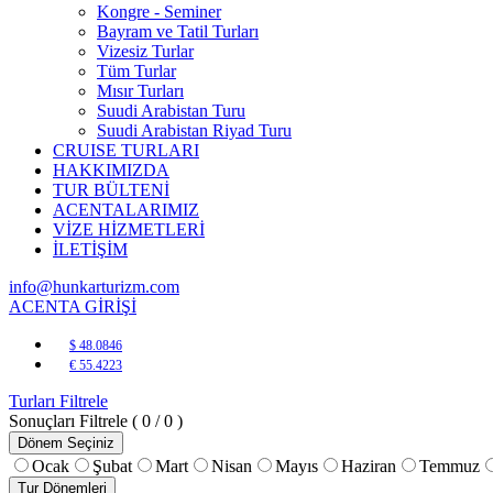
Kongre - Seminer
Bayram ve Tatil Turları
Vizesiz Turlar
Tüm Turlar
Mısır Turları
Suudi Arabistan Turu
Suudi Arabistan Riyad Turu
CRUISE TURLARI
HAKKIMIZDA
TUR BÜLTENİ
ACENTALARIMIZ
VİZE HİZMETLERİ
İLETİŞİM
info@hunkarturizm.com
ACENTA GİRİŞİ
$ 48.0846
€ 55.4223
Turları Filtrele
Sonuçları Filtrele
( 0 / 0 )
Dönem Seçiniz
Ocak
Şubat
Mart
Nisan
Mayıs
Haziran
Temmuz
Tur Dönemleri