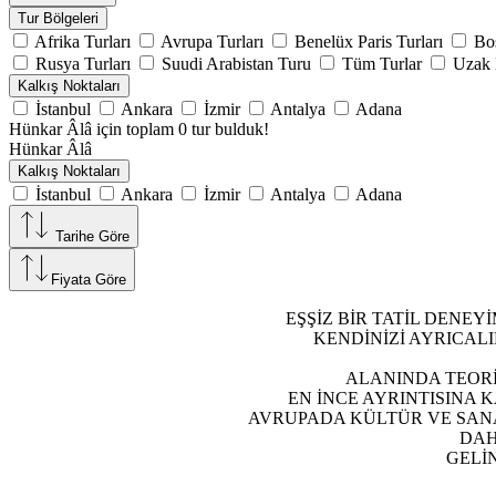
Tur Bölgeleri
Afrika Turları
Avrupa Turları
Benelüx Paris Turları
Bo
Rusya Turları
Suudi Arabistan Turu
Tüm Turlar
Uzak 
Kalkış Noktaları
İstanbul
Ankara
İzmir
Antalya
Adana
Hünkar Âlâ için toplam 0 tur bulduk!
Hünkar Âlâ
Kalkış Noktaları
İstanbul
Ankara
İzmir
Antalya
Adana
Tarihe Göre
Fiyata Göre
EŞŞİZ BİR TATİL DENEY
KENDİNİZİ AYRICAL
ALANINDA TEORİ
EN İNCE AYRINTISINA 
AVRUPADA KÜLTÜR VE SANA
DAH
GELİ