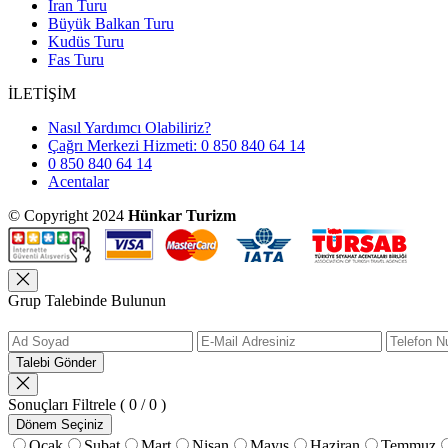
İran Turu
Büyük Balkan Turu
Kudüs Turu
Fas Turu
İLETİŞİM
Nasıl Yardımcı Olabiliriz?
Çağrı Merkezi Hizmeti: 0 850 840 64 14
0 850 840 64 14
Acentalar
© Copyright 2024
Hünkar Turizm
Grup Talebinde Bulunun
Talebi Gönder
Sonuçları Filtrele
( 0 / 0 )
Dönem Seçiniz
Ocak
Şubat
Mart
Nisan
Mayıs
Haziran
Temmuz