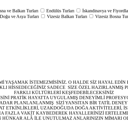
sna ve Balkan Turları
Endülüs Turları
İskandinavya ve Fiyordl
Doğu ve Asya Turları
Vizesiz Balkan Turları
Vizesiz Bosna Tur
İMİ YAŞAMAK İSTEMEZMİSİNİZ. O HALDE SİZ HAYAL EDİN
IKLI HİSSEDECEĞİNİZ SADECE SİZE ÖZEL HAZIRLANMIŞ 
FARKLI KÜLTÜRLERİ KEŞFEDEBİLECEKSİNİZ
SİNİ PRATİK HAYATTA UYGULAMIŞ DENEYİMLİ PROFESY
KADAR PLANLANLANMIŞ SİZİ YANSITAN BİR TATİL DENE
T ETKİNLİKLERİ, UZAKDOĞUDA DOĞA AKTİVİTELERİ, İ
A FAZLA VAKİT KAYBEDEREK HAYALLERİNİZİ ERTELEM
N HÜNKAR ALÂ İLE UNUTULMAZ ANLARINIZIN MİMARI O