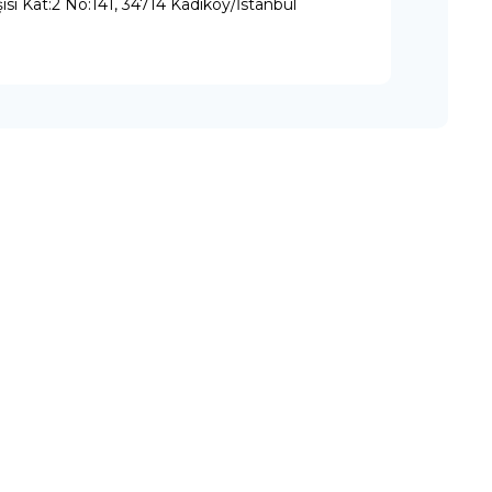
ısı Kat:2 No:141, 34714 Kadıköy/İstanbul