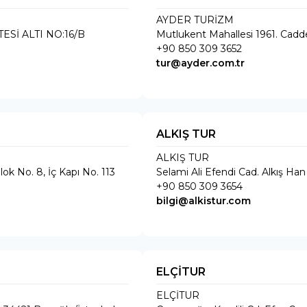
AYDER TURİZM
Sİ ALTI NO:16/B
Mutlukent Mahallesi 1961. Cad
+90 850 309 3652
tur@ayder.com.tr
ALKIŞ TUR
ALKIŞ TUR
lok No. 8, İç Kapı No. 113
Selami Ali Efendi Cad. Alkış Han
+90 850 309 3654
bilgi@alkistur.com
ELÇİTUR
ELÇİTUR