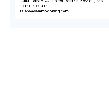
Çukur, Taksim 360, Halepli Bekir Sk. No:2-8 İç Kapı:2
90 850 309 3605
salam@salambooking.com