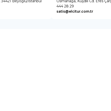
4, 34421 Beyoğlu/İstanbul
Osmanağa, Kuşdili Cd. Efes Çarş
444 28 29
satis@elcitur.com.tr