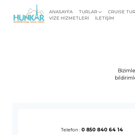
ANASAYFA
TURLAR
CRUISE TU
VİZE HİZMETLERİ
İLETİŞİM
Bizimle
bildirim
Telefon :
0 850 840 64 14