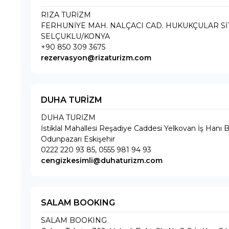
RIZA TURİZM
FERHUNİYE MAH. NALÇACI CAD. HUKUKÇULAR SİTE
SELÇUKLU/KONYA
+90 850 309 3675
rezervasyon@rizaturizm.com
DUHA TURİZM
DUHA TURİZM
İstiklal Mahallesi Reşadiye Caddesi Yelkovan İş Hanı B
Odunpazarı Eskişehir
0222 220 93 85, 0555 981 94 93
cengizkesimli@duhaturizm.com
SALAM BOOKING
SALAM BOOKING