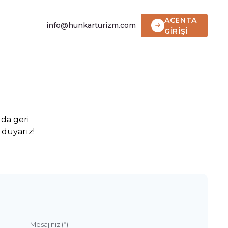
ACENTA
info@hunkarturizm.com
GİRİŞİ
 da geri
 duyarız!
Mesajınız (*)