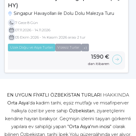
HY)
Singapur Havayolları ile Dolu Dolu Malezya Turu
7 Gece 8 Gün
07.11.2026 - 14.11.2026
05 Ekim 2026 - 14 Kasım 2026 arası 2 tur
Uzak Doğu ve Asya Turları
Vizesiz Turlar
+1
1590 €
dan itibaren
EN UYGUN FİYATLI ÖZBEKİSTAN TURLARI
HAKKINDA
Orta Asya
'da kadim tarihi, eşsiz mutfağı ve misafirperver
halkıyla özel bir yere sahip
Özbekistan
, ziyaretçilerini
kendine hayran bırakıyor. Geçmişin izlerini taşıyan görkemli
yapılara ev sahipliği yapan "
Orta Asya'nın incisi
" olarak
bilinen Özbekistan, tarihi İpek Yolu güzergâhında yer alıyor.