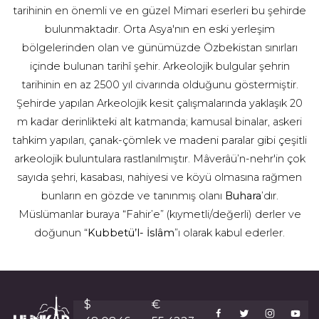
tarihinin en önemli ve en güzel Mimari eserleri bu şehirde
bulunmaktadır. Orta Asya'nın en eski yerleşim
bölgelerinden olan ve günümüzde Özbekistan sınırları
içinde bulunan tarihî şehir. Arkeolojik bulgular şehrin
tarihinin en az 2500 yıl civarında olduğunu göstermiştir.
Şehirde yapılan Arkeolojik kesit çalışmalarında yaklaşık 20
m kadar derinlikteki alt katmanda; kamusal binalar, askeri
tahkim yapıları, çanak-çömlek ve madeni paralar gibi çeşitli
arkeolojik buluntulara rastlanılmıştır. Mâverâü’n-nehr'in çok
sayıda şehri, kasabası, nahiyesi ve köyü olmasına rağmen
bunların en gözde ve tanınmış olanı
Buhara
’dır.
Müslümanlar buraya “Fahir’e” (kıymetli/değerli) derler ve
doğunun “
Kubbetü’l- İslâm
”ı olarak kabul ederler.
$
€