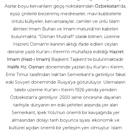
Asırlar boyu kervanların geçiş noktalarından
Özbekistan
'da,
eşsiz çinilerle bezenmiş medreseler, mavi kubbelerle
örtülü külliyeler, kervansaraylar, camiler ve ünlü İslam
âlimleri İmam Buhari ve İmam maturidi’nin kabirleri
bulunmakta. "Osman Mushafı" olarak bilinen, üzerine
Hazreti Osman'ın kanının aktığı ifade edilen ceylan
derisine yazılı Kur'an-ı Kerim'in muhafaza edildiği
Hazret
İmam (Hast-i İmam)
Başkent Taşkent’te bulunmaktadır.
Halife Hz. Osman
döneminde yazılan bu Kur'an-ı Kerim,
Emir Timur tarafından Irak'tan Semerkant'a getiriliyor fakat
eski Sovyet döneminde Rusya'ya götürülüyor. Ulemaların
talebi üzerine Kur'an-ı Kerim 1926 yılında yeniden
Özbekistan'a getiriliyor. 2500 sene öncesine dayanan
tarihiyle dünyanın en eski şehirleri arasında yer alan
Semerkant, İpek Yolu'nun önemli bir kavşağında yer
almasından dolayı tarih boyunca siyasi, ekonomik ve
kültürel açıdan önemli bir yerleşim yeri olmuştur. İslam