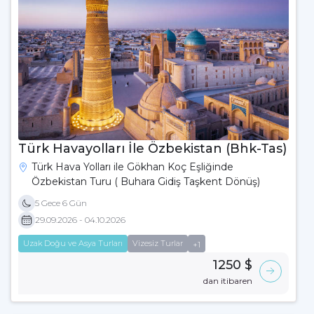
Türk Havayolları İle Özbekistan (Bhk-Tas)
Türk Hava Yolları ile Gökhan Koç Eşliğinde
Özbekistan Turu ( Buhara Gidiş Taşkent Dönüş)
5 Gece 6 Gün
29.09.2026 - 04.10.2026
Uzak Doğu ve Asya Turları
Vizesiz Turlar
+1
1250 $
dan itibaren