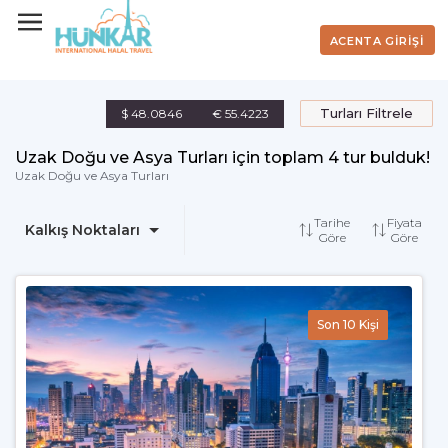
ACENTA GİRİŞİ
Turları Filtrele
$ 48.0846
€ 55.4223
Uzak Doğu ve Asya Turları için toplam 4 tur bulduk!
Uzak Doğu ve Asya Turları
Tarihe
Fiyata
Kalkış Noktaları
Göre
Göre
Son 10 Kişi