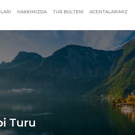
RLARI
HAKKIMIZDA
TUR BÜLTENİ
ACENTALARIMIZ
bi Turu