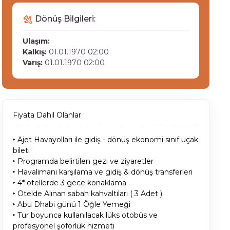
Dönüş Bilgileri:
Ulaşım:
Kalkış:
01.01.1970 02:00
Varış:
01.01.1970 02:00
Fiyata Dahil Olanlar
‣ Ajet Havayolları ile gidiş - dönüş ekonomi sınıf uçak
bileti
‣ Programda belirtilen gezi ve ziyaretler
‣ Havalimanı karşılama ve gidiş & dönüş transferleri
‣ 4* otellerde 3 gece konaklama
‣ Otelde Alınan sabah kahvaltıları ( 3 Adet )
‣ Abu Dhabi günü 1 Öğle Yemeği
‣ Tur boyunca kullanılacak lüks otobüs ve
profesyonel şoförlük hizmeti