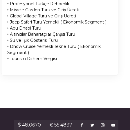
‣ Profesyonel Türkçe Rehberlik
‣ Miracle Garden Turu ve Giriş Ücreti
‣ Global Village Turu ve Giriş Ücreti
‣ Jeep Safari Turu Yemekli ( Ekonomik Segment )
‣ Abu Dhabi Turu
‣ Altıncılar Baharatçılar Çarşısı Turu
‣ Su ve Işık Gösterisi Turu
‣ Dhow Cruise Yemekli Tekne Turu ( Ekonomik
Segment )
‣ Tourism Dirhem Vergisi
$ 48.0670
€ 55.4837