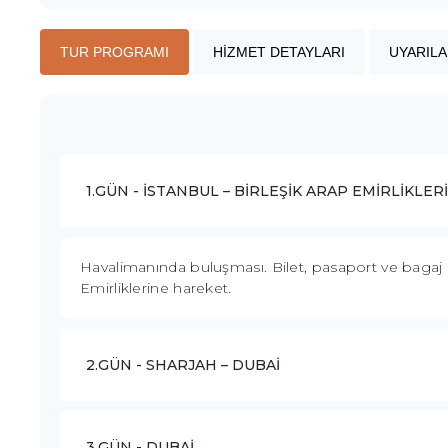
TUR PROGRAMI
HİZMET DETAYLARI
UYARILA
1.GÜN - İSTANBUL – BİRLEŞİK ARAP EMİRLİKLERİ
Havalimanında buluşması. Bilet, pasaport ve bagaj işl
Emirliklerine hareket.
2.GÜN - SHARJAH – DUBAİ
3.GÜN - DUBAİ