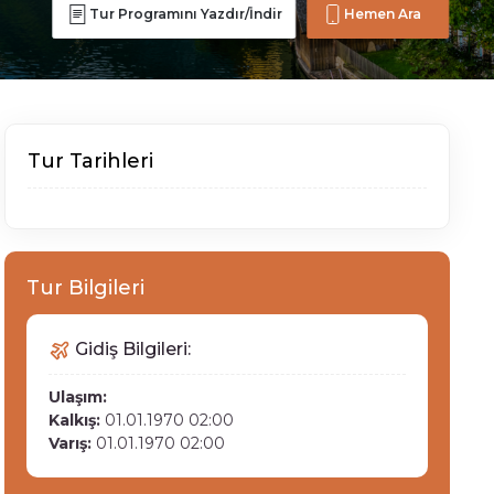
Tur Programını Yazdır/İndir
Hemen Ara
Tur Tarihleri
Tur Bilgileri
Gidiş Bilgileri:
Ulaşım:
Kalkış:
01.01.1970 02:00
Varış:
01.01.1970 02:00