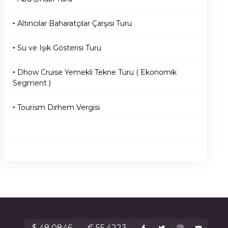
‣ Altıncılar Baharatçılar Çarşısı Turu
‣ Su ve Işık Gösterisi Turu
‣ Dhow Cruise Yemekli Tekne Turu ( Ekonomik
Segment )
‣ Tourism Dirhem Vergisi
$ 48.0846
€ 55.4223