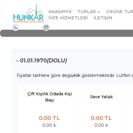
Ankara Hareketli Dub
ANASAYFA
TURLAR
CRUISE TU
VİZE HİZMETLERİ
İLETİŞİM
Gece 1 Gün
01.01.1970 - 01.01.1970
- 01.01.1970
(DOLU)
Fiyatlar tarihlere göre değişiklik göstermektedir. Lütfen s
Çift Kişilik Odada Kişi
İlave Yatak
Başı
0.00 TL
0.00 TL
0.00 ₺
0.00 ₺