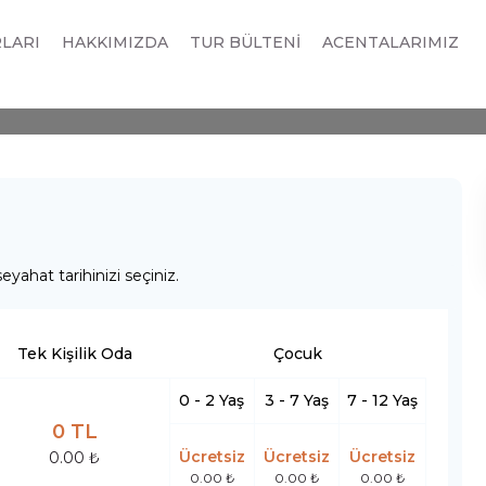
ai - Abu Dhabi Turu 3 G
RLARI
HAKKIMIZDA
TUR BÜLTENİ
ACENTALARIMIZ
eyahat tarihinizi seçiniz.
Tek Kişilik Oda
Çocuk
0 - 2 Yaş
3 - 7 Yaş
7 - 12 Yaş
0 TL
Ücretsiz
Ücretsiz
Ücretsiz
0.00 ₺
0.00 ₺
0.00 ₺
0.00 ₺