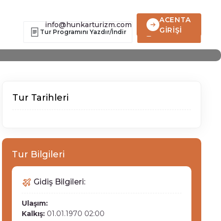
ece 5 Gün
ACENTA
info@hunkarturizm.com
GİRİŞİ
Tur Programını Yazdır/İndir
Hemen Ara
Tur Tarihleri
Tur Bilgileri
Gidiş Bilgileri:
Ulaşım:
Kalkış:
01.01.1970 02:00