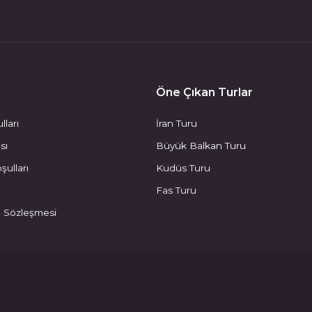
Öne Çıkan Turlar
lları
İran Turu
ası
Büyük Balkan Turu
şulları
Kudüs Turu
Fas Turu
ş Sözleşmesi