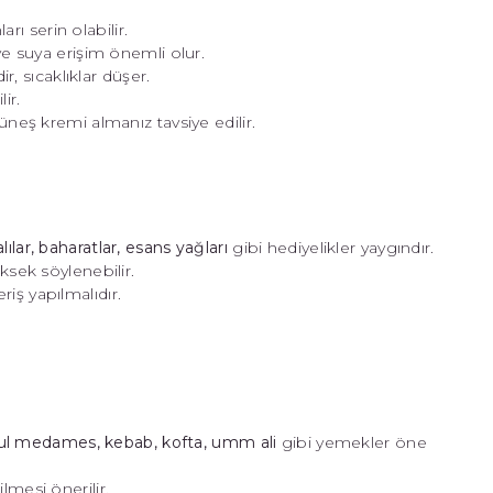
rı serin olabilir.
e suya erişim önemli olur.
r, sıcaklıklar düşer.
ir.
eş kremi almanız tavsiye edilir.
lılar, baharatlar, esans yağları
gibi hediyelikler yaygındır.
üksek söylenebilir.
riş yapılmalıdır.
 ful medames, kebab, kofta, umm ali
gibi yemekler öne
ilmesi önerilir.