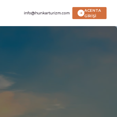
ACENTA
info@hunkarturizm.com
GİRİŞİ