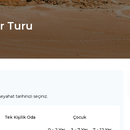
ır Turu
eyahat tarihinizi seçiniz.
Tek Kişilik Oda
Çocuk
0 - 2 Yaş
3 - 7 Yaş
7 - 12 Yaş