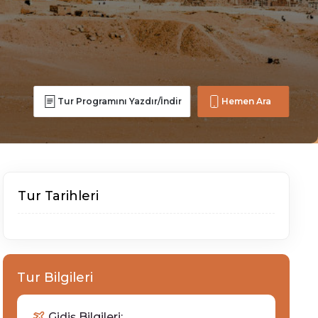
Tur Programını Yazdır/İndir
Hemen Ara
Tur Tarihleri
Tur Bilgileri
Gidiş Bilgileri: