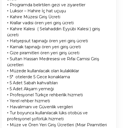
‣ Programda belirtilen gezi ve ziyaretler
‣ Luksor – Hahire İç hat uçuşu
‣ Kahire Müzesi Giriş Ücreti
‣ Krallar vadisi ören yeri giriş ücreti
‣ Kahire Kalesi ( Selahaddin Eyyübi Kalesi ) giriş
ücreti
‣ Hatşepsut tapınağı ören yeri giriş ücreti
‣ Karnak tapınağı ören yeri giriş ücreti
‣ Gize piramitleri ören yeri giriş ücreti
‣ Sultan Hassan Medresesi ve Rıfai Camisi Giriş
ücretleri
‣ Müzede kullanılacak olan kulaklıklar
‣ 5* otelerde 5 Gece konaklama
‣ 5 Adet Sabah kahvaltıları
‣ 5 Adet Akşam yemeği
‣ Profesyonel Türkçe rehberlik hizmeti
‣ Yerel rehber hizmeti
‣ Havalimanı ve Güvenlik vergileri
‣ Tur boyunca kullanılacak lüks otobüs ve
profesyonel şoförlük hizmeti
‣ Müze ve Ören Yeri Giriş Ücretleri (Mısır Piramitleri