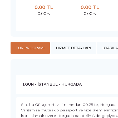
0.00 TL
0.00 TL
0.00 ₺
0.00 ₺
TUR PROGRAMI
HİZMET DETAYLARI
UYARILA
1.GÜN - İSTANBUL - HURGADA
Sabiha Gökçen Havalimanından 00:25 te, Hurgada h
Varışımıza müteakip pasaport ve vize işlemlerimizi
konaklamak üzere Hurgada’da otelimizde geçiyoru