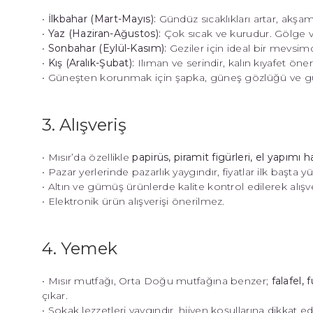
•
İlkbahar (Mart-Mayıs):
Gündüz sıcaklıkları artar, akşamla
•
Yaz (Haziran-Ağustos):
Çok sıcak ve kurudur. Gölge v
•
Sonbahar (Eylül-Kasım):
Geziler için ideal bir mevsimdi
•
Kış (Aralık-Şubat):
Ilıman ve serindir, kalın kıyafet öneril
• Güneşten korunmak için şapka, güneş gözlüğü ve gün
3. Alışveriş
• Mısır’da özellikle
papirüs, piramit figürleri, el yapımı ha
• Pazar yerlerinde pazarlık yaygındır, fiyatlar ilk başta y
• Altın ve gümüş ürünlerde kalite kontrol edilerek alışve
• Elektronik ürün alışverişi önerilmez.
4. Yemek
• Mısır mutfağı, Orta Doğu mutfağına benzer;
falafel,
çıkar.
• Sokak lezzetleri yaygındır, hijyen koşullarına dikkat ed