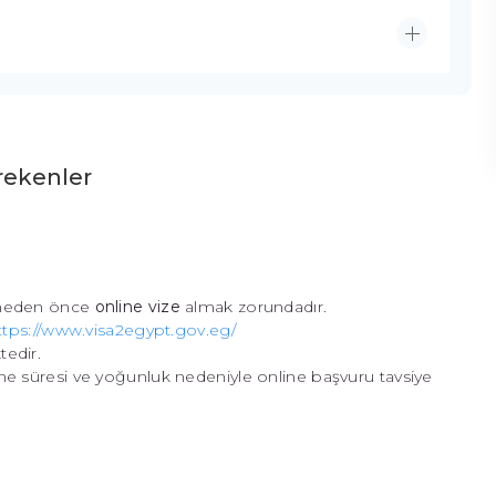
rekenler
etmeden önce
online vize
almak zorundadır.
ttps://www.visa2egypt.gov.eg/
edir.
me süresi ve yoğunluk nedeniyle online başvuru tavsiye