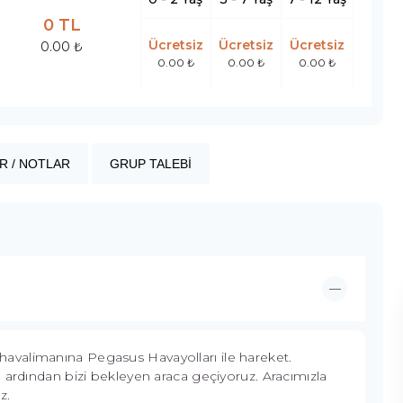
0 TL
Ücretsiz
Ücretsiz
Ücretsiz
0.00 ₺
0.00 ₺
0.00 ₺
0.00 ₺
R / NOTLAR
GRUP TALEBİ
avalimanına Pegasus Havayolları ile hareket.
n ardından bizi bekleyen araca geçiyoruz. Aracımızla
z.