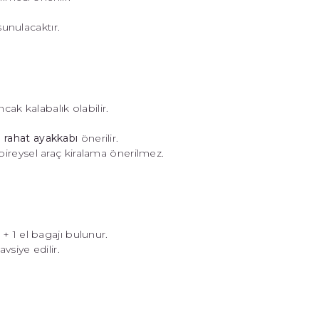
unulacaktır.
ncak kalabalık olabilir.
;
rahat ayakkabı
önerilir.
bireysel araç kiralama önerilmez.
 + 1 el bagajı bulunur.
vsiye edilir.