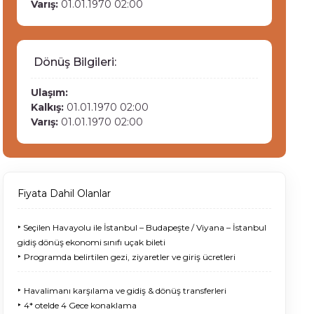
Varış:
01.01.1970 02:00
Dönüş Bilgileri:
Ulaşım:
Kalkış:
01.01.1970 02:00
Varış:
01.01.1970 02:00
Fiyata Dahil Olanlar
‣
Seçilen Havayolu ile İstanbul – Budapeşte / Viyana – İstanbul
gidiş dönüş ekonomi sınıfı uçak bileti
‣
Programda belirtilen gezi, ziyaretler ve giriş ücretleri
‣
Havalimanı karşılama ve gidiş & dönüş transferleri
‣
4* otelde 4 Gece konaklama