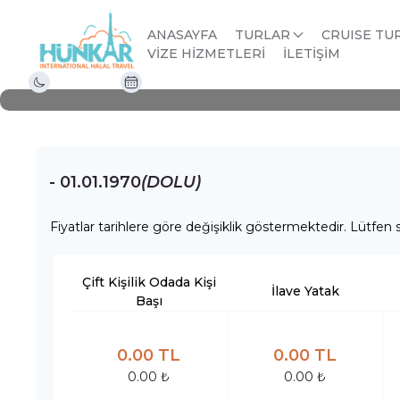
BUDAPEŞTE VİYANA T
ANASAYFA
TURLAR
CRUISE TU
VİZE HİZMETLERİ
İLETİŞİM
Gece 1 Gün
01.01.1970 - 01.01.1970
- 01.01.1970
(DOLU)
Fiyatlar tarihlere göre değişiklik göstermektedir. Lütfen s
Çift Kişilik Odada Kişi
İlave Yatak
Başı
0.00 TL
0.00 TL
0.00 ₺
0.00 ₺