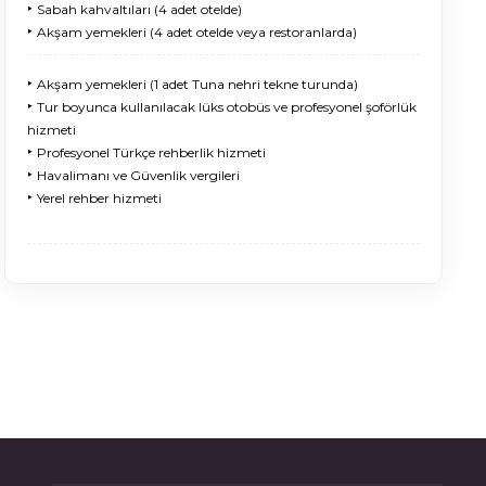
‣
Sabah kahvaltıları (4 adet otelde)
‣
Akşam yemekleri (4 adet otelde veya restoranlarda)
‣
Akşam yemekleri (1 adet Tuna nehri tekne turunda)
‣
Tur boyunca kullanılacak lüks otobüs ve profesyonel şoförlük
hizmeti
‣
Profesyonel Türkçe rehberlik hizmeti
‣
Havalimanı ve Güvenlik vergileri
‣
Yerel rehber hizmeti