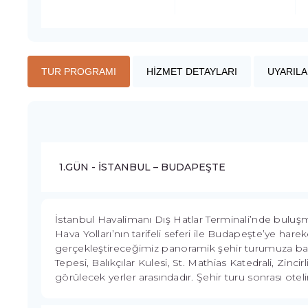
TUR PROGRAMI
HİZMET DETAYLARI
UYARILA
1.GÜN - İSTANBUL – BUDAPEŞTE
İstanbul Havalimanı Dış Hatlar Terminali’nde buluşm
Hava Yolları’nın tarifeli seferi ile Budapeşte’ye har
gerçekleştireceğimiz panoramik şehir turumuza baş
Tepesi, Balıkçılar Kulesi, St. Mathias Katedrali, Zin
görülecek yerler arasındadır. Şehir turu sonrası ot