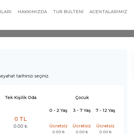
URU 4 Gece 5 Gün
RLARI
HAKKIMIZDA
TUR BÜLTENİ
ACENTALARIMIZ
eyahat tarihinizi seçiniz.
Tek Kişilik Oda
Çocuk
0 - 2 Yaş
3 - 7 Yaş
7 - 12 Yaş
0 TL
Ücretsiz
Ücretsiz
Ücretsiz
0.00 ₺
0.00 ₺
0.00 ₺
0.00 ₺