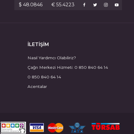
$ 48.0846
€ 55.4223
İLETİŞİM
Nasıl Yardımcı Olabiliriz?
Çağrı Merkezi Hizmeti: 0 850 840 64 14
0 850 840 64 14
Acentalar