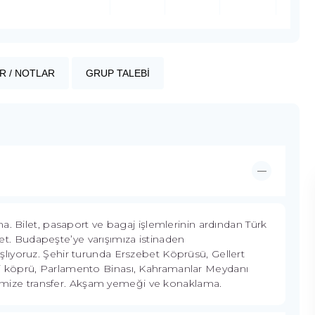
R / NOTLAR
GRUP TALEBİ
a. Bilet, pasaport ve bagaj işlemlerinin ardından Türk
eket. Budapeşte’ye varışımıza istinaden
lıyoruz. Şehir turunda Erszebet Köprüsü, Gellert
cirli köprü, Parlamento Binası, Kahramanlar Meydanı
elimize transfer. Akşam yemeği ve konaklama.