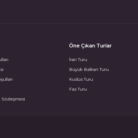
Öne Çıkan Turlar
lları
İran Turu
ası
Büyük Balkan Turu
şulları
Kudüs Turu
Fas Turu
ş Sözleşmesi