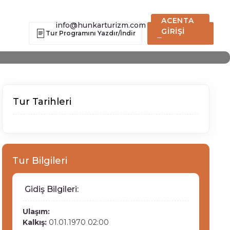
ACENTA
info@hunkarturizm.com
GİRİŞİ
Tur Programını Yazdır/İndir
Hemen Ara
Tur Tarihleri
Tur Bilgileri
Gidiş Bilgileri:
Ulaşım:
Kalkış:
01.01.1970 02:00