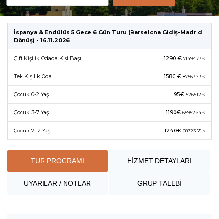
İspanya & Endülüs 5 Gece 6 Gün Turu (Barselona Gidiş-Madrid
Dönüş) - 16.11.2026
Çift Kişilik Odada Kişi Başı
1290 €
71494.77 ₺
Tek Kişilik Oda
1580 €
87567.23 ₺
Çocuk 0-2 Yaş
95€
5265.12 ₺
Çocuk 3-7 Yaş
1190€
65952.54 ₺
Çocuk 7-12 Yaş
1240€
68723.65 ₺
TUR PROGRAMI
HİZMET DETAYLARI
UYARILAR / NOTLAR
GRUP TALEBİ