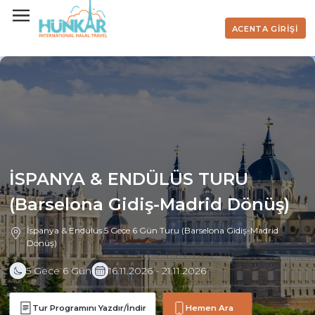
ACENTA GİRİŞİ
İSPANYA & ENDÜLÜS TURU
(Barselona Gidiş-Madrid Dönüş)
İspanya & Endülüs 5 Gece 6 Gün Turu (Barselona Gidiş-Madrid
Dönüş)
5 Gece 6 Gün
16.11.2026 - 21.11.2026
Tur Programını Yazdır/İndir
Hemen Ara