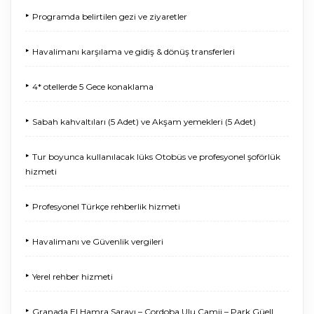
‣
Programda belirtilen gezi ve ziyaretler
‣
Havalimanı karşılama ve gidiş & dönüş transferleri
‣
4* otellerde 5 Gece konaklama
‣
Sabah kahvaltıları (5 Adet) ve Akşam yemekleri (5 Adet)
‣
Tur boyunca kullanılacak lüks Otobüs ve profesyonel şoförlük
hizmeti
‣
Profesyonel Türkçe rehberlik hizmeti
‣
Havalimanı ve Güvenlik vergileri
‣
Yerel rehber hizmeti
‣
Granada El Hamra Sarayı – Cordoba Ulu Camii – Park Güell