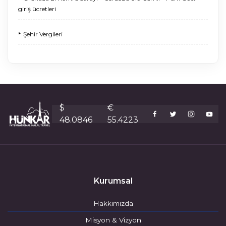
giriş ücretleri
‣
Şehir Vergileri
$
€
48.0846
55.4223
Kurumsal
Hakkımızda
Misyon & Vizyon