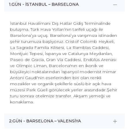
1.GÜN - İSTANBUL – BARSELONA
İstanbul Havalimanı Dış Hatlar Gidiş Terminalinde
buluşma. Türk Hava Yolları’nın tarifeli uçağı ile
Barselona’ya uçuş. Barselona’ya varışımıza istinaden
şehir turumuza başlıyoruz. Cristof Colomb Heykeli,
La Sagrada Familia Kilisesi, La Ramblas Caddesi,
Montjuic Tepesi, İspanya ve Catalunya Meydanları,
Paseo de Gracia, Gran Via Caddesi, Endülüs Arenası
ve Olimpic Liman, Barcelona'nın en ikonik ve
büyüleyici noktalarından İspanyol modernist mimar
Antoni Gaudí'nin eserlerinden biri olan renkli
mozaikler ve organik şekillerle süslü bir açık hava
müzesi Park Güell görülecek yerler arasındadır.Şehir
turu sonrası otelimize transfer. Akşam yemeği ve
konaklama.
2.GÜN - BARSELONA – VALENSİYA