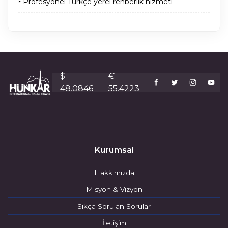
‣ Profesyonel Türkçe yerel rehberlik hizmeti
$
€
48.0846
55.4223
Kurumsal
Hakkımızda
Misyon & Vizyon
Sıkça Sorulan Sorular
İletişim