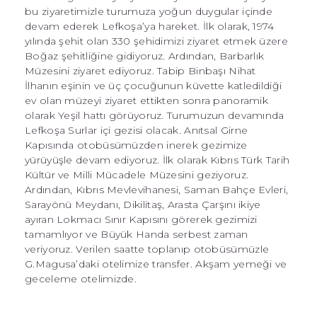
bu ziyaretimizle turumuza yoğun duygular içinde
devam ederek Lefkoşa’ya hareket. İlk olarak, 1974
yılında şehit olan 330 şehidimizi ziyaret etmek üzere
Boğaz şehitliğine gidiyoruz. Ardından, Barbarlık
Müzesini ziyaret ediyoruz. Tabip Binbaşı Nihat
İlhanın eşinin ve üç çocuğunun küvette katledildiği
ev olan müzeyi ziyaret ettikten sonra panoramik
olarak Yeşil hattı görüyoruz. Turumuzun devamında
Lefkoşa Surlar içi gezisi olacak. Anıtsal Girne
Kapısında otobüsümüzden inerek gezimize
yürüyüşle devam ediyoruz. İlk olarak Kıbrıs Türk Tarih
Kültür ve Milli Mücadele Müzesini geziyoruz.
Ardından, Kıbrıs Mevlevihanesi, Saman Bahçe Evleri,
Sarayönü Meydanı, Dikilitaş, Arasta Çarşını ikiye
ayıran Lokmacı Sınır Kapısını görerek gezimizi
tamamlıyor ve Büyük Handa serbest zaman
veriyoruz. Verilen saatte toplanıp otobüsümüzle
G.Magusa’daki otelimize transfer. Akşam yemeği ve
geceleme otelimizde.