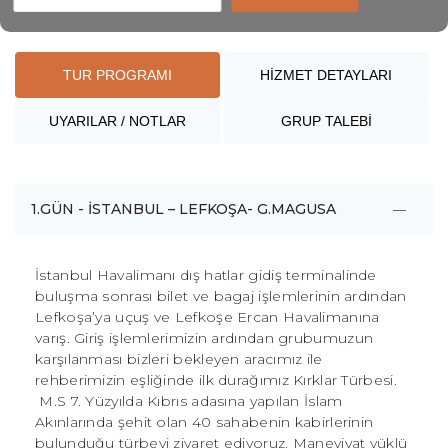
TUR PROGRAMI
HİZMET DETAYLARI
UYARILAR / NOTLAR
GRUP TALEBİ
1.GÜN - İSTANBUL – LEFKOŞA- G.MAGUSA
İstanbul Havalimanı dış hatlar gidiş terminalinde
buluşma sonrası bilet ve bagaj işlemlerinin ardından
Lefkoşa’ya uçuş ve Lefkoşe Ercan Havalimanına
varış. Giriş işlemlerimizin ardından grubumuzun
karşılanması bizleri bekleyen aracımız ile
rehberimizin eşliğinde ilk durağımız Kırklar Türbesi.
M.S 7. Yüzyılda Kıbrıs adasına yapılan İslam
Akınlarında şehit olan 40 sahabenin kabirlerinin
bulunduğu türbeyi ziyaret ediyoruz. Maneviyat yüklü