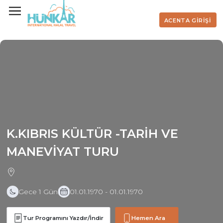
ACENTA GİRİŞİ
K.KIBRIS KÜLTÜR -TARİH VE
MANEVİYAT TURU
Gece 1 Gün
01.01.1970 - 01.01.1970
Tur Programını Yazdır/İndir
Hemen Ara