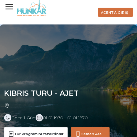
ACENTA GİRİŞİ
KIBRIS TURU - AJET
Gece 1 Gün
01.01.1970 - 01.01.1970
Tur Programını Yazdır/İndir
Hemen Ara