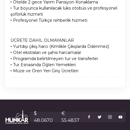
‣ Otelde 2 gece Yarım Pansiyon Konaklama
‣ Tur boyunca kullanılacak lüks otobüs ve profesyonel
şoförlük hizmeti
‣ Profesyonel Türkçe rehberlik hizmeti
ÜCRETE DAHİL OLMAYANLAR
‣ Yurtdışı çıkış harcı (Kimlikle Çıkışlarda Ödenmez)
‣ Otel ekstraları ve şahsi harcamalar
‣ Programda belirtilmeyen tur ve transferler
‣ Tur Esnasında Öğlen Yemekleri
‣ Müze ve Ören Yeri Giriş Ücretleri
$
€
48.0670
55.4837