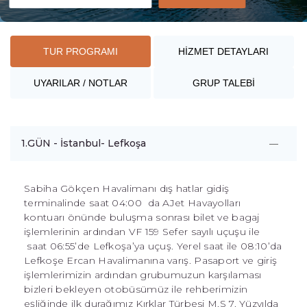
TUR PROGRAMI
HİZMET DETAYLARI
UYARILAR / NOTLAR
GRUP TALEBİ
1.GÜN - İstanbul- Lefkoşa
Sabiha Gökçen Havalimanı dış hatlar gidiş
terminalinde saat 04:00 da AJet Havayolları
kontuarı önünde buluşma sonrası bilet ve bagaj
işlemlerinin ardından VF 159 Sefer sayılı uçuşu ile
saat 06:55’de Lefkoşa’ya uçuş. Yerel saat ile 08:10’da
Lefkoşe Ercan Havalimanına varış. Pasaport ve giriş
işlemlerimizin ardından grubumuzun karşılaması
bizleri bekleyen otobüsümüz ile rehberimizin
eşliğinde ilk durağımız Kırklar Türbesi M.S 7. Yüzyılda