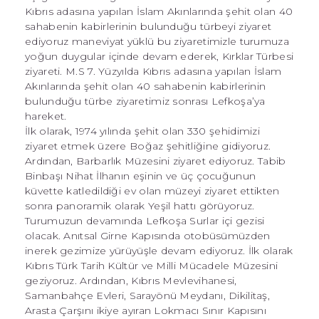
Kıbrıs adasına yapılan İslam Akınlarında şehit olan 40
sahabenin kabirlerinin bulunduğu türbeyi ziyaret
ediyoruz maneviyat yüklü bu ziyaretimizle turumuza
yoğun duygular içinde devam ederek, Kırklar Türbesi
ziyareti. M.S 7. Yüzyılda Kıbrıs adasına yapılan İslam
Akınlarında şehit olan 40 sahabenin kabirlerinin
bulunduğu türbe ziyaretimiz sonrası Lefkoşa’ya
hareket.
İlk olarak, 1974 yılında şehit olan 330 şehidimizi
ziyaret etmek üzere Boğaz şehitliğine gidiyoruz.
Ardından, Barbarlık Müzesini ziyaret ediyoruz. Tabib
Binbaşı Nihat İlhanın eşinin ve üç çocuğunun
küvette katledildiği ev olan müzeyi ziyaret ettikten
sonra panoramik olarak Yeşil hattı görüyoruz.
Turumuzun devamında Lefkoşa Surlar içi gezisi
olacak. Anıtsal Girne Kapısında otobüsümüzden
inerek gezimize yürüyüşle devam ediyoruz. İlk olarak
Kıbrıs Türk Tarih Kültür ve Milli Mücadele Müzesini
geziyoruz. Ardından, Kıbrıs Mevlevihanesi,
Samanbahçe Evleri, Sarayönü Meydanı, Dikilitaş,
Arasta Çarşını ikiye ayıran Lokmacı Sınır Kapısını