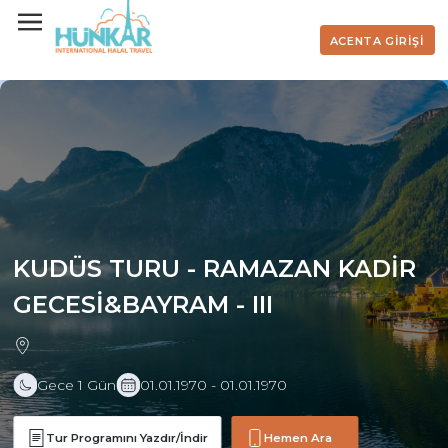
ACENTA GİRİŞİ
KUDÜS TURU - RAMAZAN KADİR
GECESİ&BAYRAM - III
Gece 1 Gün
01.01.1970 - 01.01.1970
Tur Programını Yazdır/İndir
Hemen Ara