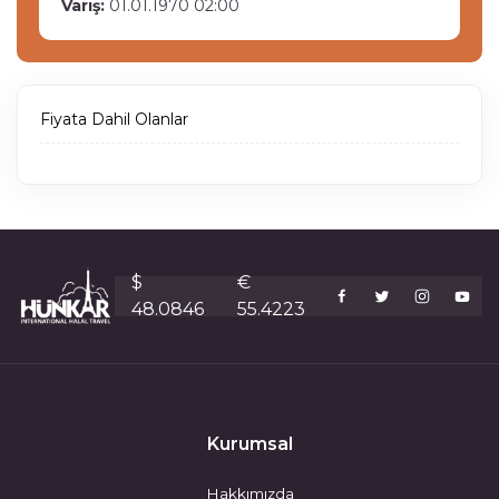
Varış:
01.01.1970 02:00
Fiyata Dahil Olanlar
$
€
48.0846
55.4223
Kurumsal
Hakkımızda