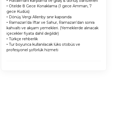
‣ Havalimanı karşılama ve gidiş & dönüş transferleri
‣ Otelde 8 Gece Konaklama (1 gece Amman, 7
gece Kudüs)
‣ Dönüş Vergi Allenby sınır kapısında
‣ Ramazan’da İftar ve Sahur, Ramazan’dan sonra
kahvaltı ve akşam yemekleri. (Yemeklerde alınacak
içecekler fiyata dahil değildir)
‣ Türkçe rehberlik
‣ Tur boyunca kullanılacak lüks otobüs ve
profesyonel şoförlük hizmeti