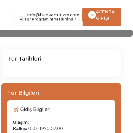
amı
ACENTA
info@hunkarturizm.com
GİRİŞİ
Tur Programını Yazdır/İndir
Hemen Ara
Tur Tarihleri
Tur Bilgileri
Gidiş Bilgileri:
Ulaşım:
Kalkış:
01.01.1970 02:00