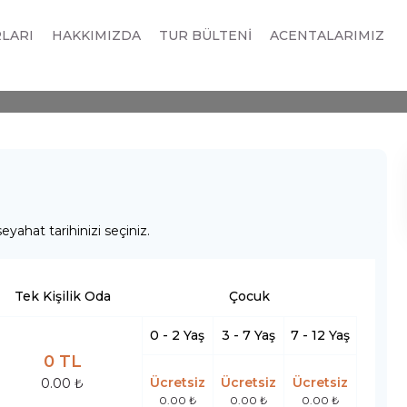
 Gecesi ve Ramazan Bayr
RLARI
HAKKIMIZDA
TUR BÜLTENİ
ACENTALARIMIZ
eyahat tarihinizi seçiniz.
Tek Kişilik Oda
Çocuk
0 - 2 Yaş
3 - 7 Yaş
7 - 12 Yaş
0 TL
Ücretsiz
Ücretsiz
Ücretsiz
0.00 ₺
0.00 ₺
0.00 ₺
0.00 ₺