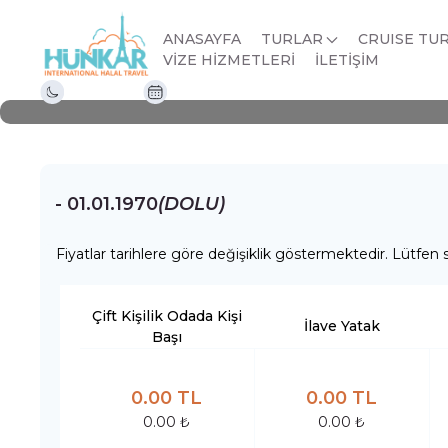
Kudüs Ziyareti Kadir
ANASAYFA
TURLAR
CRUISE TU
VİZE HİZMETLERİ
İLETİŞİM
Gece 1 Gün
01.01.1970 - 01.01.1970
- 01.01.1970
(DOLU)
Fiyatlar tarihlere göre değişiklik göstermektedir. Lütfen s
Çift Kişilik Odada Kişi
İlave Yatak
Başı
0.00 TL
0.00 TL
0.00 ₺
0.00 ₺