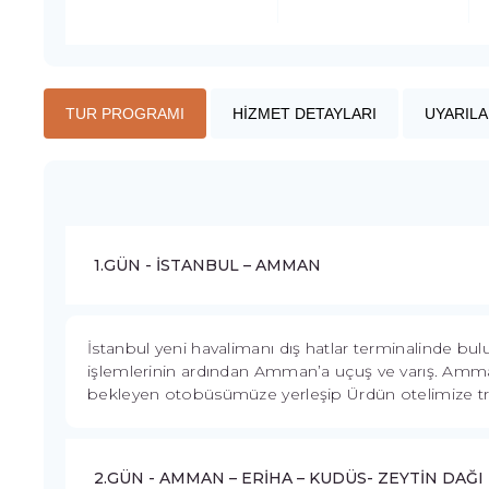
TUR PROGRAMI
HİZMET DETAYLARI
UYARILA
1.GÜN - İSTANBUL – AMMAN
İstanbul yeni havalimanı dış hatlar terminalinde bu
işlemlerinin ardından Amman’a uçuş ve varış. Amman
bekleyen otobüsümüze yerleşip Ürdün otelimize t
2.GÜN - AMMAN – ERİHA – KUDÜS- ZEYTİN DAĞI