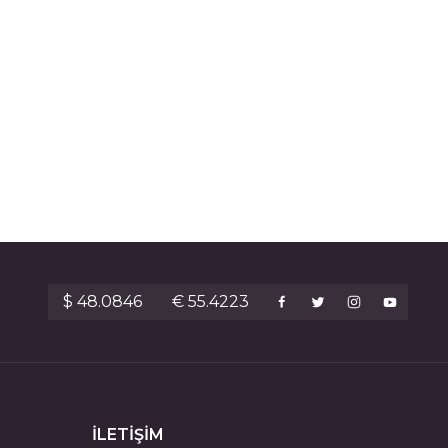
$ 48.0846
€ 55.4223
İLETİŞİM