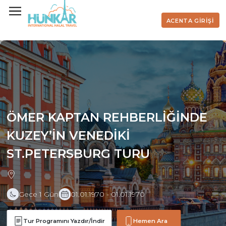
ACENTA GİRİŞİ
ÖMER KAPTAN REHBERLİĞİNDE
KUZEY’İN VENEDİKİ
ST.PETERSBURG TURU
Gece 1 Gün
01.01.1970 - 01.01.1970
Tur Programını Yazdır/İndir
Hemen Ara