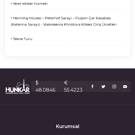
‣ Yerel rehber hizmeti
‣ Hermitaj Müzesi – Peterhof Sarayı – Puşkin Çar Kasabası
(Katerina Sarayı) - Voskresenia Khristova Kilisesi Giriş Ücretleri
‣ Tekne Turu
$
€
48.0846
55.4223
Kurumsal