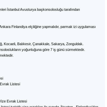
emleri İstanbul Avusturya başkonsolosluğu tarafından
 Ankara Finlandiya elçiliğine yapmalıdır, parmak izi uygulaması
rdağ, Kocaeli, Balıkesir, Çanakkale, Sakarya, Zonguldak.
soloslukların yoğunluğuna göre 7 iş günü sürmektedir.
mektedir.
si
 Evrak Listesi
ize Evrak Listesi
listesi turistik vize evrakları ile aynıdır. İlaveten - Finlandiya’dan