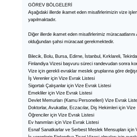
GÖREV BÖLGELERİ
Aşağıdaki illerde ikamet eden misafirlerimizin vize işl
yapılmaktadır.
Diğer illerde ikamet eden misafirlerimiz müracaatlarını
olduğundan şahsi müracaat gerekmektedir.
Bilecik, Bolu, Bursa, Edirne, İstanbul, Kırklareli, Teki
Finlandiya Vizesi başvuru süreci randevudan sonra kon
Vize için gerekli evraklar meslek gruplarına göre değiş
İş Verenler için Vize Evrak Listesi
Sigortalı Çalışanlar için Vize Evrak Listesi
Emekliler için Vize Evrak Listesi
Devlet Memurları (Kamu Personelleri) Vize Evrak Liste
Doktorlar, Avukatlar, Eczacılar, Diş Hekimleri için Vize
Öğrenciler için Vize Evrak Listesi
Ev hanımları için Vize Evrak Listesi
Esnaf Sanatkarlar ve Serbest Meslek Mensupları için V
İş verenlerin Finlandiya Ticari Vizesi almaları için evrak 