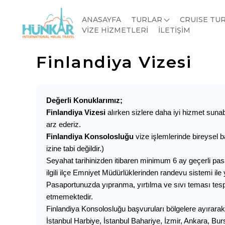
ANASAYFA
TURLAR
CRUISE TU
VİZE HİZMETLERİ
İLETİŞİM
Finlandiya Vizesi
Değerli Konuklarımız;
Finlandiya Vizesi
alırken sizlere daha iyi hizmet suna
arz ederiz.
Finlandiya Konsolosluğu
vize işlemlerinde bireysel b
izine tabi değildir.)
Seyahat tarihinizden itibaren minimum 6 ay geçerli p
ilgili ilçe Emniyet Müdürlüklerinden randevu sistemi ile
Pasaportunuzda yıpranma, yırtılma ve sıvı teması tesp
etmemektedir.
Finlandiya Konsolosluğu başvuruları bölgelere ayırarak 
İstanbul Harbiye, İstanbul Bahariye, İzmir, Ankara, Bur