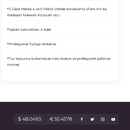
‣
2 Gece Mekke 4 ve 5 Yıldızlı Otelde konaklama (Park Inn by
Radisson Makkah Aziziyah vb.)
‣
Sabah kahvaltıları 4 Adet
‣
Profesyonel Türkçe rehberlik
‣
Tur boyunca kullanılacak lüks otobüs ve profesyonel şoförlük
hizmet
$ 48.0493
€ 55.4578