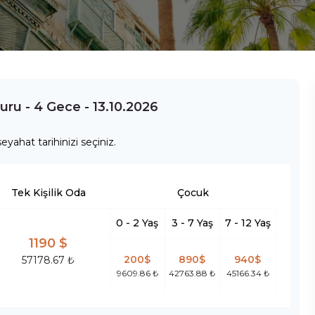
uru - 4 Gece - 13.10.2026
eyahat tarihinizi seçiniz.
Tek Kişilik Oda
Çocuk
0 - 2 Yaş
3 - 7 Yaş
7 - 12 Yaş
1190 $
200$
890$
940$
57178.67 ₺
9609.86 ₺
42763.88 ₺
45166.34 ₺