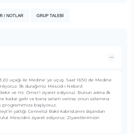
R / NOTLAR
GRUP TALEBİ
3:20 uçağı ile Medine’ ye uçuş. Saat 16:50 de Medine
ılıyoruz. İlk durağımız Mescid-i Nebevî.
r ve Hz. Ömer’i ziyaret ediyoruz. Bunun adına ilk
 kadar gelir ve bana selam verirse onun selamına
k programımıza başlıyoruz.
yt’in yattığı Cennetül Bakii kabristanını dışarıdan
t Mescidini ziyaret ediyoruz. Ziyaretlerimizin