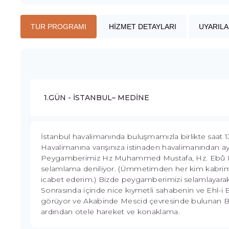
TUR PROGRAMI
HİZMET DETAYLARI
UYARILA
1.GÜN - İSTANBUL– MEDİNE
İstanbul havalimanında buluşmamızla birlikte saat 1
Havalimanına varışınıza istinaden havalimanından ayr
Peygamberimiz Hz Muhammed Mustafa, Hz. Ebû Beki
selamlama deniliyor. (Ümmetimden her kim kabrime
icabet ederim.) Bizde peygamberimizi selamlayara
Sonrasında içinde nice kıymetli sahabenin ve Ehl-i Be
görüyor ve Akabinde Mescid çevresinde bulunan Bulu
ardından otele hareket ve konaklama.