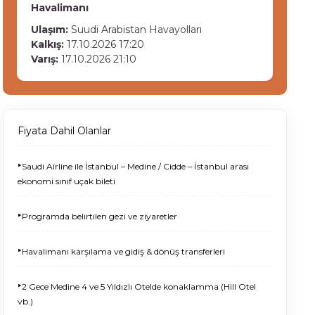
Havalimanı
Ulaşım:
Suudi Arabistan Havayolları
Kalkış:
17.10.2026 17:20
Varış:
17.10.2026 21:10
Fiyata Dahil Olanlar
‣
Saudi Airline ile İstanbul – Medine / Cidde – İstanbul arası
ekonomi sınıf uçak bileti
‣
Programda belirtilen gezi ve ziyaretler
‣
Havalimanı karşılama ve gidiş & dönüş transferleri
‣
2 Gece Medine 4 ve 5 Yıldızlı Otelde konaklamma (Hill Otel
vb.)