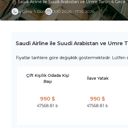
Saudi Airline ile Suudi Arabistan ve Umre Turu - 4 Gece
4 Gece 5 Gün
13.10.2026 - 17.10.2026
Saudi Airline ile Suudi Arabistan ve Umre T
Fiyatlar tarihlere göre değişiklik göstermektedir. Lütfen s
Çift Kişilik Odada Kişi
İlave Yatak
Başı
990 $
990 $
47568.81 ₺
47568.81 ₺