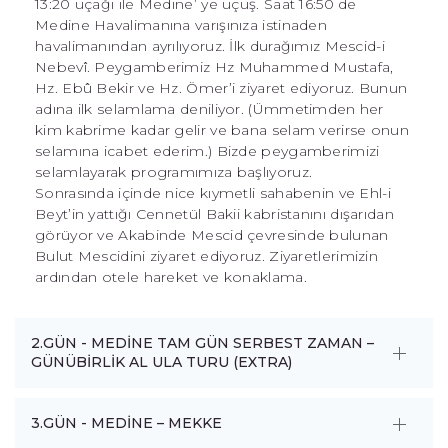
13:20 uçağı ile Medine’ ye uçuş. Saat 16:50 de
Medine Havalimanına varışınıza istinaden
havalimanından ayrılıyoruz. İlk durağımız Mescid-i
Nebevî. Peygamberimiz Hz Muhammed Mustafa,
Hz. Ebû Bekir ve Hz. Ömer’i ziyaret ediyoruz. Bunun
adına ilk selamlama deniliyor. (Ümmetimden her
kim kabrime kadar gelir ve bana selam verirse onun
selamına icabet ederim.) Bizde peygamberimizi
selamlayarak programımıza başlıyoruz.
Sonrasında içinde nice kıymetli sahabenin ve Ehl-i
Beyt’in yattığı Cennetül Bakii kabristanını dışarıdan
görüyor ve Akabinde Mescid çevresinde bulunan
Bulut Mescidini ziyaret ediyoruz. Ziyaretlerimizin
ardından otele hareket ve konaklama.
2.GÜN - MEDİNE TAM GÜN SERBEST ZAMAN –
GÜNÜBİRLİK AL ULA TURU (EXTRA)
3.GÜN - MEDİNE – MEKKE