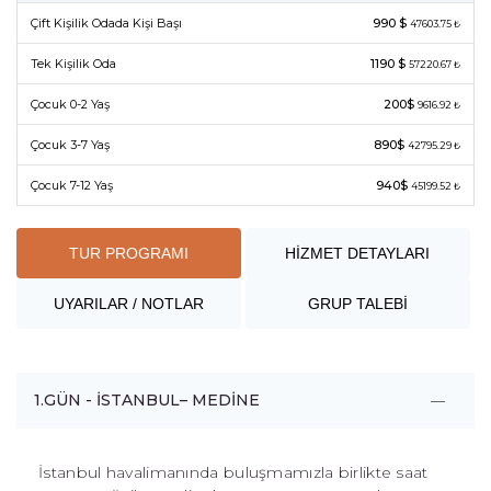
Çift Kişilik Odada Kişi Başı
990 $
47603.75 ₺
Tek Kişilik Oda
1190 $
57220.67 ₺
Çocuk 0-2 Yaş
200$
9616.92 ₺
Çocuk 3-7 Yaş
890$
42795.29 ₺
Çocuk 7-12 Yaş
940$
45199.52 ₺
TUR PROGRAMI
HİZMET DETAYLARI
UYARILAR / NOTLAR
GRUP TALEBİ
1.GÜN - İSTANBUL– MEDİNE
İstanbul havalimanında buluşmamızla birlikte saat