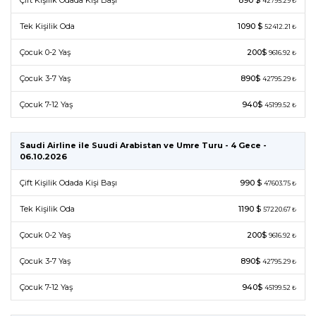
Çift Kişilik Odada Kişi Başı
890 $
42795.29 ₺
Tek Kişilik Oda
1090 $
52412.21 ₺
Çocuk 0-2 Yaş
200$
9616.92 ₺
Çocuk 3-7 Yaş
890$
42795.29 ₺
Çocuk 7-12 Yaş
940$
45199.52 ₺
Saudi Airline ile Suudi Arabistan ve Umre Turu - 4 Gece -
06.10.2026
Çift Kişilik Odada Kişi Başı
990 $
47603.75 ₺
Tek Kişilik Oda
1190 $
57220.67 ₺
Çocuk 0-2 Yaş
200$
9616.92 ₺
Çocuk 3-7 Yaş
890$
42795.29 ₺
Çocuk 7-12 Yaş
940$
45199.52 ₺