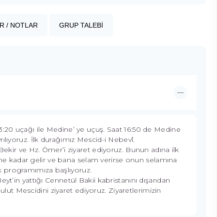
R / NOTLAR
GRUP TALEBİ
3:20 uçağı ile Medine’ ye uçuş. Saat 16:50 de Medine
ılıyoruz. İlk durağımız Mescid-i Nebevî.
r ve Hz. Ömer’i ziyaret ediyoruz. Bunun adına ilk
 kadar gelir ve bana selam verirse onun selamına
k programımıza başlıyoruz.
yt’in yattığı Cennetül Bakii kabristanını dışarıdan
t Mescidini ziyaret ediyoruz. Ziyaretlerimizin