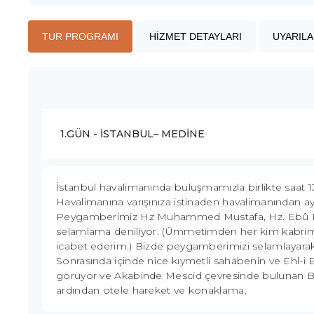
TUR PROGRAMI
HİZMET DETAYLARI
UYARILA
1.GÜN - İSTANBUL– MEDİNE
İstanbul havalimanında buluşmamızla birlikte saat 1
Havalimanına varışınıza istinaden havalimanından ayr
Peygamberimiz Hz Muhammed Mustafa, Hz. Ebû Beki
selamlama deniliyor. (Ümmetimden her kim kabrime
icabet ederim.) Bizde peygamberimizi selamlayara
Sonrasında içinde nice kıymetli sahabenin ve Ehl-i Be
görüyor ve Akabinde Mescid çevresinde bulunan Bulu
ardından otele hareket ve konaklama.