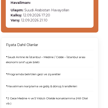
Havalimanı
Ulaşım:
Suudi Arabistan Havayolları
Kalkış:
12.09.2026 17:20
Varış:
12.09.2026 21:10
Fiyata Dahil Olanlar
‣
Saudi Airline ile İstanbul – Medine / Cidde – İstanbul arası
ekonomi sınıf uçak bileti
‣
Programda belirtilen gezi ve ziyaretler
‣
Havalimanı karşılama ve gidiş & dönüş transferleri
‣
2 Gece Medine 4 ve 5 Yıldızlı Otelde konaklamma (Hill Otel
vb.)