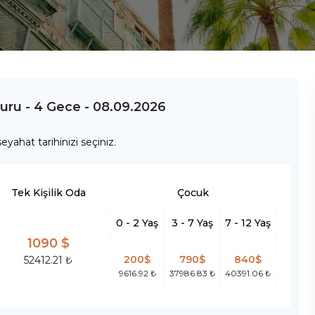
Turu - 4 Gece - 08.09.2026
eyahat tarihinizi seçiniz.
Tek Kişilik Oda
Çocuk
0 - 2 Yaş
3 - 7 Yaş
7 - 12 Yaş
1090 $
200$
790$
840$
52412.21 ₺
9616.92 ₺
37986.83 ₺
40391.06 ₺