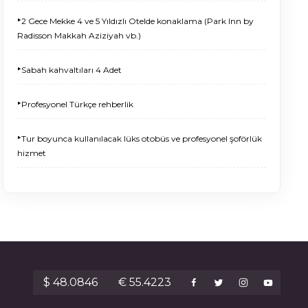
‣
2 Gece Mekke 4 ve 5 Yıldızlı Otelde konaklama (Park Inn by
Radisson Makkah Aziziyah vb.)
‣
Sabah kahvaltıları 4 Adet
‣
Profesyonel Türkçe rehberlik
‣
Tur boyunca kullanılacak lüks otobüs ve profesyonel şoförlük
hizmet
$ 48.0846
€ 55.4223