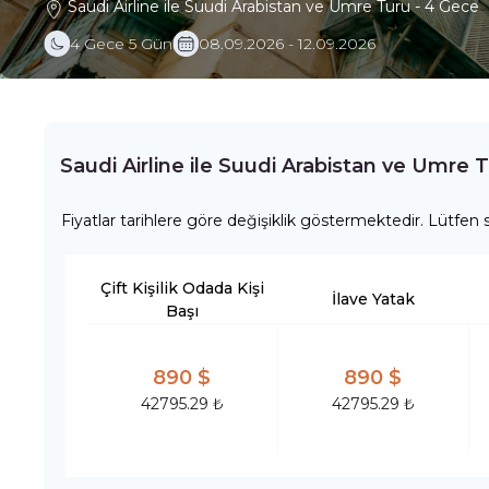
Saudi Airline ile Suudi Arabistan ve Umre Turu - 4 Gece
4 Gece 5 Gün
08.09.2026 - 12.09.2026
Saudi Airline ile Suudi Arabistan ve Umre 
Fiyatlar tarihlere göre değişiklik göstermektedir. Lütfen s
Çift Kişilik Odada Kişi
İlave Yatak
Başı
890 $
890 $
42795.29 ₺
42795.29 ₺