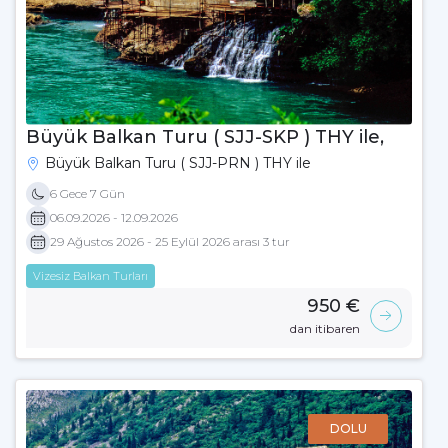
Büyük Balkan Turu ( SJJ-SKP ) THY ile,
Büyük Balkan Turu ( SJJ-PRN ) THY ile
6 Gece 7 Gün
06.09.2026 - 12.09.2026
29 Ağustos 2026 - 25 Eylül 2026 arası 3 tur
Vizesiz Balkan Turları
950 €
dan itibaren
DOLU