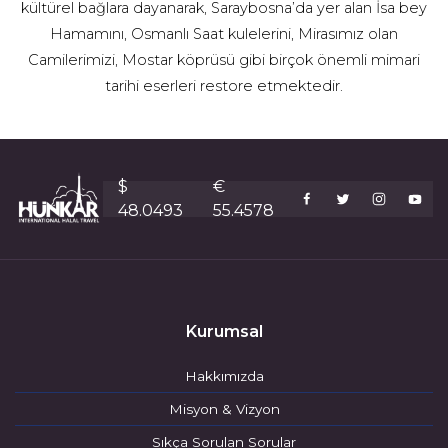
kültürel bağlara dayanarak, Saraybosna’da yer alan İsa bey
Hamamını, Osmanlı Saat kulelerini, Mirasımız olan
Camilerimizi, Mostar köprüsü gibi birçok önemli mimari
tarihi eserleri restore etmektedir.
$
€
48.0493
55.4578
Kurumsal
Hakkımızda
Misyon & Vizyon
Sıkça Sorulan Sorular