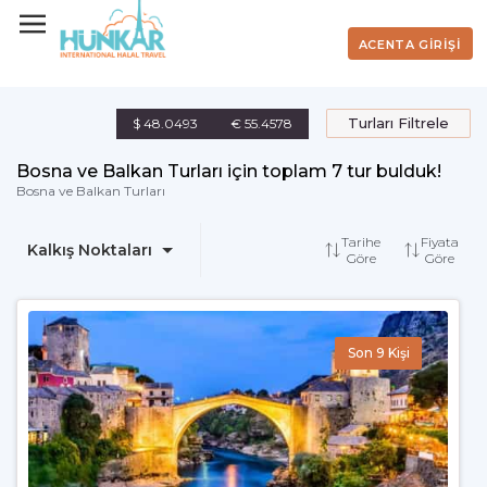
ACENTA GİRİŞİ
Turları Filtrele
$ 48.0493
€ 55.4578
Bosna ve Balkan Turları için toplam 7 tur bulduk!
Bosna ve Balkan Turları
Tarihe
Fiyata
Kalkış Noktaları
Göre
Göre
Son 9 Kişi