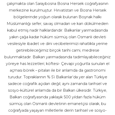
çalışmakta olan Saraybosna Bosna Hersek coğrafyasının
merkezine kurulmuştur. Hırvatistan ve Bosna Hersek
bölgelerinde yoğun olarak bulunan Boşnak halkı
Müslümanlığı sefer, savaş olmadan ve kan dökülmeden
kabul etmiş nadir halklardandır. Balkanlar yarımadasında
yakın çağa kadar hüküm sürmüş olan Osmanlı devleti
vesilesiyle ibadet ve dini vecibelerimizi rahatlıkla yerine
getirebileceğimiz birçok tarihi cami, medrese
bulunmaktadır. Balkan yarımadasında tadımlayabileceğiniz
yöreye has lezzetleri; köftesi- Çevapi yoğurtla sunulan el
açması börek – pitaları ile bir anlamda da gastronomi
turudur. Topraklarının % 5’i Balkanlar’da yer alan Türkiye
sadece coğrafik açıdan değil, aynı zamanda tarihsel ve
sosyo-kültürel anlamda da bir Balkan ülkesidir. Türkiye,
Balkan coğrafyasında yaklaşık 500 yıldan fazla hüküm
sürmüş olan Osmanlı devletinin emanetçisi olarak, bu
coğrafyada yaşayan milletlerle derin tarihsel ve sosyo-