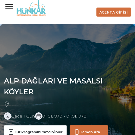
ACENTA GİRİŞİ
ALP DAĞLARI VE MASALSI
KÖYLER
Gece 1 Gün
01.01.1970 - 01.01.1970
Tur Programını Yazdır/İndir
Hemen Ara