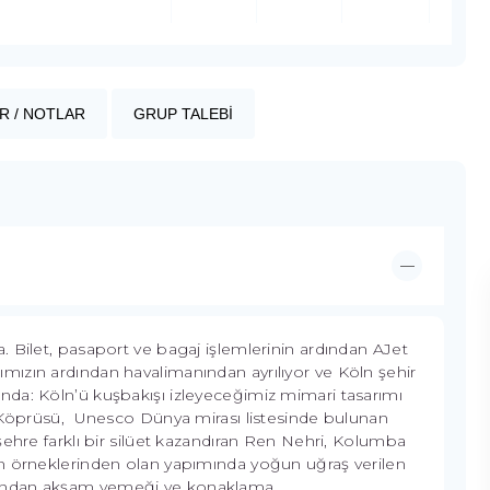
R / NOTLAR
GRUP TALEBİ
 Bilet, pasaport ve bagaj işlemlerinin ardından AJet
rışımızın ardından havalimanından ayrılıyor ve Köln şehir
da: Köln’ü kuşbakışı izleyeceğimiz mimari tasarımı
n Köprüsü, Unesco Dünya mirası listesinde bulunan
şehre farklı bir silüet kazandıran Ren Nehri, Kolumba
in örneklerinden olan yapımında yoğun uğraş verilen
dından akşam yemeği ve konaklama.