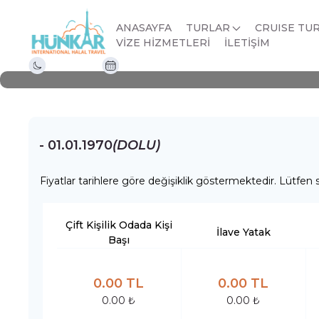
ANKARA HAREKETLİ 
ANASAYFA
TURLAR
CRUISE TU
VİZE HİZMETLERİ
İLETİŞİM
Gece 1 Gün
01.01.1970 - 01.01.1970
- 01.01.1970
(DOLU)
Fiyatlar tarihlere göre değişiklik göstermektedir. Lütfen s
Çift Kişilik Odada Kişi
İlave Yatak
Başı
0.00 TL
0.00 TL
0.00 ₺
0.00 ₺