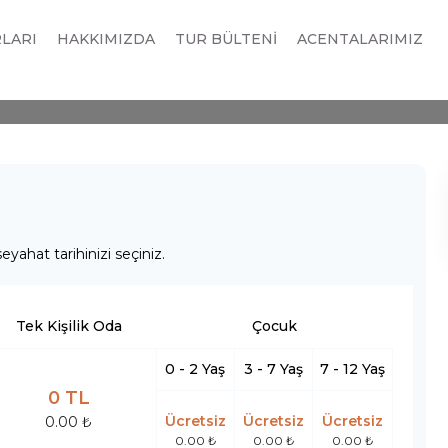
BENELÜKS PARİS TURU
RLARI
HAKKIMIZDA
TUR BÜLTENİ
ACENTALARIMIZ
eyahat tarihinizi seçiniz.
Tek Kişilik Oda
Çocuk
0 - 2 Yaş
3 - 7 Yaş
7 - 12 Yaş
0 TL
Ücretsiz
Ücretsiz
Ücretsiz
0.00 ₺
0.00 ₺
0.00 ₺
0.00 ₺