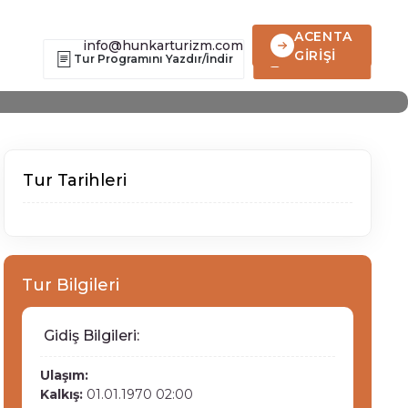
ACENTA
info@hunkarturizm.com
GİRİŞİ
Tur Programını Yazdır/İndir
Hemen Ara
Tur Tarihleri
Tur Bilgileri
Gidiş Bilgileri:
Ulaşım:
Kalkış:
01.01.1970 02:00