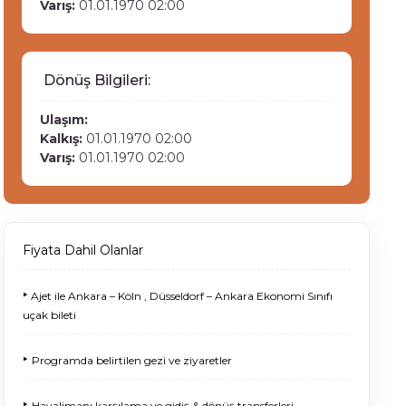
Varış:
01.01.1970 02:00
Dönüş Bilgileri:
Ulaşım:
Kalkış:
01.01.1970 02:00
Varış:
01.01.1970 02:00
Fiyata Dahil Olanlar
‣
Ajet ile Ankara – Köln , Düsseldorf – Ankara Ekonomi Sınıfı
uçak bileti
‣
Programda belirtilen gezi ve ziyaretler
‣
Havalimanı karşılama ve gidiş & dönüş transferleri