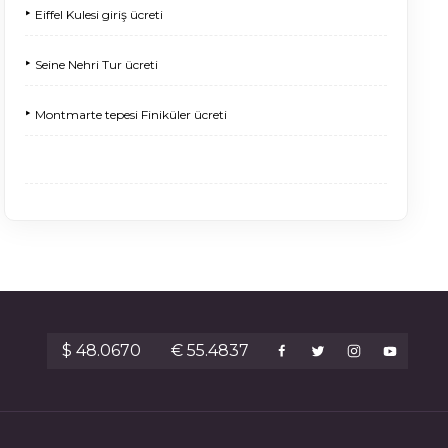
‣
Eiffel Kulesi giriş ücreti
‣
Seine Nehri Tur ücreti
‣
Montmarte tepesi Finiküler ücreti
$ 48.0670
€ 55.4837