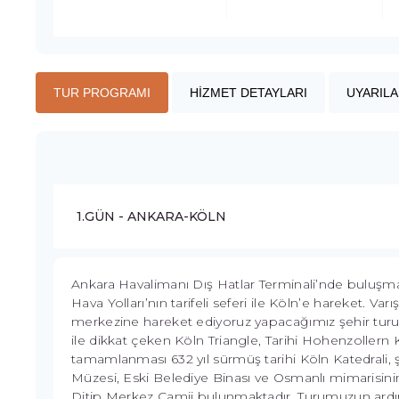
TUR PROGRAMI
HİZMET DETAYLARI
UYARILA
1.GÜN - ANKARA-KÖLN
Ankara Havalimanı Dış Hatlar Terminali’nde buluşma.
Hava Yolları’nın tarifeli seferi ile Köln’e hareket. Va
merkezine hareket ediyoruz yapacağımız şehir turun
ile dikkat çeken Köln Triangle, Tarihi Hohenzoller
tamamlanması 632 yıl sürmüş tarihi Köln Katedrali, 
Müzesi, Eski Belediye Binası ve Osmanlı mimarisin
Ditip Merkez Camii bulunmaktadır. Turumuzun ar