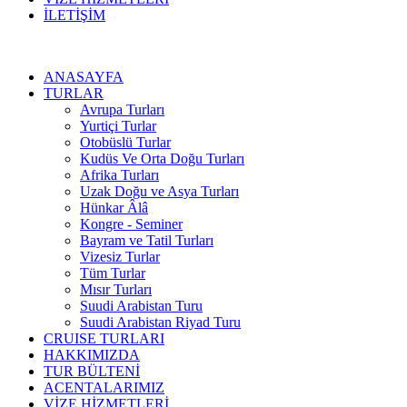
İLETİŞİM
ANASAYFA
TURLAR
Avrupa Turları
Yurtiçi Turlar
Otobüslü Turlar
Kudüs Ve Orta Doğu Turları
Afrika Turları
Uzak Doğu ve Asya Turları
Hünkar Âlâ
Kongre - Seminer
Bayram ve Tatil Turları
Vizesiz Turlar
Tüm Turlar
Mısır Turları
Suudi Arabistan Turu
Suudi Arabistan Riyad Turu
CRUISE TURLARI
HAKKIMIZDA
TUR BÜLTENİ
ACENTALARIMIZ
VİZE HİZMETLERİ