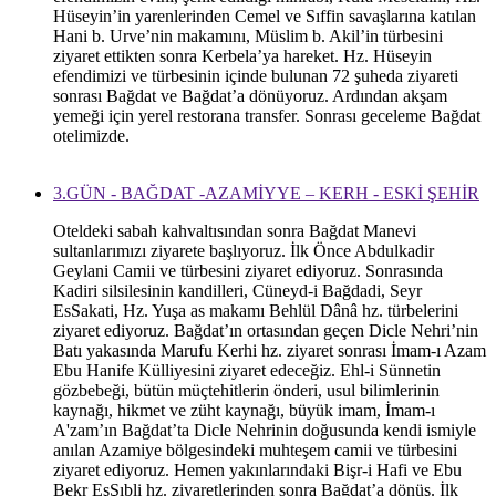
Hüseyin’in yarenlerinden Cemel ve Sıffin savaşlarına katılan
Hani b. Urve’nin makamını, Müslim b. Akil’in türbesini
ziyaret ettikten sonra Kerbela’ya hareket. Hz. Hüseyin
efendimizi ve türbesinin içinde bulunan 72 şuheda ziyareti
sonrası Bağdat ve Bağdat’a dönüyoruz. Ardından akşam
yemeği için yerel restorana transfer. Sonrası geceleme Bağdat
otelimizde.
3.GÜN - BAĞDAT -AZAMİYYE – KERH - ESKİ ŞEHİR
Oteldeki sabah kahvaltısından sonra Bağdat Manevi
sultanlarımızı ziyarete başlıyoruz. İlk Önce Abdulkadir
Geylani Camii ve türbesini ziyaret ediyoruz. Sonrasında
Kadiri silsilesinin kandilleri, Cüneyd-i Bağdadi, Seyr
EsSakati, Hz. Yuşa as makamı Behlül Dânâ hz. türbelerini
ziyaret ediyoruz. Bağdat’ın ortasından geçen Dicle Nehri’nin
Batı yakasında Marufu Kerhi hz. ziyaret sonrası İmam-ı Azam
Ebu Hanife Külliyesini ziyaret edeceğiz. Ehl-i Sünnetin
gözbebeği, bütün müçtehitlerin önderi, usul bilimlerinin
kaynağı, hikmet ve züht kaynağı, büyük imam, İmam-ı
A'zam’ın Bağdat’ta Dicle Nehrinin doğusunda kendi ismiyle
anılan Azamiye bölgesindeki muhteşem camii ve türbesini
ziyaret ediyoruz. Hemen yakınlarındaki Bişr-i Hafi ve Ebu
Bekr EşŞıbli hz. ziyaretlerinden sonra Bağdat’a dönüş. İlk