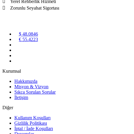
 Yerel Rehberlik Hizmeti
 Zorunlu Seyahat Sigortası
$ 48.0846
€ 55.4223
Kurumsal
Hakkımızda
Misyon & Vizyon
Sıkça Sorulan Sorular
İletişim
Diğer
Kullanım Koşulları
Gizlilik Politikası
İptal / İade Koşulları
Duyurular