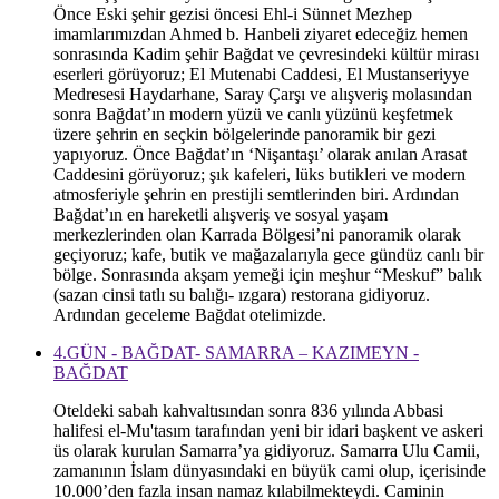
Önce Eski şehir gezisi öncesi Ehl-i Sünnet Mezhep
imamlarımızdan Ahmed b. Hanbeli ziyaret edeceğiz hemen
sonrasında Kadim şehir Bağdat ve çevresindeki kültür mirası
eserleri görüyoruz; El Mutenabi Caddesi, El Mustanseriyye
Medresesi Haydarhane, Saray Çarşı ve alışveriş molasından
sonra Bağdat’ın modern yüzü ve canlı yüzünü keşfetmek
üzere şehrin en seçkin bölgelerinde panoramik bir gezi
yapıyoruz. Önce Bağdat’ın ‘Nişantaşı’ olarak anılan Arasat
Caddesini görüyoruz; şık kafeleri, lüks butikleri ve modern
atmosferiyle şehrin en prestijli semtlerinden biri. Ardından
Bağdat’ın en hareketli alışveriş ve sosyal yaşam
merkezlerinden olan Karrada Bölgesi’ni panoramik olarak
geçiyoruz; kafe, butik ve mağazalarıyla gece gündüz canlı bir
bölge. Sonrasında akşam yemeği için meşhur “Meskuf” balık
(sazan cinsi tatlı su balığı- ızgara) restorana gidiyoruz.
Ardından geceleme Bağdat otelimizde.
4.GÜN - BAĞDAT- SAMARRA – KAZIMEYN -
BAĞDAT
Oteldeki sabah kahvaltısından sonra 836 yılında Abbasi
halifesi el-Mu'tasım tarafından yeni bir idari başkent ve askeri
üs olarak kurulan Samarra’ya gidiyoruz. Samarra Ulu Camii,
zamanının İslam dünyasındaki en büyük cami olup, içerisinde
10.000’den fazla insan namaz kılabilmekteydi. Caminin