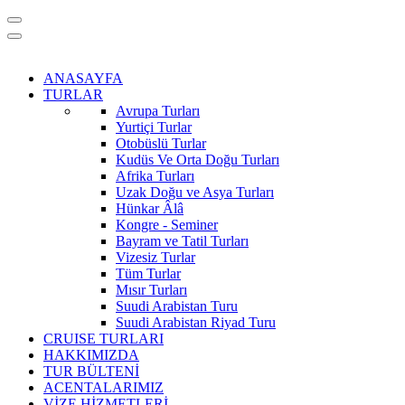
ANASAYFA
TURLAR
Avrupa Turları
Yurtiçi Turlar
Otobüslü Turlar
Kudüs Ve Orta Doğu Turları
Afrika Turları
Uzak Doğu ve Asya Turları
Hünkar Âlâ
Kongre - Seminer
Bayram ve Tatil Turları
Vizesiz Turlar
Tüm Turlar
Mısır Turları
Suudi Arabistan Turu
Suudi Arabistan Riyad Turu
CRUISE TURLARI
HAKKIMIZDA
TUR BÜLTENİ
ACENTALARIMIZ
VİZE HİZMETLERİ