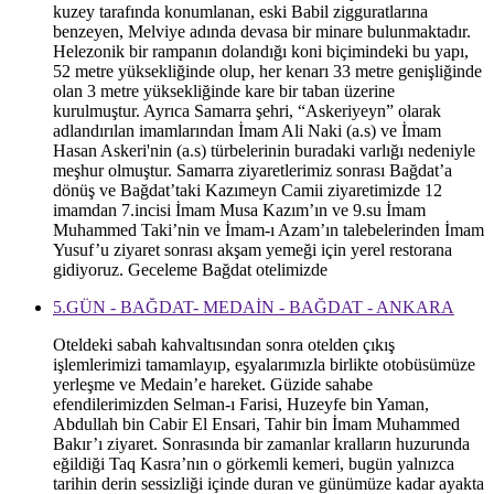
kuzey tarafında konumlanan, eski Babil zigguratlarına
benzeyen, Melviye adında devasa bir minare bulunmaktadır.
Helezonik bir rampanın dolandığı koni biçimindeki bu yapı,
52 metre yüksekliğinde olup, her kenarı 33 metre genişliğinde
olan 3 metre yüksekliğinde kare bir taban üzerine
kurulmuştur. Ayrıca Samarra şehri, “Askeriyeyn” olarak
adlandırılan imamlarından İmam Ali Naki (a.s) ve İmam
Hasan Askeri'nin (a.s) türbelerinin buradaki varlığı nedeniyle
meşhur olmuştur. Samarra ziyaretlerimiz sonrası Bağdat’a
dönüş ve Bağdat’taki Kazımeyn Camii ziyaretimizde 12
imamdan 7.incisi İmam Musa Kazım’ın ve 9.su İmam
Muhammed Taki’nin ve İmam-ı Azam’ın talebelerinden İmam
Yusuf’u ziyaret sonrası akşam yemeği için yerel restorana
gidiyoruz. Geceleme Bağdat otelimizde
5.GÜN - BAĞDAT- MEDAİN - BAĞDAT - ANKARA
Oteldeki sabah kahvaltısından sonra otelden çıkış
işlemlerimizi tamamlayıp, eşyalarımızla birlikte otobüsümüze
yerleşme ve Medain’e hareket. Güzide sahabe
efendilerimizden Selman-ı Farisi, Huzeyfe bin Yaman,
Abdullah bin Cabir El Ensari, Tahir bin İmam Muhammed
Bakır’ı ziyaret. Sonrasında bir zamanlar kralların huzurunda
eğildiği Taq Kasra’nın o görkemli kemeri, bugün yalnızca
tarihin derin sessizliği içinde duran ve günümüze kadar ayakta