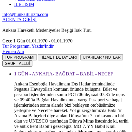
İLETİŞİM
info@hunkarturizm.com
ACENTA GİRİŞİ
Ankara Hareketli Medeniyetler Beşiği Irak Turu
Gece 1 Gün
01.01.1970 - 01.01.1970
Tur Programını Yazdır/İndir
Hemen Ara
TUR PROGRAMI
HİZMET DETAYLARI
UYARILAR / NOTLAR
GRUP TALEBİ
1.GÜN - ANKARA- BAĞDAT – BABİL - NECEF
Ankara Esenboğa Havalimanı Dış Hatlar terminalinde
Pegasus Havayolları kontuarı önünde buluşma. Bilet ve
pasaport işlemlerinden sonra PC1706 ile, saat 07.35’te uçuş
ve 09:40’ta Bağdat Havalimanına varış. Pasaport ve bagaj
işlemlerinden sonra alanda bizi bekleyen otobüsümüze
yerleşme ve Necef’e hareket. Yol güzergahımızda Babil’in
Asama Bahçeleri diye anılan Dünya’nın 7 harikasından biri
olan ve UNESCO tarafından Dünya Miras listesinde ki, tarihi
ve antik kent Babil’i gezeceğiz. MÖ 7. YY Babil Kralı
Nabukadnezar tarafından yapılan, Mezopotamya çorak çölün