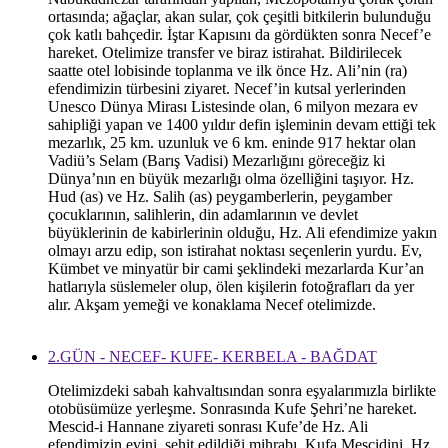
ortasında; ağaçlar, akan sular, çok çeşitli bitkilerin bulunduğu
çok katlı bahçedir. İştar Kapısını da gördükten sonra Necef’e
hareket. Otelimize transfer ve biraz istirahat. Bildirilecek
saatte otel lobisinde toplanma ve ilk önce Hz. Ali’nin (ra)
efendimizin türbesini ziyaret. Necef’in kutsal yerlerinden
Unesco Dünya Mirası Listesinde olan, 6 milyon mezara ev
sahipliği yapan ve 1400 yıldır defin işleminin devam ettiği tek
mezarlık, 25 km. uzunluk ve 6 km. eninde 917 hektar olan
Vadiü’s Selam (Barış Vadisi) Mezarlığını göreceğiz ki
Dünya’nın en büyük mezarlığı olma özelliğini taşıyor. Hz.
Hud (as) ve Hz. Salih (as) peygamberlerin, peygamber
çocuklarının, salihlerin, din adamlarının ve devlet
büyüklerinin de kabirlerinin olduğu, Hz. Ali efendimize yakın
olmayı arzu edip, son istirahat noktası seçenlerin yurdu. Ev,
Kümbet ve minyatür bir cami şeklindeki mezarlarda Kur’an
hatlarıyla süslemeler olup, ölen kişilerin fotoğrafları da yer
alır. Akşam yemeği ve konaklama Necef otelimizde.
2.GÜN - NECEF- KUFE- KERBELA - BAĞDAT
Otelimizdeki sabah kahvaltısından sonra eşyalarımızla birlikte
otobüsümüze yerleşme. Sonrasında Kufe Şehri’ne hareket.
Mescid-i Hannane ziyareti sonrası Kufe’de Hz. Ali
efendimizin evini, şehit edildiği mihrabı, Kufa Mescidini, Hz.