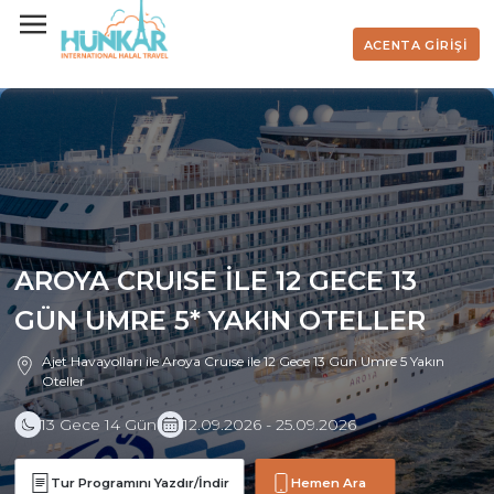
ACENTA GİRİŞİ
AROYA CRUISE İLE 12 GECE 13
GÜN UMRE 5* YAKIN OTELLER
Ajet Havayolları ile Aroya Cruıse ile 12 Gece 13 Gün Umre 5 Yakın
Oteller
13 Gece 14 Gün
12.09.2026 - 25.09.2026
Tur Programını Yazdır/İndir
Hemen Ara