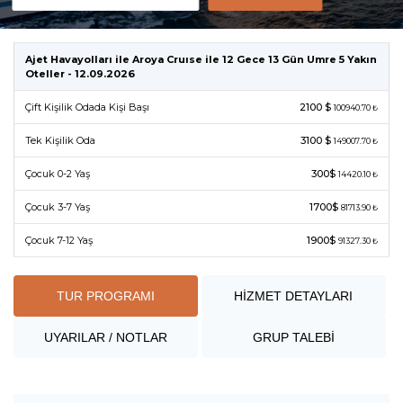
Ajet Havayolları ile Aroya Cruıse ile 12 Gece 13 Gün Umre 5 Yakın
Oteller - 12.09.2026
Çift Kişilik Odada Kişi Başı
2100 $
100940.70 ₺
Tek Kişilik Oda
3100 $
149007.70 ₺
Çocuk 0-2 Yaş
300$
14420.10 ₺
Çocuk 3-7 Yaş
1700$
81713.90 ₺
Çocuk 7-12 Yaş
1900$
91327.30 ₺
TUR PROGRAMI
HİZMET DETAYLARI
UYARILAR / NOTLAR
GRUP TALEBİ