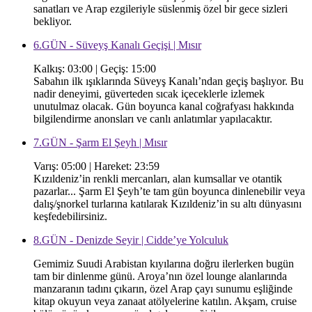
sanatları ve Arap ezgileriyle süslenmiş özel bir gece sizleri
bekliyor.
6.GÜN - Süveyş Kanalı Geçişi | Mısır
Kalkış: 03:00 | Geçiş: 15:00
Sabahın ilk ışıklarında Süveyş Kanalı’ndan geçiş başlıyor. Bu
nadir deneyimi, güverteden sıcak içeceklerle izlemek
unutulmaz olacak. Gün boyunca kanal coğrafyası hakkında
bilgilendirme anonsları ve canlı anlatımlar yapılacaktır.
7.GÜN - Şarm El Şeyh | Mısır
Varış: 05:00 | Hareket: 23:59
Kızıldeniz’in renkli mercanları, alan kumsallar ve otantik
pazarlar... Şarm El Şeyh’te tam gün boyunca dinlenebilir veya
dalış/şnorkel turlarına katılarak Kızıldeniz’in su altı dünyasını
keşfedebilirsiniz.
8.GÜN - Denizde Seyir | Cidde’ye Yolculuk
Gemimiz Suudi Arabistan kıyılarına doğru ilerlerken bugün
tam bir dinlenme günü. Aroya’nın özel lounge alanlarında
manzaranın tadını çıkarın, özel Arap çayı sunumu eşliğinde
kitap okuyun veya zanaat atölyelerine katılın. Akşam, cruise