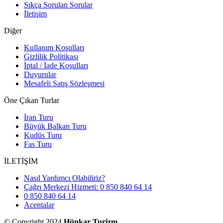
Sıkça Sorulan Sorular
İletişim
Diğer
Kullanım Koşulları
Gizlilik Politikası
İptal / İade Koşulları
Duyurular
Mesafeli Satış Sözleşmesi
Öne Çıkan Turlar
İran Turu
Büyük Balkan Turu
Kudüs Turu
Fas Turu
İLETİŞİM
Nasıl Yardımcı Olabiliriz?
Çağrı Merkezi Hizmeti: 0 850 840 64 14
0 850 840 64 14
Acentalar
© Copyright 2024
Hünkar Turizm