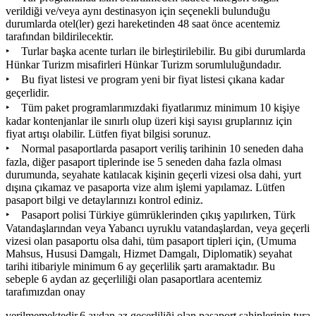
verildiği ve/veya aynı destinasyon için seçenekli bulunduğu
durumlarda otel(ler) gezi hareketinden 48 saat önce acentemiz
tarafından bildirilecektir.
‣ Turlar başka acente turları ile birleştirilebilir. Bu gibi durumlarda
Hünkar Turizm misafirleri Hünkar Turizm sorumluluğundadır.
‣ Bu fiyat listesi ve program yeni bir fiyat listesi çıkana kadar
geçerlidir.
‣ Tüm paket programlarımızdaki fiyatlarımız minimum 10 kişiye
kadar kontenjanlar ile sınırlı olup üzeri kişi sayısı gruplarınız için
fiyat artışı olabilir. Lütfen fiyat bilgisi sorunuz.
‣ Normal pasaportlarda pasaport veriliş tarihinin 10 seneden daha
fazla, diğer pasaport tiplerinde ise 5 seneden daha fazla olması
durumunda, seyahate katılacak kişinin geçerli vizesi olsa dahi, yurt
dışına çıkamaz ve pasaporta vize alım işlemi yapılamaz. Lütfen
pasaport bilgi ve detaylarınızı kontrol ediniz.
‣ Pasaport polisi Türkiye gümrüklerinden çıkış yapılırken, Türk
Vatandaşlarından veya Yabancı uyruklu vatandaşlardan, veya geçerli
vizesi olan pasaportu olsa dahi, tüm pasaport tipleri için, (Umuma
Mahsus, Hususi Damgalı, Hizmet Damgalı, Diplomatik) seyahat
tarihi itibariyle minimum 6 ay geçerlilik şartı aramaktadır. Bu
sebeple 6 aydan az geçerliliği olan pasaportlara acentemiz
tarafımızdan onay
verilmemektedir.6 aydan az geçerliliği olan pasaport sahiplerinin tura