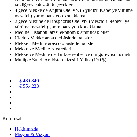
ve diğer sıcak soğuk içecekler.
4 gece Mekke de Anjum Otel vb. (5 yıldızlı Kabe' ye yürüme
mesafeli) yarım pansiyon konaklama
2 gece Medine de Bosphorus Otel vb. (Mescid-i Nebevi' ye
yürüme mesafeli) yarım pansiyon konaklama.
Medine - İstanbul arası ekonomik sınıf uçak bileti
Cidde - Mekke arası otobüslerle transfer
Mekke - Medine arası otobüslerle transfer
Mekke ve Medine ziyaretleri
Mekke ve Medine de Türkçe rehber ve din görevlisi hizmeti
Multiple Suudi Arabistan vizesi 1 Yıllık (130 $)
$ 48.0846
€ 55.4223
Kurumsal
Hakkımızda
Misyon & Vizyon