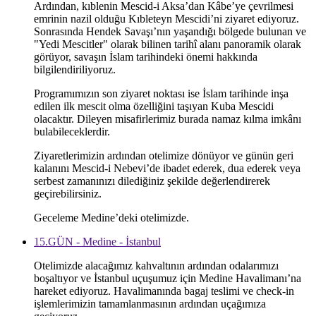
Ardından, kıblenin Mescid-i Aksa’dan Kâbe’ye çevrilmesi
emrinin nazil olduğu Kıbleteyn Mescidi’ni ziyaret ediyoruz.
Sonrasında Hendek Savaşı’nın yaşandığı bölgede bulunan ve
"Yedi Mescitler" olarak bilinen tarihî alanı panoramik olarak
görüyor, savaşın İslam tarihindeki önemi hakkında
bilgilendiriliyoruz.
Programımızın son ziyaret noktası ise İslam tarihinde inşa
edilen ilk mescit olma özelliğini taşıyan Kuba Mescidi
olacaktır. Dileyen misafirlerimiz burada namaz kılma imkânı
bulabileceklerdir.
Ziyaretlerimizin ardından otelimize dönüyor ve günün geri
kalanını Mescid-i Nebevi’de ibadet ederek, dua ederek veya
serbest zamanınızı dilediğiniz şekilde değerlendirerek
geçirebilirsiniz.
Geceleme Medine’deki otelimizde.
15.GÜN - Medine - İstanbul
Otelimizde alacağımız kahvaltının ardından odalarımızı
boşaltıyor ve İstanbul uçuşumuz için Medine Havalimanı’na
hareket ediyoruz. Havalimanında bagaj teslimi ve check-in
işlemlerimizin tamamlanmasının ardından uçağımıza