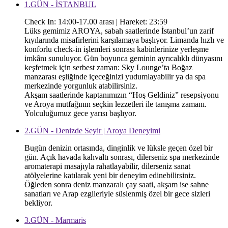
1.GÜN - İSTANBUL
Check In: 14:00-17.00 arası | Hareket: 23:59
Lüks gemimiz AROYA, sabah saatlerinde İstanbul’un zarif
kıyılarında misafirlerini karşılamaya başlıyor. Limanda hızlı ve
konforlu check-in işlemleri sonrası kabinlerinize yerleşme
imkânı sunuluyor. Gün boyunca geminin ayrıcalıklı dünyasını
keşfetmek için serbest zaman: Sky Lounge’ta Boğaz
manzarası eşliğinde içeceğinizi yudumlayabilir ya da spa
merkezinde yorgunluk atabilirsiniz.
Akşam saatlerinde kaptanımızın “Hoş Geldiniz” resepsiyonu
ve Aroya mutfağının seçkin lezzetleri ile tanışma zamanı.
Yolculuğumuz gece yarısı başlıyor.
2.GÜN - Denizde Seyir | Aroya Deneyimi
Bugün denizin ortasında, dinginlik ve lüksle geçen özel bir
gün. Açık havada kahvaltı sonrası, dilerseniz spa merkezinde
aromaterapi masajıyla rahatlayabilir, dilerseniz sanat
atölyelerine katılarak yeni bir deneyim edinebilirsiniz.
Öğleden sonra deniz manzaralı çay saati, akşam ise sahne
sanatları ve Arap ezgileriyle süslenmiş özel bir gece sizleri
bekliyor.
3.GÜN - Marmaris