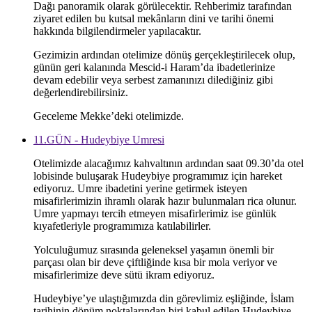
Dağı panoramik olarak görülecektir. Rehberimiz tarafından
ziyaret edilen bu kutsal mekânların dini ve tarihi önemi
hakkında bilgilendirmeler yapılacaktır.
Gezimizin ardından otelimize dönüş gerçekleştirilecek olup,
günün geri kalanında Mescid-i Haram’da ibadetlerinize
devam edebilir veya serbest zamanınızı dilediğiniz gibi
değerlendirebilirsiniz.
Geceleme Mekke’deki otelimizde.
11.GÜN - Hudeybiye Umresi
Otelimizde alacağımız kahvaltının ardından saat 09.30’da otel
lobisinde buluşarak Hudeybiye programımız için hareket
ediyoruz. Umre ibadetini yerine getirmek isteyen
misafirlerimizin ihramlı olarak hazır bulunmaları rica olunur.
Umre yapmayı tercih etmeyen misafirlerimiz ise günlük
kıyafetleriyle programımıza katılabilirler.
Yolculuğumuz sırasında geleneksel yaşamın önemli bir
parçası olan bir deve çiftliğinde kısa bir mola veriyor ve
misafirlerimize deve sütü ikram ediyoruz.
Hudeybiye’ye ulaştığımızda din görevlimiz eşliğinde, İslam
tarihinin dönüm noktalarından biri kabul edilen Hudeybiye