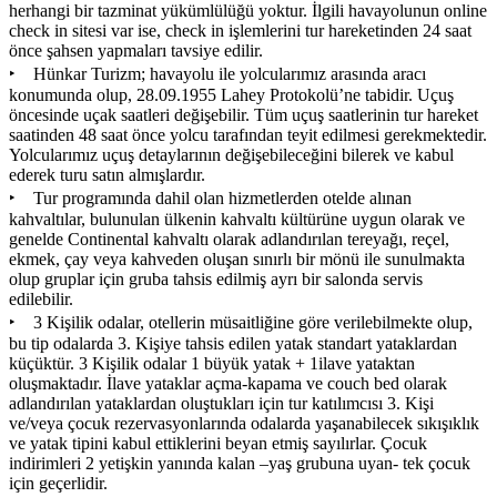
herhangi bir tazminat yükümlülüğü yoktur. İlgili havayolunun online
check in sitesi var ise, check in işlemlerini tur hareketinden 24 saat
önce şahsen yapmaları tavsiye edilir.
‣ Hünkar Turizm; havayolu ile yolcularımız arasında aracı
konumunda olup, 28.09.1955 Lahey Protokolü’ne tabidir. Uçuş
öncesinde uçak saatleri değişebilir. Tüm uçuş saatlerinin tur hareket
saatinden 48 saat önce yolcu tarafından teyit edilmesi gerekmektedir.
Yolcularımız uçuş detaylarının değişebileceğini bilerek ve kabul
ederek turu satın almışlardır.
‣ Tur programında dahil olan hizmetlerden otelde alınan
kahvaltılar, bulunulan ülkenin kahvaltı kültürüne uygun olarak ve
genelde Continental kahvaltı olarak adlandırılan tereyağı, reçel,
ekmek, çay veya kahveden oluşan sınırlı bir mönü ile sunulmakta
olup gruplar için gruba tahsis edilmiş ayrı bir salonda servis
edilebilir.
‣ 3 Kişilik odalar, otellerin müsaitliğine göre verilebilmekte olup,
bu tip odalarda 3. Kişiye tahsis edilen yatak standart yataklardan
küçüktür. 3 Kişilik odalar 1 büyük yatak + 1ilave yataktan
oluşmaktadır. İlave yataklar açma-kapama ve couch bed olarak
adlandırılan yataklardan oluştukları için tur katılımcısı 3. Kişi
ve/veya çocuk rezervasyonlarında odalarda yaşanabilecek sıkışıklık
ve yatak tipini kabul ettiklerini beyan etmiş sayılırlar. Çocuk
indirimleri 2 yetişkin yanında kalan –yaş grubuna uyan- tek çocuk
için geçerlidir.