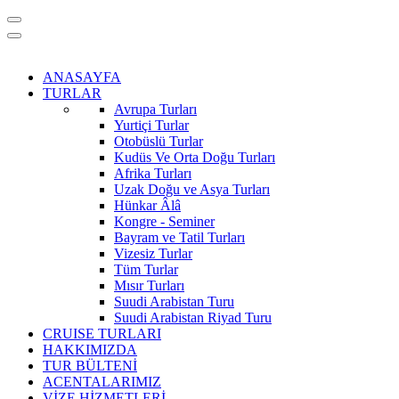
ANASAYFA
TURLAR
Avrupa Turları
Yurtiçi Turlar
Otobüslü Turlar
Kudüs Ve Orta Doğu Turları
Afrika Turları
Uzak Doğu ve Asya Turları
Hünkar Âlâ
Kongre - Seminer
Bayram ve Tatil Turları
Vizesiz Turlar
Tüm Turlar
Mısır Turları
Suudi Arabistan Turu
Suudi Arabistan Riyad Turu
CRUISE TURLARI
HAKKIMIZDA
TUR BÜLTENİ
ACENTALARIMIZ
VİZE HİZMETLERİ