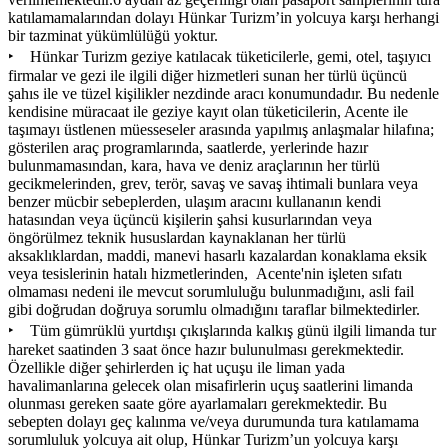
katılamamalarından dolayı Hünkar Turizm’in yolcuya karşı herhangi
bir tazminat yükümlülüğü yoktur.
‣ Hünkar Turizm geziye katılacak tüketicilerle, gemi, otel, taşıyıcı
firmalar ve gezi ile ilgili diğer hizmetleri sunan her türlü üçüncü
şahıs ile ve tüzel kişilikler nezdinde aracı konumundadır. Bu nedenle
kendisine müracaat ile geziye kayıt olan tüketicilerin, Acente ile
taşımayı üstlenen müesseseler arasında yapılmış anlaşmalar hilafına;
gösterilen araç programlarında, saatlerde, yerlerinde hazır
bulunmamasından, kara, hava ve deniz araçlarının her türlü
gecikmelerinden, grev, terör, savaş ve savaş ihtimali bunlara veya
benzer mücbir sebeplerden, ulaşım aracını kullananın kendi
hatasından veya üçüncü kişilerin şahsi kusurlarından veya
öngörülmez teknik hususlardan kaynaklanan her türlü
aksaklıklardan, maddi, manevi hasarlı kazalardan konaklama eksik
veya tesislerinin hatalı hizmetlerinden, Acente'nin işleten sıfatı
olmaması nedeni ile mevcut sorumluluğu bulunmadığını, asli fail
gibi doğrudan doğruya sorumlu olmadığını taraflar bilmektedirler.
‣ Tüm gümrüklü yurtdışı çıkışlarında kalkış günü ilgili limanda tur
hareket saatinden 3 saat önce hazır bulunulması gerekmektedir.
Özellikle diğer şehirlerden iç hat uçuşu ile liman yada
havalimanlarına gelecek olan misafirlerin uçuş saatlerini limanda
olunması gereken saate göre ayarlamaları gerekmektedir. Bu
sebepten dolayı geç kalınma ve/veya durumunda tura katılamama
sorumluluk yolcuya ait olup, Hünkar Turizm’un yolcuya karşı