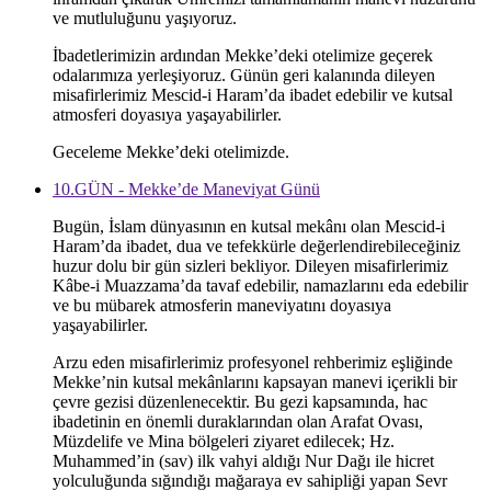
ve mutluluğunu yaşıyoruz.
İbadetlerimizin ardından Mekke’deki otelimize geçerek
odalarımıza yerleşiyoruz. Günün geri kalanında dileyen
misafirlerimiz Mescid-i Haram’da ibadet edebilir ve kutsal
atmosferi doyasıya yaşayabilirler.
Geceleme Mekke’deki otelimizde.
10.GÜN - Mekke’de Maneviyat Günü
Bugün, İslam dünyasının en kutsal mekânı olan Mescid-i
Haram’da ibadet, dua ve tefekkürle değerlendirebileceğiniz
huzur dolu bir gün sizleri bekliyor. Dileyen misafirlerimiz
Kâbe-i Muazzama’da tavaf edebilir, namazlarını eda edebilir
ve bu mübarek atmosferin maneviyatını doyasıya
yaşayabilirler.
Arzu eden misafirlerimiz profesyonel rehberimiz eşliğinde
Mekke’nin kutsal mekânlarını kapsayan manevi içerikli bir
çevre gezisi düzenlenecektir. Bu gezi kapsamında, hac
ibadetinin en önemli duraklarından olan Arafat Ovası,
Müzdelife ve Mina bölgeleri ziyaret edilecek; Hz.
Muhammed’in (sav) ilk vahyi aldığı Nur Dağı ile hicret
yolculuğunda sığındığı mağaraya ev sahipliği yapan Sevr