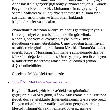
Antlaşması'nın gerçekleştiği bölgeyi ziyaret ediyoruz. Burada,
Peygamber Efendimiz Hz. Muhammed'in (sav) yaşadığı
önemli hadiseler ve Hudeybiye Antlaşması'nın İslam tarihi
açısından taşıdığı dini ve tarihi önem hakkında
bilgilendirmeler yapılacaktır.
Ziyaretimizin ardından Mekke’ye dönüş gerçekleştiriyoruz.
Umre için niyet eden misafirlerimiz, din görevlimiz
rehberliğinde veya dileyenler bireysel olarak Umre
ibadetlerini yerine getirebilirler. Umre ibadetini tamamlayan
misafirlerimiz günün geri kalanını Mescid-i Haram’da ibadet
ederek, Kâbe-i Muazzama’nın manevi atmosferinde dua ve
tefekkürle değerlendirebilirler. Umre yapmayı tercih etmeyen
misafirlerimiz ise serbest zamanlarını diledikleri şekilde
değerlendirebilirler.
Geceleme Mekke’deki otelimizde.
12.GÜN - Mekke’ de Serbest Zaman
Bugün, mübarek şehir Mekke’deki son günümüzü
geçiriyoruz. Bu özel günü, Kâbe-i Muazzama’nın huzurunda
ibadet, dua ve tefekkürle değerlendirmenizi tavsiye ediyoruz.
Dileyen misafirlerimiz nafile tavaflarını gerçekleştirebilir,
Mescid-i Haram’da vakit geçirerek bu eşsiz manevi