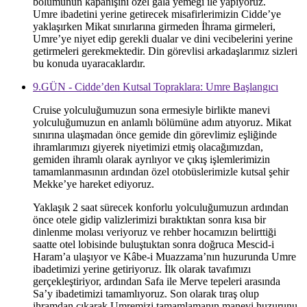
bölümünün kapanışını özel gala yemeği ile yapıyoruz.
Umre ibadetini yerine getirecek misafirlerimizin Cidde’ye
yaklaşırken Mikat sınırlarına girmeden İhrama girmeleri,
Umre’ye niyet edip gerekli dualar ve dini vecibelerini yerine
getirmeleri gerekmektedir. Din görevlisi arkadaşlarımız sizleri
bu konuda uyaracaklardır.
9.GÜN - Cidde’den Kutsal Topraklara: Umre Başlangıcı
Cruise yolculuğumuzun sona ermesiyle birlikte manevi
yolculuğumuzun en anlamlı bölümüne adım atıyoruz. Mikat
sınırına ulaşmadan önce gemide din görevlimiz eşliğinde
ihramlarımızı giyerek niyetimizi etmiş olacağımızdan,
gemiden ihramlı olarak ayrılıyor ve çıkış işlemlerimizin
tamamlanmasının ardından özel otobüslerimizle kutsal şehir
Mekke’ye hareket ediyoruz.
Yaklaşık 2 saat sürecek konforlu yolculuğumuzun ardından
önce otele gidip valizlerimizi bıraktıktan sonra kısa bir
dinlenme molası veriyoruz ve rehber hocamızın belirttiği
saatte otel lobisinde buluştuktan sonra doğruca Mescid-i
Haram’a ulaşıyor ve Kâbe-i Muazzama’nın huzurunda Umre
ibadetimizi yerine getiriyoruz. İlk olarak tavafımızı
gerçekleştiriyor, ardından Safa ile Merve tepeleri arasında
Sa’y ibadetimizi tamamlıyoruz. Son olarak tıraş olup
ihramdan çıkarak Umremizi tamamlamanın manevi huzurunu