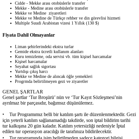
Cidde - Mekke arası otobüslerle transfer
Mekke - Medine arası otobüslerle transfer
Mekke ve Medine ziyaretleri
Mekke ve Medine de Türkçe rehber ve din görevlisi hizmeti
Multiple Suudi Arabistan vizesi 1 Yıllık (130 $)
Fiyata Dahil Olmayanlar
Liman şehirlerindeki ekstra turlar
Gemide ekstra ücretli kullanım alanları
Kuru temizleme, oda servisi vb. tüm kişisel harcamalar
Kişisel harcamalar
Seyahat sağlık sigortası
Yurtdışı çıkış harcı
Mekke ve Medine de alıncak öğle yemekleri
Progrmda belirtilmeyen gezi ve ziyaretler
GENEL ŞARTLAR
Genel şartlar ‘Tur Broşürü’ nün ve ‘Tur Kayıt Sözleşmesi’nin
ayrılmaz bir parçasıdır, bağımsız düşünülemez.
‣ Tur Programımız belli bir katılım şartı ile düzenlenmektedir. Gezi
için yeterli katılım sağlanamadığı takdirde, son iptal bildirim tarihi
tur kalkışına 20 gün kaladır. Katılım yetersizliği nedeniyle İptal
edilen tur operasyon aracılığı ile tarafınıza bildirilecektir.
‣ Tur programında isim belirtilmeden sadece kategori bilgisi