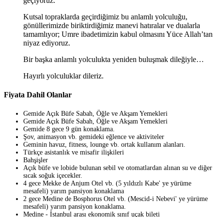
geçiyoruz.
Kutsal topraklarda geçirdiğimiz bu anlamlı yolculuğu,
gönüllerimizde biriktirdiğimiz manevi hatıralar ve dualarla
tamamlıyor; Umre ibadetimizin kabul olmasını Yüce Allah’tan
niyaz ediyoruz.
Bir başka anlamlı yolculukta yeniden buluşmak dileğiyle…
Hayırlı yolculuklar dileriz.
Fiyata Dahil Olanlar
Gemide Açık Büfe Sabah, Öğle ve Akşam Yemekleri
Gemide Açık Büfe Sabah, Öğle ve Akşam Yemekleri
Gemide 8 gece 9 gün konaklama.
Şov, animasyon vb. gemideki eğlence ve aktiviteler
Geminin havuz, fitness, lounge vb. ortak kullanım alanları.
Türkçe asistanlık ve misafir ilişkileri
Bahşişler
Açık büfe ve lobide bulunan sebil ve otomatlardan alınan su ve diğer
sıcak soğuk içecekler.
4 gece Mekke de Anjum Otel vb. (5 yıldızlı Kabe' ye yürüme
mesafeli) yarım pansiyon konaklama
2 gece Medine de Bosphorus Otel vb. (Mescid-i Nebevi' ye yürüme
mesafeli) yarım pansiyon konaklama.
Medine - İstanbul arası ekonomik sınıf uçak bileti