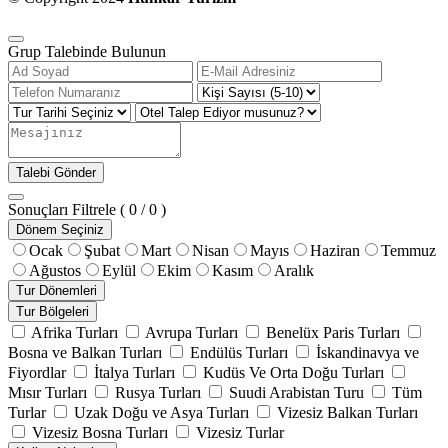
Grup Talebinde Bulunun
Talebi Gönder
Sonuçları Filtrele
( 0 / 0 )
Dönem Seçiniz
Ocak
Şubat
Mart
Nisan
Mayıs
Haziran
Temmuz
Ağustos
Eylül
Ekim
Kasım
Aralık
Tur Dönemleri
Tur Bölgeleri
Afrika Turları
Avrupa Turları
Benelüx Paris Turları
Bosna ve Balkan Turları
Endülüs Turları
İskandinavya ve
Fiyordlar
İtalya Turları
Kudüs Ve Orta Doğu Turları
Mısır Turları
Rusya Turları
Suudi Arabistan Turu
Tüm
Turlar
Uzak Doğu ve Asya Turları
Vizesiz Balkan Turları
Vizesiz Bosna Turları
Vizesiz Turlar