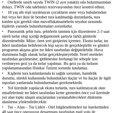
‣ Otellerde sınırlı sayıda TWIN (2 ayrı yataklı) oda bulunmasından
dolayı, TWIN oda talebinizi rezervasyondan önce kontrol ediniz.
‣ 18 yaş altı reşit sayılmayan çocukların anne veya babalarından
biri veya her ikisi ile beraber tura katılmadığı durumlarda, tura
katılım için gerekli olan muvaffakatnamelerin seyahat sırasında
kişilerin yanında bulundurmaları zorunludur.
‣ Panoramik şehir turu, şehirlerin tanıtımı için düzenlenen 2-3 saat
süreli turlar olup içeriği değişmemek şartıyla farklı günlerde
düzenlenebilir. Müze, ören yeri girişlerini içermez. Ekstra turlar, tur
lideri tarafından belirlenecek kişi sayısı ile gerçekleştirilir ve günleri
programın akışına göre tur lideri tarafından değiştirilebilir. Hava
durumuna bağlı olarak turlar gerçekleşmeyebilir. Yerel otoriteler
tarafından gezilmesine, gidilmesine herhangi bir sebeple izin
verilmeyen gezi ya da turlar yapılmaz. Bu gezi ya da turların
yapılamamasından Hünkar Turizm sorumlu tutulamaz.
‣ Kişilerin tura katılımlarında ki sağlık sorunları, hamilelik
durumu, sürekli kullanımda bulundukları ilaçlar ve bu ilaçlar ile ilgili
raporları yanlarında bulundurmaları gerekmektedir.
‣ Yol üzerinde yapılacak ekstra turlarda, tura katılmayacak olan
misafirlerimiz tur lideri tarafından kente girmeden önce yol üzerinde
yer alan toplu ulaşım araçlarından yaralanabilecekleri dinlenme
alanlarına yönlendirilecektir.
‣ Tur – Alan – Tur Lideri - Otel bilgilendirmeleri tur hareketinden
48 saat önce operasyon departmanı tarafından mail yolu ile