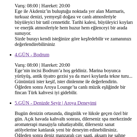
Varış: 08:00 | Hareket: 20:00
Ege ile Akdeniz’in buluştuğu noktada yer alan Marmaris,
turkuaz denizi, yemyeşil doğası ve canlı atmosferiyle
büyüleyici bir tatil cennetidir. Tarihi kalesi, büyüleyici koyları
ve enerjik atmosferiyle hem huzur hem eğlenceyi bir arada
sunuyor.
Sizde burayı kendi isteğinize göre keşfedebilir ve zamanınızı
değerlendirebilirsiniz
4.GÜN - Bodrum
Varış: 08:00 | Hareket: 20:00
Ege’nin incisi Bodrum’a hoş geldiniz. Marina boyunca
yürüyüş, antik tiyatro gezisi ya da mavi koylarda tekne turu...
Gününüzü ister keşif, ister dinlenme ile değerlendirin.
Öğleden sonra Aroya Lounge’ta canlı müzik eşliğinde bir
fincan Türk kahvesi iyi gidebilir.
5.GÜN - Denizde Seyir | Aroya Deneyimi
Bugün denizin ortasında, dinginlik ve lüksle geçen özel bir
gün. Açık havada kahvaltı sonrası, dilerseniz spa merkezinde
aromaterapi masajıyla rahatlayabilir, dilerseniz sanat
atölyelerine katılarak yeni bir deneyim edinebilirsiniz.
Öğleden sonra deniz manzaralı çay saati, akşam ise sahne