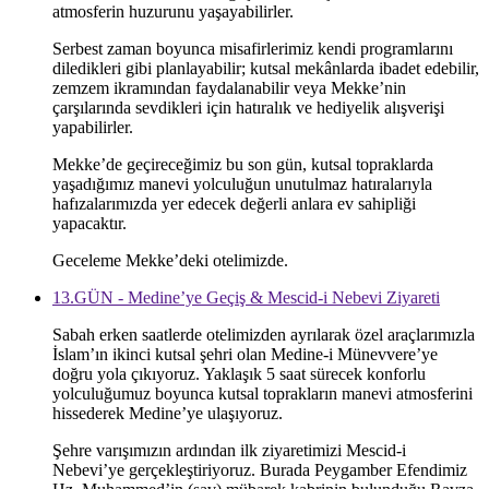
atmosferin huzurunu yaşayabilirler.
Serbest zaman boyunca misafirlerimiz kendi programlarını
diledikleri gibi planlayabilir; kutsal mekânlarda ibadet edebilir,
zemzem ikramından faydalanabilir veya Mekke’nin
çarşılarında sevdikleri için hatıralık ve hediyelik alışverişi
yapabilirler.
Mekke’de geçireceğimiz bu son gün, kutsal topraklarda
yaşadığımız manevi yolculuğun unutulmaz hatıralarıyla
hafızalarımızda yer edecek değerli anlara ev sahipliği
yapacaktır.
Geceleme Mekke’deki otelimizde.
13.GÜN - Medine’ye Geçiş & Mescid-i Nebevi Ziyareti
Sabah erken saatlerde otelimizden ayrılarak özel araçlarımızla
İslam’ın ikinci kutsal şehri olan Medine-i Münevvere’ye
doğru yola çıkıyoruz. Yaklaşık 5 saat sürecek konforlu
yolculuğumuz boyunca kutsal toprakların manevi atmosferini
hissederek Medine’ye ulaşıyoruz.
Şehre varışımızın ardından ilk ziyaretimizi Mescid-i
Nebevi’ye gerçekleştiriyoruz. Burada Peygamber Efendimiz