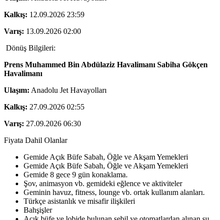
Kalkış:
12.09.2026 23:59
Varış:
13.09.2026 02:00
Dönüş Bilgileri:
Prens Muhammed Bin Abdülaziz Havalimanı
Sabiha Gökçen
Havalimanı
Ulaşım:
Anadolu Jet Havayolları
Kalkış:
27.09.2026 02:55
Varış:
27.09.2026 06:30
Fiyata Dahil Olanlar
Gemide Açık Büfe Sabah, Öğle ve Akşam Yemekleri
Gemide Açık Büfe Sabah, Öğle ve Akşam Yemekleri
Gemide 8 gece 9 gün konaklama.
Şov, animasyon vb. gemideki eğlence ve aktiviteler
Geminin havuz, fitness, lounge vb. ortak kullanım alanları.
Türkçe asistanlık ve misafir ilişkileri
Bahşişler
Açık büfe ve lobide bulunan sebil ve otomatlardan alınan su