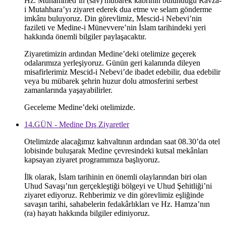
Hz. Muhammed’in (sav) mübarek kabrinin bulunduğu Ravza-
i Mutahhara’yı ziyaret ederek dua etme ve selam gönderme
imkânı buluyoruz. Din görevlimiz, Mescid-i Nebevi’nin
fazileti ve Medine-i Münevvere’nin İslam tarihindeki yeri
hakkında önemli bilgiler paylaşacaktır.
Ziyaretimizin ardından Medine’deki otelimize geçerek
odalarımıza yerleşiyoruz. Günün geri kalanında dileyen
misafirlerimiz Mescid-i Nebevi’de ibadet edebilir, dua edebilir
veya bu mübarek şehrin huzur dolu atmosferini serbest
zamanlarında yaşayabilirler.
Geceleme Medine’deki otelimizde.
14.GÜN - Medine Dış Ziyaretler
Otelimizde alacağımız kahvaltının ardından saat 08.30’da otel
lobisinde buluşarak Medine çevresindeki kutsal mekânları
kapsayan ziyaret programımıza başlıyoruz.
İlk olarak, İslam tarihinin en önemli olaylarından biri olan
Uhud Savaşı’nın gerçekleştiği bölgeyi ve Uhud Şehitliği’ni
ziyaret ediyoruz. Rehberimiz ve din görevlimiz eşliğinde
savaşın tarihi, sahabelerin fedakârlıkları ve Hz. Hamza’nın
(ra) hayatı hakkında bilgiler ediniyoruz.