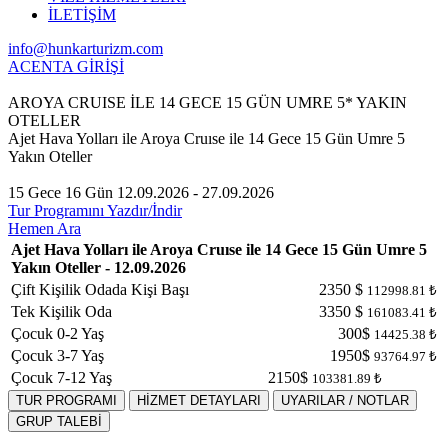
İLETİŞİM
info@hunkarturizm.com
ACENTA GİRİŞİ
AROYA CRUISE İLE 14 GECE 15 GÜN UMRE 5* YAKIN
OTELLER
Ajet Hava Yolları ile Aroya Cruıse ile 14 Gece 15 Gün Umre 5
Yakın Oteller
15 Gece 16 Gün
12.09.2026 - 27.09.2026
Tur Programını Yazdır/İndir
Hemen Ara
Ajet Hava Yolları ile Aroya Cruıse ile 14 Gece 15 Gün Umre 5
Yakın Oteller - 12.09.2026
Çift Kişilik Odada Kişi Başı
2350 $
112998.81 ₺
Tek Kişilik Oda
3350 $
161083.41 ₺
Çocuk 0-2 Yaş
300$
14425.38 ₺
Çocuk 3-7 Yaş
1950$
93764.97 ₺
Çocuk 7-12 Yaş
2150$
103381.89 ₺
TUR PROGRAMI
HİZMET DETAYLARI
UYARILAR / NOTLAR
GRUP TALEBİ