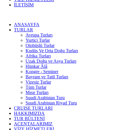
İLETİŞİM
ANASAYFA
TURLAR
Avrupa Turları
Yurtiçi Turlar
Otobüslü Turlar
Kudüs Ve Orta Doğu Turları
Afrika Turları
Uzak Doğu ve Asya Turları
Hünkar Âlâ
Kongre - Seminer
Bayram ve Tatil Turları
Vizesiz Turlar
Tüm Turlar
Mısır Turları
Suudi Arabistan Turu
Suudi Arabistan Riyad Turu
CRUISE TURLARI
HAKKIMIZDA
TUR BÜLTENİ
ACENTALARIMIZ
VİZE HİZMETLERİ