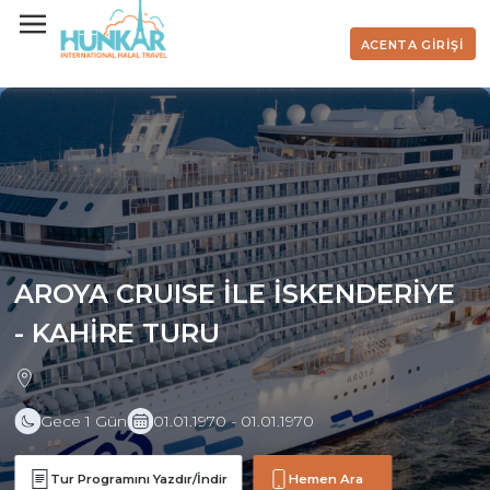
ACENTA GİRİŞİ
AROYA CRUISE İLE İSKENDERİYE
- KAHİRE TURU
Gece 1 Gün
01.01.1970 - 01.01.1970
Tur Programını Yazdır/İndir
Hemen Ara