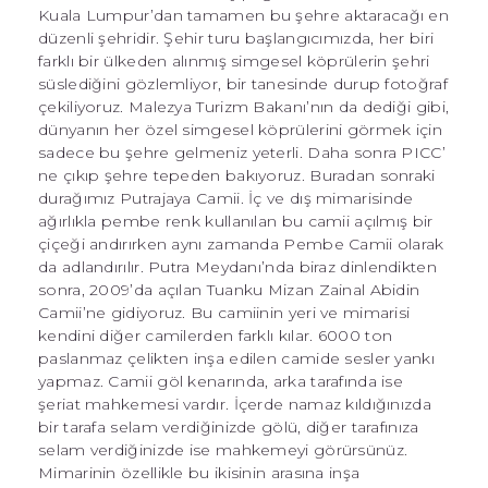
Kuala Lumpur’dan tamamen bu şehre aktaracağı en
düzenli şehridir. Şehir turu başlangıcımızda, her biri
farklı bir ülkeden alınmış simgesel köprülerin şehri
süslediğini gözlemliyor, bir tanesinde durup fotoğraf
çekiliyoruz. Malezya Turizm Bakanı’nın da dediği gibi,
dünyanın her özel simgesel köprülerini görmek için
sadece bu şehre gelmeniz yeterli. Daha sonra PICC’
ne çıkıp şehre tepeden bakıyoruz. Buradan sonraki
durağımız Putrajaya Camii. İç ve dış mimarisinde
ağırlıkla pembe renk kullanılan bu camii açılmış bir
çiçeği andırırken aynı zamanda Pembe Camii olarak
da adlandırılır. Putra Meydanı’nda biraz dinlendikten
sonra, 2009’da açılan Tuanku Mizan Zainal Abidin
Camii’ne gidiyoruz. Bu camiinin yeri ve mimarisi
kendini diğer camilerden farklı kılar. 6000 ton
paslanmaz çelikten inşa edilen camide sesler yankı
yapmaz. Camii göl kenarında, arka tarafında ise
şeriat mahkemesi vardır. İçerde namaz kıldığınızda
bir tarafa selam verdiğinizde gölü, diğer tarafınıza
selam verdiğinizde ise mahkemeyi görürsünüz.
Mimarinin özellikle bu ikisinin arasına inşa