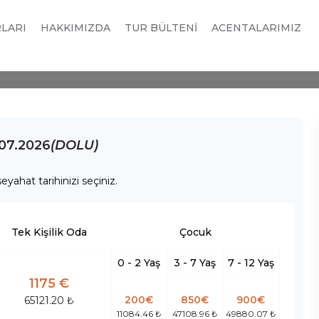
JJ-SKP ) THY ile,
RLARI
HAKKIMIZDA
TUR BÜLTENİ
ACENTALARIMIZ
.07.2026
(DOLU)
eyahat tarihinizi seçiniz.
Tek Kişilik Oda
Çocuk
0 - 2 Yaş
3 - 7 Yaş
7 - 12 Yaş
1175 €
200€
850€
900€
65121.20 ₺
11084.46 ₺
47108.96 ₺
49880.07 ₺