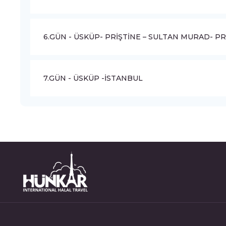
6.GÜN - ÜSKÜP- PRİŞTİNE – SULTAN MURAD- P
7.GÜN - ÜSKÜP -İSTANBUL