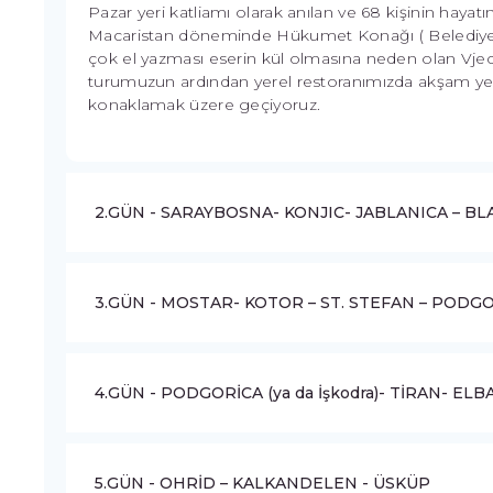
Pazar yeri katliamı olarak anılan ve 68 kişinin hayat
Macaristan döneminde Hükumet Konağı ( Belediye bin
çok el yazması eserin kül olmasına neden olan Vjecn
turumuzun ardından yerel restoranımızda akşam yem
konaklamak üzere geçiyoruz.
2.GÜN - SARAYBOSNA- KONJIC- JABLANICA – B
3.GÜN - MOSTAR- KOTOR – ST. STEFAN – PODGORİ
4.GÜN - PODGORİCA (ya da İşkodra)- TİRAN- EL
5.GÜN - OHRİD – KALKANDELEN - ÜSKÜP