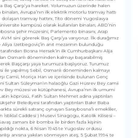
ra Baş Çarşı’ya hareket. Yolumuzun üzerinde halen
inaları, Avrupa’nın ilk elektrik motorlu tramvay hattı
a dolaşan tramvay hattını, Tito dönemi Yugoslavya
versite kampüsü olarak kullanılan binaları, ABD’nin
aybosna şehir müzesini, Parlemento binasını, Arap
 AVM sini görerek Baş Çarşı’ya varıyoruz. İlk durağımız
 ve Aliya Izetbegoviç’in anıt mezarının bulunduğu
z tarafından Bosna Hersek’in ilk Cumhurbaşkanı Alija
dından Osmanlı döneminden kalmayı başarabilmiş
çerek Başçarşı yaya turumuza başlıyoruz. Turumuz
si ile yapılmış Sebil, Osmanlı döneminden kalmayı
Çarşı Camii, Moriça Han ve içerisinde bulunan Genç
nuni Sultan Süleyman’ın halaoğlu Gazi Hüsrev Bey camii
rev Bey müzesi ve kütüphanesi, Avrupa’nın ilk umumi
en Latin köprüsü, Fatih Sultan Mehmet adına yaptırılan
şehir Belediyesi tarafından yaptırılan Bakır Baba
parkta sürekli satranç oynayan Saraybosna’lı emekliler,
İstiklal Caddesi ) Musevi Sinagogu, Katolik Kilisesi –
( Savaş zamanı bir bomba ile birden fazla kişinin
 yapıldığı nokta, 6 Nisan 1945 te Yugoslav ordusu
rılışı anısına yakılan sönmeyen ateş, 5 Şubat 1994 te