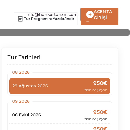
ACENTA
info@hunkarturizm.com
GİRİŞİ
Tur Programını Yazdır/İndir
Hemen Ara
Tur Tarihleri
08 2026
950€
29 Ağustos 2026
'dan başlayan
09 2026
950€
06 Eylül 2026
'dan başlayan
950€