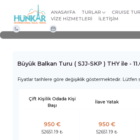
Büyük Balkan Turu ( S
ANASAYFA
TURLAR
CRUISE TU
Büyük Balkan Turu ( SJJ-SKP ) THY ile
VİZE HİZMETLERİ
İLETİŞİM
6 Gece 7 Gün
11.07.2026 - 17.07.2026
Büyük Balkan Turu ( SJJ-SKP ) THY ile - 11
Fiyatlar tarihlere göre değişiklik göstermektedir. Lütfen s
Çift Kişilik Odada Kişi
İlave Yatak
Başı
950 €
950 €
52651.19 ₺
52651.19 ₺