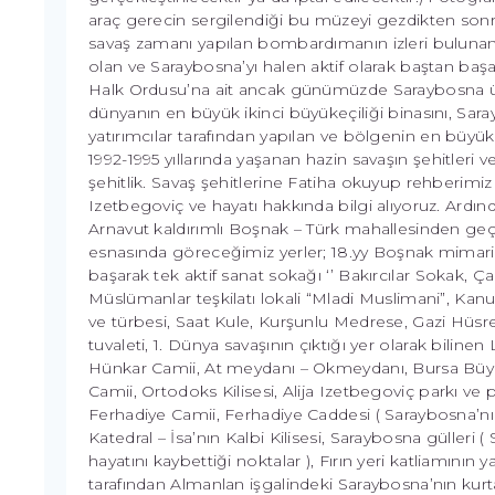
araç gerecin sergilendiği bu müzeyi gezdikten son
savaş zamanı yapılan bombardımanın izleri bulunan b
olan ve Saraybosna’yı halen aktif olarak baştan baş
Halk Ordusu’na ait ancak günümüzde Saraybosna üni
dünyanın en büyük ikinci büyükeçiliği binasını, Sar
yatırımcılar tarafından yapılan ve bölgenin en büyük
1992-1995 yıllarında yaşanan hazin savaşın şehitleri
şehitlik. Savaş şehitlerine Fatiha okuyup rehberimi
Izetbegoviç ve hayatı hakkında bilgi alıyoruz. Ar
Arnavut kaldırımlı Boşnak – Türk mahallesinden ge
esnasında göreceğimiz yerler; 18.yy Boşnak mimari
başarak tek aktif sanat sokağı ‘’ Bakırcılar Sokak, 
Müslümanlar teşkilatı lokali “Mladi Muslimani”, Ka
ve türbesi, Saat Kule, Kurşunlu Medrese, Gazi Hüs
tuvaleti, 1. Dünya savaşının çıktığı yer olarak bilin
Hünkar Camii, At meydanı – Okmeydanı, Bursa Büyük
Camii, Ortodoks Kilisesi, Alija Izetbegoviç parkı ve 
Ferhadiye Camii, Ferhadiye Caddesi ( Saraybosna’nın 
Katedral – İsa’nın Kalbi Kilisesi, Saraybosna gülleri 
hayatını kaybettiği noktalar ), Fırın yeri katliamının
tarafından Almanlan işgalindeki Saraybosna’nın kurta