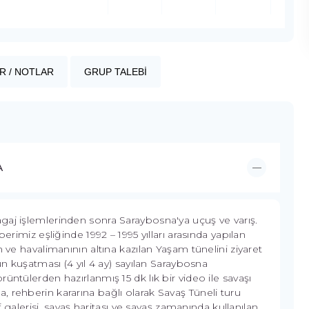
R / NOTLAR
GRUP TALEBİ
A
gaj işlemlerinden sonra Saraybosna'ya uçuş ve varış.
erimiz eşliğinde 1992 – 1995 yılları arasında yapılan
 ve havalimanının altına kazılan Yaşam tünelini ziyaret
un kuşatması (4 yıl 4 ay) sayılan Saraybosna
üntülerden hazırlanmış 15 dk lık bir video ile savaşı
 rehberin kararına bağlı olarak Savaş Tüneli turu
f galerisi, savaş haritası ve savaş zamanında kullanılan