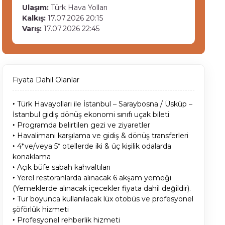
Ulaşım:
Türk Hava Yolları
Kalkış:
17.07.2026 20:15
Varış:
17.07.2026 22:45
Fiyata Dahil Olanlar
‣ Türk Havayolları ile İstanbul – Saraybosna / Üsküp –
İstanbul gidiş dönüş ekonomi sınıfı uçak bileti
‣ Programda belirtilen gezi ve ziyaretler
‣ Havalimanı karşılama ve gidiş & dönüş transferleri
‣ 4*ve/veya 5* otellerde iki & üç kişilik odalarda
konaklama
‣ Açık büfe sabah kahvaltıları
‣ Yerel restoranlarda alınacak 6 akşam yemeği
(Yemeklerde alınacak içecekler fiyata dahil değildir).
‣ Tur boyunca kullanılacak lüx otobüs ve profesyonel
şöförlük hizmeti
‣ Profesyonel rehberlik hizmeti