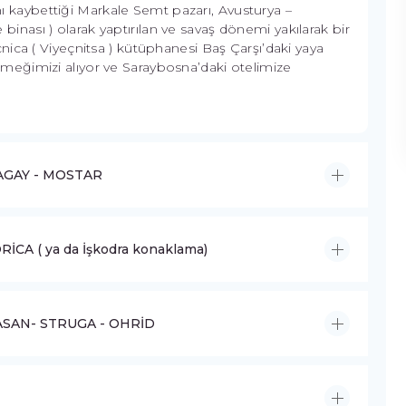
ını kaybettiği Markale Semt pazarı, Avusturya –
ası ) olarak yaptırılan ve savaş dönemi yakılarak bir
ica ( Viyeçnitsa ) kütüphanesi Baş Çarşı’daki yaya
eğimizi alıyor ve Saraybosna’daki otelimize
LAGAY - MOSTAR
CA ( ya da İşkodra konaklama)
BASAN- STRUGA - OHRİD