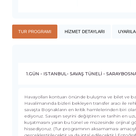
TUR PROGRAMI
HİZMET DETAYLARI
UYARILA
1.GÜN - ISTANBUL- SAVAŞ TÜNELİ - SARAYBOSN
Havayolları kontuarı önünde buluşma ve bilet ve ba
Havalimanında bizleri bekleyen transfer aracı ile rehb
savaşta Boşnakların en kritik hamlelerinden biri olan
ediyoruz. Savaşın seyrini değiştiren ve tarihin en uz
kuşatmasını yaran bu tünel ve müzesinde orijinal gör
hissediyoruz. (Tur programının aksamaması amacıyla,
gerçekleştirilecektir ya da iptal edilecektir.) Fotoğra