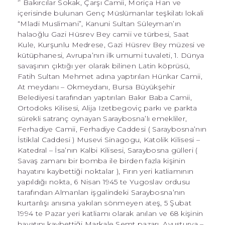
‘’ Bakırcılar Sokak, Çarşı Camii, Moriça Han ve
içerisinde bulunan Genç Müslümanlar teşkilatı lokali
“Mladi Muslimani”, Kanuni Sultan Süleyman’ın
halaoğlu Gazi Hüsrev Bey camii ve türbesi, Saat
Kule, Kurşunlu Medrese, Gazi Hüsrev Bey müzesi ve
kütüphanesi, Avrupa’nın ilk umumi tuvaleti, 1. Dünya
savaşının çıktığı yer olarak bilinen Latin köprüsü,
Fatih Sultan Mehmet adına yaptırılan Hünkar Camii,
At meydanı – Okmeydanı, Bursa Büyükşehir
Belediyesi tarafından yaptırılan Bakır Baba Camii,
Ortodoks Kilisesi, Alija Izetbegoviç parkı ve parkta
sürekli satranç oynayan Saraybosna’lı emekliler,
Ferhadiye Camii, Ferhadiye Caddesi ( Saraybosna’nın
İstiklal Caddesi ) Musevi Sinagogu, Katolik Kilisesi –
Katedral – İsa’nın Kalbi Kilisesi, Saraybosna gülleri (
Savaş zamanı bir bomba ile birden fazla kişinin
hayatını kaybettiği noktalar ), Fırın yeri katliamının
yapıldığı nokta, 6 Nisan 1945 te Yugoslav ordusu
tarafından Almanlan işgalindeki Saraybosna’nın
kurtarılışı anısına yakılan sönmeyen ateş, 5 Şubat
1994 te Pazar yeri katliamı olarak anılan ve 68 kişinin
hayatını kaybettiği Markale Semt pazarı, Avusturya –