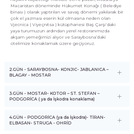
Macaristan döneminde Hükumet Konağı ( Belediye
binası ) olarak yaptırılan ve savaş dönemi yakılarak bir
çok el yazması eserin kül olmasına neden olan
Vjecnica ( Viyeçnitsa ) kütüphanesi Baş Çarşı’daki
yaya turumuzun ardından yerel restoranımızda
akşam yemeğimizi alıyor ve Saraybosna’daki
otelimize konaklamak üzere geçiyoruz.
2.GÜN - SARAYBOSNA- KONJIC- JABLANICA –
BLAGAY - MOSTAR
3.GÜN - MOSTAR- KOTOR – ST. STEFAN –
PODGORİCA ( ya da İşkodra konaklama)
4.GÜN - PODGORİCA (ya da İşkodra)- TİRAN-
ELBASAN- STRUGA - OHRİD