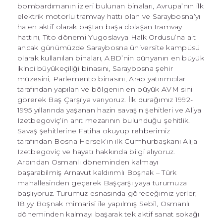
bombardımanın izleri bulunan binaları, Avrupa’nın ilk
elektrik motorlu tramvay hattı olan ve Saraybosna’yı
halen aktif olarak baştan başa dolaşan tramvay
hattını, Tito dönemi Yugoslavya Halk Ordusu’na ait
ancak günümüzde Saraybosna üniversite kampüsü
olarak kullanılan binaları, ABD’nin dünyanın en büyük
ikinci büyükeçiliği binasını, Saraybosna şehir
müzesini, Parlemento binasını, Arap yatırımcılar
tarafından yapılan ve bölgenin en büyük AVM sini
görerek Baş Çarşı’ya varıyoruz. İlk durağımız 1992-
1995 yıllarında yaşanan hazin savaşın şehitleri ve Aliya
Izetbegoviç’in anıt mezarının bulunduğu şehitlik.
Savaş şehitlerine Fatiha okuyup rehberimiz
tarafından Bosna Hersek’in ilk Cumhurbaşkanı Alija
Izetbegoviç ve hayatı hakkında bilgi alıyoruz.
Ardından Osmanlı döneminden kalmayı
başarabilmiş Arnavut kaldırımlı Boşnak – Türk
mahallesinden geçerek Başçarşı yaya turumuza
başlıyoruz. Turumuz esnasında göreceğimiz yerler;
18.yy Boşnak mimarisi ile yapılmış Sebil, Osmanlı
döneminden kalmayı başarak tek aktif sanat sokağı