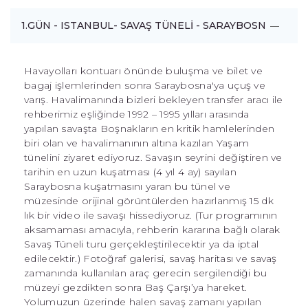
1.GÜN - ISTANBUL- SAVAŞ TÜNELİ - SARAYBOSNA
Havayolları kontuarı önünde buluşma ve bilet ve
bagaj işlemlerinden sonra Saraybosna'ya uçuş ve
varış. Havalimanında bizleri bekleyen transfer aracı ile
rehberimiz eşliğinde 1992 – 1995 yılları arasında
yapılan savaşta Boşnakların en kritik hamlelerinden
biri olan ve havalimanının altına kazılan Yaşam
tünelini ziyaret ediyoruz. Savaşın seyrini değiştiren ve
tarihin en uzun kuşatması (4 yıl 4 ay) sayılan
Saraybosna kuşatmasını yaran bu tünel ve
müzesinde orijinal görüntülerden hazırlanmış 15 dk
lık bir video ile savaşı hissediyoruz. (Tur programının
aksamaması amacıyla, rehberin kararına bağlı olarak
Savaş Tüneli turu gerçekleştirilecektir ya da iptal
edilecektir.) Fotoğraf galerisi, savaş haritası ve savaş
zamanında kullanılan araç gerecin sergilendiği bu
müzeyi gezdikten sonra Baş Çarşı’ya hareket.
Yolumuzun üzerinde halen savaş zamanı yapılan