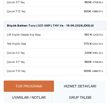
Çocuk 3-7 Yaş
850€
47108.96 ₺
Çocuk 7-12 Yaş
900€
49880.07 ₺
Büyük Balkan Turu ( SJJ-SKP ) THY ile - 19.09.2026
(DOLU)
Çift Kişilik Odada Kişi Başı
950 €
52651.19 ₺
Tek Kişilik Oda
1175 €
65121.20 ₺
Çocuk 0-2 Yaş
200€
11084.46 ₺
Çocuk 3-7 Yaş
850€
47108.96 ₺
Çocuk 7-12 Yaş
900€
49880.07 ₺
TUR PROGRAMI
HİZMET DETAYLARI
UYARILAR / NOTLAR
GRUP TALEBİ