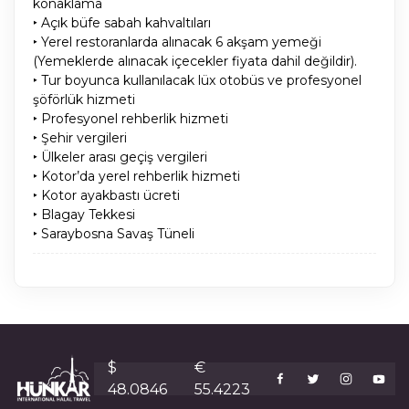
konaklama
‣ Açık büfe sabah kahvaltıları
‣ Yerel restoranlarda alınacak 6 akşam yemeği
(Yemeklerde alınacak içecekler fiyata dahil değildir).
‣ Tur boyunca kullanılacak lüx otobüs ve profesyonel
şöförlük hizmeti
‣ Profesyonel rehberlik hizmeti
‣ Şehir vergileri
‣ Ülkeler arası geçiş vergileri
‣ Kotor’da yerel rehberlik hizmeti
‣ Kotor ayakbastı ücreti
‣ Blagay Tekkesi
‣ Saraybosna Savaş Tüneli
$
€
48.0846
55.4223