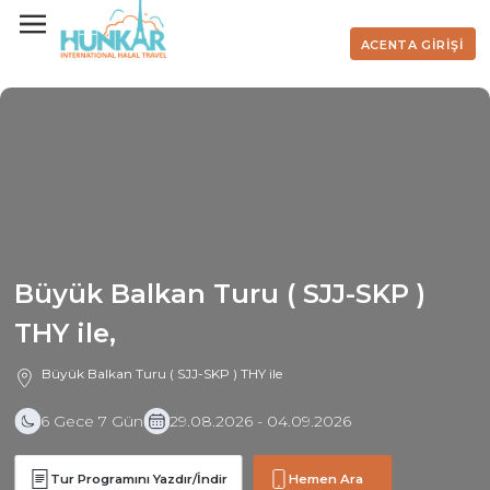
ACENTA GİRİŞİ
Büyük Balkan Turu ( SJJ-SKP )
THY ile,
Büyük Balkan Turu ( SJJ-SKP ) THY ile
6 Gece 7 Gün
29.08.2026 - 04.09.2026
Tur Programını Yazdır/İndir
Hemen Ara