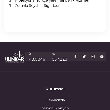
 Profesyonel Türkçe yerel Rehberlik Hizmeti
 Zorunlu Seyahat Sigortası
$
€
48.0846
55.4223
Kurumsal
Hakkımızda
Misyon & Vizyon