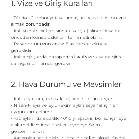
1. Vize ve Giriş Kuralları
• Türkiye Cumhuriyeti vatandaşları Irak’a giriş için
vize
almak zorundadır
.
• Irak vizesi sınır kapısından (varışta) alınabilir ya da
önceden konsolosluktan temin edilebilir.
• Pasaportunuzun en az 6 ay geçerli olması
gereklidir.
• Irak’a girişlerde pasaportta
İsrail vizesi
ya da giriş
damgası olmaması gerekir.
2. Hava Durumu ve Mevsimler
• Irak’ta yazlar
çok sıcak
, kışlar ise
ılıman
geçer.
• Nisan-Mayıs ve Eylül-Ekim ayları seyahat için en
uygun zamanlardır.
• Yaz aylarında sıcaklık 40°C’yi aşabilir; bol su içmeye,
açık renkli ve ince giysiler giymeye özen
gösterilmelidir.
• Akşamları serin olabilir; ince bir ceket almak faydalı