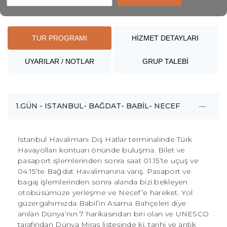
TUR PROGRAMI
HİZMET DETAYLARI
UYARILAR / NOTLAR
GRUP TALEBİ
1.GÜN - ISTANBUL- BAĞDAT- BABİL- NECEF
İstanbul Havalimanı Dış Hatlar terminalinde Türk
Havayolları kontuarı önünde buluşma. Bilet ve
pasaport işlemlerinden sonra saat 01.15’te uçuş ve
04:15’te Bağdat Havalimanına varış. Pasaport ve
bagaj işlemlerinden sonra alanda bizi bekleyen
otobüsümüze yerleşme ve Necef’e hareket. Yol
güzergahımızda Babil’in Asama Bahçeleri diye
anılan Dünya’nın 7 harikasından biri olan ve UNESCO
tarafından Dünya Miras listesinde ki, tarihi ve antik