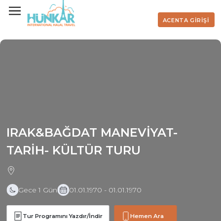
ACENTA GİRİŞİ
IRAK&BAĞDAT MANEVİYAT-
TARİH- KÜLTÜR TURU
Gece 1 Gün
01.01.1970 - 01.01.1970
Tur Programını Yazdır/İndir
Hemen Ara