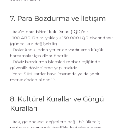
7. Para Bozdurma ve İletişim
• Irak’ın para birimi
Irak Dinarı (IQD)
’dır.
• 100 ABD Doları yaklaşık 130.000 IQD civarındadır
(güncel kur değişebilir).
• Dolar kabul eden yerler de vardır ama küçük
harcamalar için dinar önerilir.
• Döviz bozdurma işlemleri rehber eşliğinde
güvenilir dövizcilerde yapılmalıdır.
• Yerel SIM kartlar havalimanında ya da şehir
merkezinden alınabilir.
8. Kültürel Kurallar ve Görgü
Kuralları
• Irak, geleneksel değerlere bağlı bir ülkedir;
mütevazı giyinmek
, özellikle kadınların başını