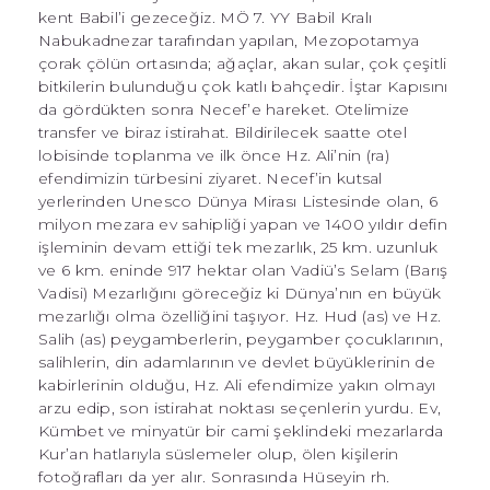
kent Babil’i gezeceğiz. MÖ 7. YY Babil Kralı
Nabukadnezar tarafından yapılan, Mezopotamya
çorak çölün ortasında; ağaçlar, akan sular, çok çeşitli
bitkilerin bulunduğu çok katlı bahçedir. İştar Kapısını
da gördükten sonra Necef’e hareket. Otelimize
transfer ve biraz istirahat. Bildirilecek saatte otel
lobisinde toplanma ve ilk önce Hz. Ali’nin (ra)
efendimizin türbesini ziyaret. Necef’in kutsal
yerlerinden Unesco Dünya Mirası Listesinde olan, 6
milyon mezara ev sahipliği yapan ve 1400 yıldır defin
işleminin devam ettiği tek mezarlık, 25 km. uzunluk
ve 6 km. eninde 917 hektar olan Vadiü’s Selam (Barış
Vadisi) Mezarlığını göreceğiz ki Dünya’nın en büyük
mezarlığı olma özelliğini taşıyor. Hz. Hud (as) ve Hz.
Salih (as) peygamberlerin, peygamber çocuklarının,
salihlerin, din adamlarının ve devlet büyüklerinin de
kabirlerinin olduğu, Hz. Ali efendimize yakın olmayı
arzu edip, son istirahat noktası seçenlerin yurdu. Ev,
Kümbet ve minyatür bir cami şeklindeki mezarlarda
Kur’an hatlarıyla süslemeler olup, ölen kişilerin
fotoğrafları da yer alır. Sonrasında Hüseyin rh.