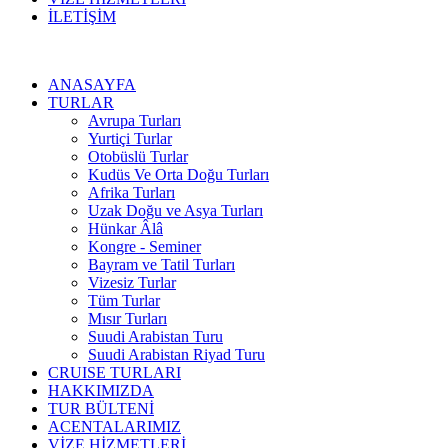
İLETİŞİM
ANASAYFA
TURLAR
Avrupa Turları
Yurtiçi Turlar
Otobüslü Turlar
Kudüs Ve Orta Doğu Turları
Afrika Turları
Uzak Doğu ve Asya Turları
Hünkar Âlâ
Kongre - Seminer
Bayram ve Tatil Turları
Vizesiz Turlar
Tüm Turlar
Mısır Turları
Suudi Arabistan Turu
Suudi Arabistan Riyad Turu
CRUISE TURLARI
HAKKIMIZDA
TUR BÜLTENİ
ACENTALARIMIZ
VİZE HİZMETLERİ