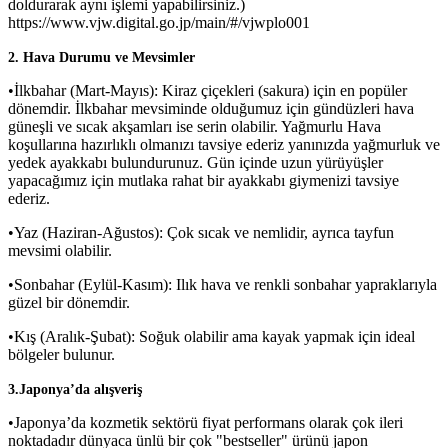
doldurarak aynı işlemi yapabilirsiniz.)
https://www.vjw.digital.go.jp/main/#/vjwplo001
2. Hava Durumu ve Mevsimler
•İlkbahar (Mart-Mayıs): Kiraz çiçekleri (sakura) için en popüler
dönemdir. İlkbahar mevsiminde olduğumuz için gündüzleri hava
güneşli ve sıcak akşamları ise serin olabilir. Yağmurlu Hava
koşullarına hazırlıklı olmanızı tavsiye ederiz yanınızda yağmurluk ve
yedek ayakkabı bulundurunuz. Gün içinde uzun yürüyüşler
yapacağımız için mutlaka rahat bir ayakkabı giymenizi tavsiye
ederiz.
•Yaz (Haziran-Ağustos): Çok sıcak ve nemlidir, ayrıca tayfun
mevsimi olabilir.
•Sonbahar (Eylül-Kasım): Ilık hava ve renkli sonbahar yapraklarıyla
güzel bir dönemdir.
•Kış (Aralık-Şubat): Soğuk olabilir ama kayak yapmak için ideal
bölgeler bulunur.
3.Japonya’da alışveriş
•Japonya’da kozmetik sektörü fiyat performans olarak çok ileri
noktadadır dünyaca ünlü bir çok "bestseller" ürünü japon