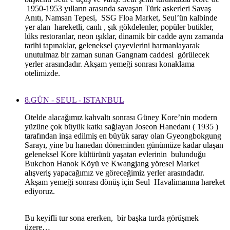
1950-1953 yılların arasında savaşan Türk askerleri Savaş
Anıtı, Namsan Tepesi, SSG Floa Market, Seul’ün kalbinde
yer alan hareketli, canlı , şık gökdelenler, popüler butikler,
lüks restoranlar, neon ışıklar, dinamik bir cadde aynı zamanda
tarihi tapınaklar, geleneksel çayevlerini harmanlayarak
unutulmaz bir zaman sunan Gangnam caddesi görülecek
yerler arasındadır. Akşam yemeği sonrası konaklama
otelimizde.
8.GÜN - SEUL - ISTANBUL
Otelde alacağımız kahvaltı sonrası Güney Kore’nin modern
yüzüne çok büyük katkı sağlayan Joseon Hanedanı ( 1935 )
tarafından inşa edilmiş en büyük saray olan Gyeongbokgung
Sarayı, yine bu hanedan döneminden günümüze kadar ulaşan
geleneksel Kore kültürünü yaşatan evlerinin bulunduğu
Bukchon Hanok Köyü ve Kwangjang yöresel Market
alışveriş yapacağımız ve göreceğimiz yerler arasındadır.
Akşam yemeği sonrası dönüş için Seul Havalimanına hareket
ediyoruz.
Bu keyifli tur sona ererken, bir başka turda görüşmek
üzere…