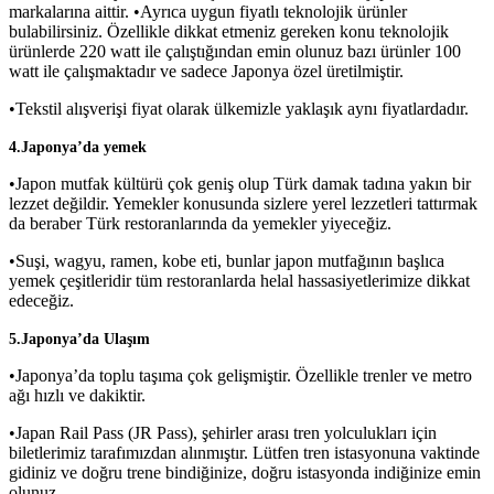
markalarına aittir. •Ayrıca uygun fiyatlı teknolojik ürünler
bulabilirsiniz. Özellikle dikkat etmeniz gereken konu teknolojik
ürünlerde 220 watt ile çalıştığından emin olunuz bazı ürünler 100
watt ile çalışmaktadır ve sadece Japonya özel üretilmiştir.
•Tekstil alışverişi fiyat olarak ülkemizle yaklaşık aynı fiyatlardadır.
4.Japonya’da yemek
•Japon mutfak kültürü çok geniş olup Türk damak tadına yakın bir
lezzet değildir. Yemekler konusunda sizlere yerel lezzetleri tattırmak
da beraber Türk restoranlarında da yemekler yiyeceğiz.
•Suşi, wagyu, ramen, kobe eti, bunlar japon mutfağının başlıca
yemek çeşitleridir tüm restoranlarda helal hassasiyetlerimize dikkat
edeceğiz.
5.Japonya’da Ulaşım
•Japonya’da toplu taşıma çok gelişmiştir. Özellikle trenler ve metro
ağı hızlı ve dakiktir.
•Japan Rail Pass (JR Pass), şehirler arası tren yolculukları için
biletlerimiz tarafımızdan alınmıştır. Lütfen tren istasyonuna vaktinde
gidiniz ve doğru trene bindiğinize, doğru istasyonda indiğinize emin
olunuz.