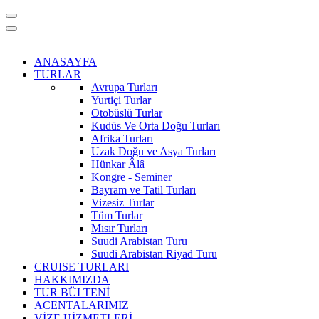
ANASAYFA
TURLAR
Avrupa Turları
Yurtiçi Turlar
Otobüslü Turlar
Kudüs Ve Orta Doğu Turları
Afrika Turları
Uzak Doğu ve Asya Turları
Hünkar Âlâ
Kongre - Seminer
Bayram ve Tatil Turları
Vizesiz Turlar
Tüm Turlar
Mısır Turları
Suudi Arabistan Turu
Suudi Arabistan Riyad Turu
CRUISE TURLARI
HAKKIMIZDA
TUR BÜLTENİ
ACENTALARIMIZ
VİZE HİZMETLERİ