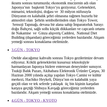
ikramı sonrası turumuzda; ekonomik mucizenin adı olan
Japonya’nın başkenti Tokyo’yu geziyoruz. Gelenekleri,
mimarisi, teknolojisi, doğası ve 30 milyon nüfusuyla
Dünyanın en kalabalık şehri olmasına rağmen huzurlu bir
atmosferi olan Şehrin sembollerinden olan Tokyo Tower,
Sensoji Tapınağı, devasa bir alana sahip İmparatorluk Sarayı
doğu Bahçesi, sağlı sollu küçük dükkanları ve capcanlı ortamı
ile Nakamise ve Ginza alışveriş Caddesi, National Diet
Building (dışarıdan) göreceğimiz yerlerden bazılarıdır. Akşam
yemeği sonrası konaklama otelimizde.
3.GÜN - TOKYO
Otelde alacağımız kahvaltı sonrası Tokyo gezilerimize devam
ediyoruz. Köklü geleneklerini kusursuz teknolojiyle
harmanlayan Japonya bizlere enteresan deneyimler sunuyor.
Tsukiji Balık Pazarı, Akihabara Elektronik Ürünler Çarşısı, 30
Haziran 2000 yılında açılışı yapılan Tokyo Camisi ve kültür
merkezi, Hachiko Heykeli, Dünya’nın en kalabalık yaya
geçidi olan ve tek seferde yaklaşık üç bin kişinin karşıdan
karşıya geçtiği Shibuya Kavşağı göreceğimiz yerlerden
bazılarıdır. Akşam yemeği sonrası konaklama otelimizde.
4.GÜN - TOKYO - KYOTO