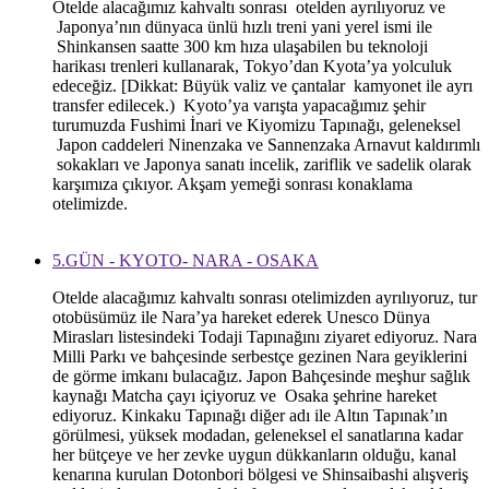
Otelde alacağımız kahvaltı sonrası otelden ayrılıyoruz ve
Japonya’nın dünyaca ünlü hızlı treni yani yerel ismi ile
Shinkansen saatte 300 km hıza ulaşabilen bu teknoloji
harikası trenleri kullanarak, Tokyo’dan Kyota’ya yolculuk
edeceğiz. [Dikkat: Büyük valiz ve çantalar kamyonet ile ayrı
transfer edilecek.) Kyoto’ya varışta yapacağımız şehir
turumuzda Fushimi İnari ve Kiyomizu Tapınağı, geleneksel
Japon caddeleri Ninenzaka ve Sannenzaka Arnavut kaldırımlı
sokakları ve Japonya sanatı incelik, zariflik ve sadelik olarak
karşımıza çıkıyor. Akşam yemeği sonrası konaklama
otelimizde.
5.GÜN - KYOTO- NARA - OSAKA
Otelde alacağımız kahvaltı sonrası otelimizden ayrılıyoruz, tur
otobüsümüz ile Nara’ya hareket ederek Unesco Dünya
Mirasları listesindeki Todaji Tapınağını ziyaret ediyoruz. Nara
Milli Parkı ve bahçesinde serbestçe gezinen Nara geyiklerini
de görme imkanı bulacağız. Japon Bahçesinde meşhur sağlık
kaynağı Matcha çayı içiyoruz ve Osaka şehrine hareket
ediyoruz. Kinkaku Tapınağı diğer adı ile Altın Tapınak’ın
görülmesi, yüksek modadan, geleneksel el sanatlarına kadar
her bütçeye ve her zevke uygun dükkanların olduğu, kanal
kenarına kurulan Dotonbori bölgesi ve Shinsaibashi alışveriş