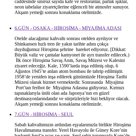
caddesinde sınırsız sayıda kafe ve restoranlar, parlak ışıklar,
neon tabelalar ziyaretçilerine eğlenceli bir atmosfer sunuyor.
Akşam yemeği sonrası konaklama otelimizde.
6.GÜN - OSAKA - HİROŞİMA - MİYAJİMA ADASI
Otelde alacağımız kahvaltı sonrası otelden ayrılıyor ve
Shinkansen hızlı tren ile yakın tarihte adını çokça
duyduğumuz Hiroşima şehrine hareket ediyoruz. [Dikkat:
Büyük valiz ve çantalar kamyonet ile ayrı transfer edilecek.)
İlk önce Hiroşima Savaş Anıtı, Savaş Müzesi ve Kalesini
ziyaret edeceğiz. Kale, 1590’larda inşa edilmiş olup, 6
Ağustos 1945’te atılan atom bombası ile tahrip edilmiştir.
1958’de yeniden inşa edilerek günümüzde Hiroşima Tarihi
Müzesi olarak hizmet vermektedir. Sonrasında Miyajima
Port’tan feribot ile Miyajima Adasına gidiyoruz. Kırmızı
tapınaklarıyla ünlü olan ada Japonya’nın en güzel
destinasyonlarındandır ve sürprizleriyle bizi bekliyor olacak.
Akşam yemeği sonrası konaklama otelimizde.
7.GÜN - HİROŞİMA - SEUL
Sabah kahvaltımızın ardından eşyalarımızla birlikte Hiroşima
Havalimanına transfer. Yerel Havayolu ile Güney Kore’nin
başkenti Seul’e uçuş ve varış. Seul şehir turumuzda Kore’de