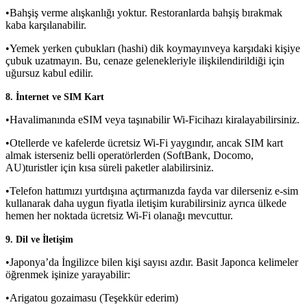
•Bahşiş verme alışkanlığı yoktur. Restoranlarda bahşiş bırakmak
kaba karşılanabilir.
•Yemek yerken çubukları (hashi) dik koymayınveya karşıdaki kişiye
çubuk uzatmayın. Bu, cenaze gelenekleriyle ilişkilendirildiği için
uğursuz kabul edilir.
8. İnternet ve SIM Kart
•Havalimanında eSIM veya taşınabilir Wi-Ficihazı kiralayabilirsiniz.
•Otellerde ve kafelerde ücretsiz Wi-Fi yaygındır, ancak SIM kart
almak isterseniz belli operatörlerden (SoftBank, Docomo,
AU)turistler için kısa süreli paketler alabilirsiniz.
•Telefon hattımızı yurtdışına açtırmanızda fayda var dilerseniz e-sim
kullanarak daha uygun fiyatla iletişim kurabilirsiniz ayrıca ülkede
hemen her noktada ücretsiz Wi-Fi olanağı mevcuttur.
9. Dil ve İletişim
•Japonya’da İngilizce bilen kişi sayısı azdır. Basit Japonca kelimeler
öğrenmek işinize yarayabilir:
•Arigatou gozaimasu (Teşekkür ederim)