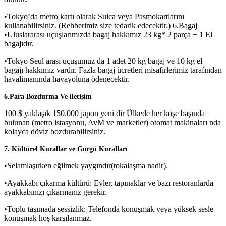
•Tokyo’da metro kartı olarak Suica veya Pasmokartlarını
kullanabilirsiniz. (Rehberimiz size tedarik edecektir.) 6.Bagaj
•Uluslararası uçuşlarımızda bagaj hakkımız 23 kg* 2 parça + 1 El
bagajıdır.
•Tokyo Seul arası uçuşumuz da 1 adet 20 kg bagaj ve 10 kg el
bagajı hakkımız vardır. Fazla bagaj ücretleri misafirlerimiz tarafından
havalimanında havayoluna ödenecektir.
6.Para Bozdurma Ve iletişim
100 $ yaklaşık 150.000 japon yeni dir Ülkede her köşe başında
bulunan (metro istasyonu, AvM ve marketler) otomat makinaları nda
kolayca döviz bozdurabilirsiniz.
7. Kültürel Kurallar ve Görgü Kuralları
•Selamlaşırken eğilmek yaygındır(tokalaşma nadir).
•Ayakkabı çıkarma kültürü: Evler, tapınaklar ve bazı restoranlarda
ayakkabınızı çıkarmanız gerekir.
•Toplu taşımada sessizlik: Telefonda konuşmak veya yüksek sesle
konuşmak hoş karşılanmaz.