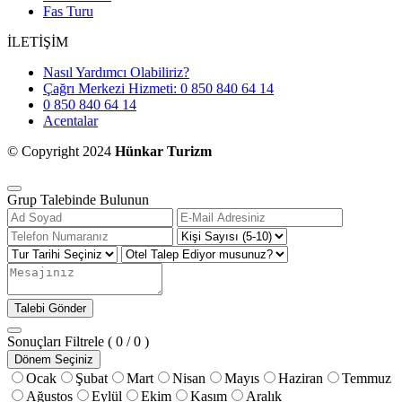
Fas Turu
İLETİŞİM
Nasıl Yardımcı Olabiliriz?
Çağrı Merkezi Hizmeti: 0 850 840 64 14
0 850 840 64 14
Acentalar
© Copyright 2024
Hünkar Turizm
Grup Talebinde Bulunun
Talebi Gönder
Sonuçları Filtrele
( 0 / 0 )
Dönem Seçiniz
Ocak
Şubat
Mart
Nisan
Mayıs
Haziran
Temmuz
Ağustos
Eylül
Ekim
Kasım
Aralık