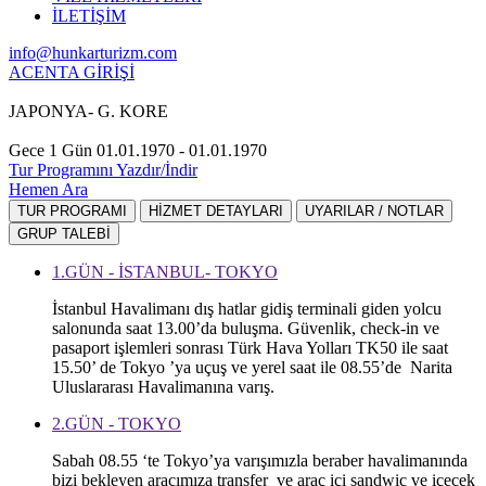
İLETİŞİM
info@hunkarturizm.com
ACENTA GİRİŞİ
JAPONYA- G. KORE
Gece 1 Gün
01.01.1970 - 01.01.1970
Tur Programını Yazdır/İndir
Hemen Ara
TUR PROGRAMI
HİZMET DETAYLARI
UYARILAR / NOTLAR
GRUP TALEBİ
1.GÜN - İSTANBUL- TOKYO
İstanbul Havalimanı dış hatlar gidiş terminali giden yolcu
salonunda saat 13.00’da buluşma. Güvenlik, check-in ve
pasaport işlemleri sonrası Türk Hava Yolları TK50 ile saat
15.50’ de Tokyo ’ya uçuş ve yerel saat ile 08.55’de Narita
Uluslararası Havalimanına varış.
2.GÜN - TOKYO
Sabah 08.55 ‘te Tokyo’ya varışımızla beraber havalimanında
bizi bekleyen aracımıza transfer ve araç içi sandwic ve içecek