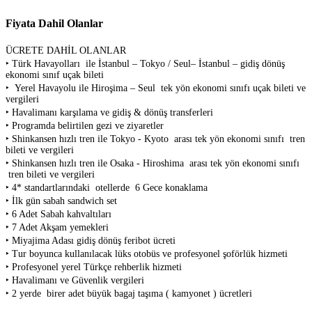
Fiyata Dahil Olanlar
ÜCRETE DAHİL OLANLAR
‣ Türk Havayolları ile İstanbul – Tokyo / Seul– İstanbul – gidiş dönüş
ekonomi sınıf uçak bileti
‣ Yerel Havayolu ile Hiroşima – Seul tek yön ekonomi sınıfı uçak bileti ve
vergileri
‣ Havalimanı karşılama ve gidiş & dönüş transferleri
‣ Programda belirtilen gezi ve ziyaretler
‣ Shinkansen hızlı tren ile Tokyo - Kyoto arası tek yön ekonomi sınıfı tren
bileti ve vergileri
‣ Shinkansen hızlı tren ile Osaka - Hiroshima arası tek yön ekonomi sınıfı
tren bileti ve vergileri
‣ 4* standartlarındaki otellerde 6 Gece konaklama
‣ İlk gün sabah sandwich set
‣ 6 Adet Sabah kahvaltıları
‣ 7 Adet Akşam yemekleri
‣ Miyajima Adası gidiş dönüş feribot ücreti
‣ Tur boyunca kullanılacak lüks otobüs ve profesyonel şoförlük hizmeti
‣ Profesyonel yerel Türkçe rehberlik hizmeti
‣ Havalimanı ve Güvenlik vergileri
‣ 2 yerde birer adet büyük bagaj taşıma ( kamyonet ) ücretleri