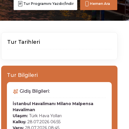
Tur Programını Yazdır/İndir
Hemen Ara
Tur Tarihleri
Tur Bilgileri
Gidiş Bilgileri:
İstanbul Havalimanı
Milano Malpensa
Havaliman
Ulaşım:
Türk Hava Yolları
Kalkış:
28.07.2026 06:55
Varış:
28.07.2026 08:45