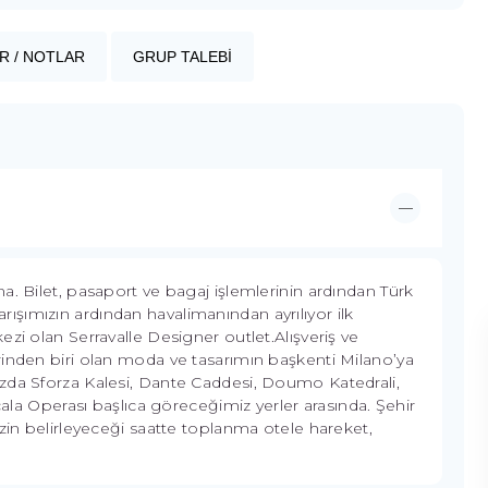
R / NOTLAR
GRUP TALEBİ
a. Bilet, pasaport ve bagaj işlemlerinin ardından Türk
 Varışımızın ardından havalimanından ayrılıyor ilk
zi olan Serravalle Designer outlet.Alışveriş ve
rinden biri olan moda ve tasarımın başkenti Milano’ya
zda Sforza Kalesi, Dante Caddesi, Doumo Katedrali,
cala Operası başlıca göreceğimiz yerler arasında. Şehir
izin belirleyeceği saatte toplanma otele hareket,