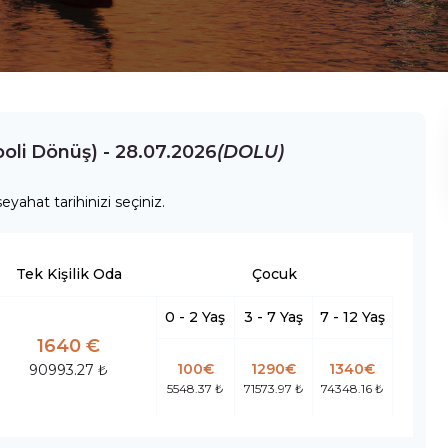
poli Dönüş) - 28.07.2026
(DOLU)
eyahat tarihinizi seçiniz.
Tek Kişilik Oda
Çocuk
0 - 2 Yaş
3 - 7 Yaş
7 - 12 Yaş
1640 €
100€
1290€
1340€
90993.27 ₺
5548.37 ₺
71573.97 ₺
74348.16 ₺