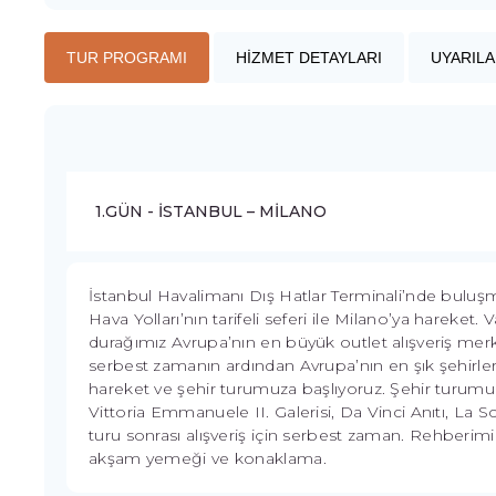
TUR PROGRAMI
HİZMET DETAYLARI
UYARILA
1.GÜN - İSTANBUL – MİLANO
İstanbul Havalimanı Dış Hatlar Terminali’nde buluşm
Hava Yolları’nın tarifeli seferi ile Milano’ya hareket.
durağımız Avrupa’nın en büyük outlet alışveriş merke
serbest zamanın ardından Avrupa’nın en şık şehirle
hareket ve şehir turumuza başlıyoruz. Şehir turumu
Vittoria Emmanuele II. Galerisi, Da Vinci Anıtı, La S
turu sonrası alışveriş için serbest zaman. Rehberim
akşam yemeği ve konaklama.