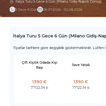
İtalya Turu 5 Gece 6 Gün (Milano Gidiş-Napoli Dönüş)
5 Gece 6 Gün
28.07.2026 - 02.08.2026
İtalya Turu 5 Gece 6 Gün (Milano Gidiş-Na
Fiyatlar tarihlere göre değişiklik göstermektedir. Lütfen s
Çift Kişilik Odada Kişi
İlave Yatak
Başı
1390 €
1390 €
77122.34 ₺
77122.34 ₺