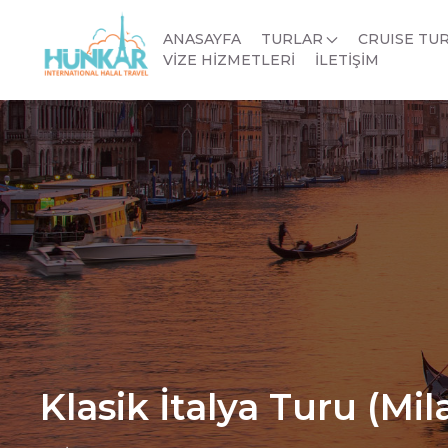
ANASAYFA
TURLAR
CRUISE TU
VİZE HİZMETLERİ
İLETİŞİM
Klasik İtalya Turu (Mi