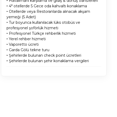
‣ Havalimanı karşılama ve gidiş & dönüş transferleri
‣ 4* otellerde 5 Gece oda kahvaltı konaklama
‣ Otellerde veya Restoranlarda alınacak akşam
yemeği (5 Adet)
‣ Tur boyunca kullanılacak lüks otobüs ve
profesyonel şoförlük hizmeti
‣ Profesyonel Türkçe rehberlik hizmeti
‣ Yerel rehber hizmeti
‣ Vaporetto ücreti
‣ Garda Gölü tekne turu
‣ Şehirlerde bulunan check point ücretleri
‣ Şehirlerde bulunan şehir konaklama vergileri