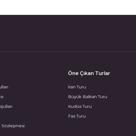
Öne Çıkan Turlar
lları
İran Turu
ası
Büyük Balkan Turu
şulları
Kudüs Turu
Fas Turu
ş Sözleşmesi