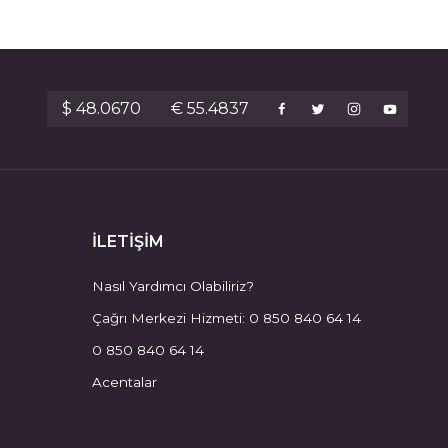
$ 48.0670
€ 55.4837
İLETİŞİM
Nasıl Yardımcı Olabiliriz?
Çağrı Merkezi Hizmeti: 0 850 840 64 14
0 850 840 64 14
Acentalar