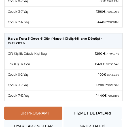
Çocuk 0-2 Yaş
100€
5542.23 ₺
Çocuk 3-7 Yaş
1390€
77037.00 ₺
Çocuk 7-12 Yaş
1440€
79808.11 ₺
İtalya Turu 5 Gece 6 Gün (Napoli Gidiş-Milano Dönüş) -
15.11.2026
Çift Kişilik Odada Kişi Başı
1290 €
71494.77 ₺
Tek Kişilik Oda
1540 €
85350.34 ₺
Çocuk 0-2 Yaş
100€
5542.23 ₺
Çocuk 3-7 Yaş
1390€
77037.00 ₺
Çocuk 7-12 Yaş
1440€
79808.11 ₺
TUR PROGRAMI
HİZMET DETAYLARI
UYARILAR / NOTLAR
GRUP TALEBİ