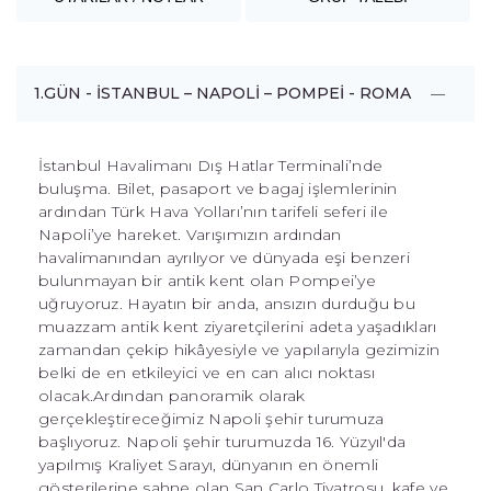
1.GÜN - İSTANBUL – NAPOLİ – POMPEİ - ROMA
İstanbul Havalimanı Dış Hatlar Terminali’nde
buluşma. Bilet, pasaport ve bagaj işlemlerinin
ardından Türk Hava Yolları’nın tarifeli seferi ile
Napoli’ye hareket. Varışımızın ardından
havalimanından ayrılıyor ve dünyada eşi benzeri
bulunmayan bir antik kent olan Pompei’ye
uğruyoruz. Hayatın bir anda, ansızın durduğu bu
muazzam antik kent ziyaretçilerini adeta yaşadıkları
zamandan çekip hikâyesiyle ve yapılarıyla gezimizin
belki de en etkileyici ve en can alıcı noktası
olacak.Ardından panoramik olarak
gerçekleştireceğimiz Napoli şehir turumuza
başlıyoruz. Napoli şehir turumuzda 16. Yüzyıl'da
yapılmış Kraliyet Sarayı, dünyanın en önemli
gösterilerine sahne olan San Carlo Tiyatrosu, kafe ve