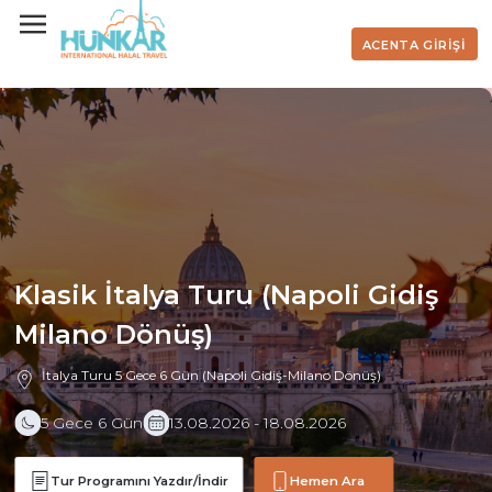
ACENTA GİRİŞİ
Klasik İtalya Turu (Napoli Gidiş
Milano Dönüş)
İtalya Turu 5 Gece 6 Gün (Napoli Gidiş-Milano Dönüş)
5 Gece 6 Gün
13.08.2026 - 18.08.2026
Tur Programını Yazdır/İndir
Hemen Ara