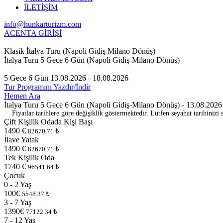
İLETİŞİM
info@hunkarturizm.com
ACENTA GİRİŞİ
Klasik İtalya Turu (Napoli Gidiş Milano Dönüş)
İtalya Turu 5 Gece 6 Gün (Napoli Gidiş-Milano Dönüş)
5 Gece 6 Gün
13.08.2026 - 18.08.2026
Tur Programını Yazdır/İndir
Hemen Ara
İtalya Turu 5 Gece 6 Gün (Napoli Gidiş-Milano Dönüş) - 13.08.202
Fiyatlar tarihlere göre değişiklik göstermektedir. Lütfen seyahat tarihinizi s
Çift Kişilik Odada Kişi Başı
1490 €
82670.71 ₺
İlave Yatak
1490 €
82670.71 ₺
Tek Kişilik Oda
1740 €
96541.64 ₺
Çocuk
0 - 2 Yaş
100€
5548.37 ₺
3 - 7 Yaş
1390€
77122.34 ₺
7 - 12 Yaş