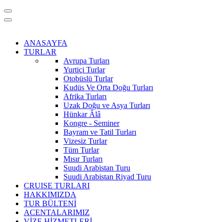
ANASAYFA
TURLAR
Avrupa Turları
Yurtiçi Turlar
Otobüslü Turlar
Kudüs Ve Orta Doğu Turları
Afrika Turları
Uzak Doğu ve Asya Turları
Hünkar Âlâ
Kongre - Seminer
Bayram ve Tatil Turları
Vizesiz Turlar
Tüm Turlar
Mısır Turları
Suudi Arabistan Turu
Suudi Arabistan Riyad Turu
CRUISE TURLARI
HAKKIMIZDA
TUR BÜLTENİ
ACENTALARIMIZ
VİZE HİZMETLERİ