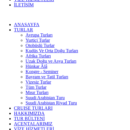
İLETİŞİM
ANASAYFA
TURLAR
Avrupa Turları
Yurtiçi Turlar
Otobüslü Turlar
Kudüs Ve Orta Doğu Turları
Afrika Turları
Uzak Doğu ve Asya Turları
Hünkar Âlâ
Kongre - Seminer
Bayram ve Tatil Turları
Vizesiz Turlar
Tüm Turlar
Mısır Turları
Suudi Arabistan Turu
Suudi Arabistan Riyad Turu
CRUISE TURLARI
HAKKIMIZDA
TUR BÜLTENİ
ACENTALARIMIZ
VİZE HİZMETLERİ