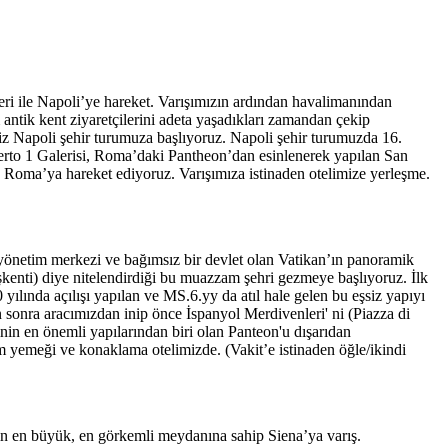
feri ile Napoli’ye hareket. Varışımızın ardından havalimanından
ntik kent ziyaretçilerini adeta yaşadıkları zamandan çekip
miz Napoli şehir turumuza başlıyoruz. Napoli şehir turumuzda 16.
berto 1 Galerisi, Roma’daki Pantheon’dan esinlenerek yapılan San
 Roma’ya hareket ediyoruz. Varışımıza istinaden otelimize yerleşme.
yönetim merkezi ve bağımsız bir devlet olan Vatikan’ın panoramik
enti) diye nitelendirdiği bu muazzam şehri gezmeye başlıyoruz. İlk
lında açılışı yapılan ve MS.6.yy da atıl hale gelen bu eşsiz yapıyı
sonra aracımızdan inip önce İspanyol Merdivenleri' ni (Piazza di
in en önemli yapılarından biri olan Panteon'u dışarıdan
 yemeği ve konaklama otelimizde. (Vakit’e istinaden öğle/ikindi
inin en büyük, en görkemli meydanına sahip Siena’ya varış.