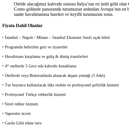
Otelde alacağımız kahvaltı sonrası İtalya’nın en ünlü gölü ola
Como gölünde panoramik turumuzun ardından Avrupa’nın en büyük
saatte havalimanına hareket ve keyifli turumuzun sonu.
Fiyata Dahil Olanlar
‣ İstanbul – Napoli / Milano – İstanbul Ekonomi Sınıfı uçak bileti
‣ Programda belirtilen gezi ve ziyaretler
‣ Havalimanı karşılama ve gidiş & dönüş transferleri
‣ 4* otellerde 5 Gece oda kahvaltı konaklama
‣ Otellerde veya Restoranlarda alınacak akşam yemeği (5 Adet)
‣ Tur boyunca kullanılacak lüks otobüs ve profesyonel şoförlük hizmeti
‣ Profesyonel Türkçe rehberlik hizmeti
‣ Yerel rehber hizmeti
‣ Vaporetto ücreti
‣ Garda Gölü tekne turu