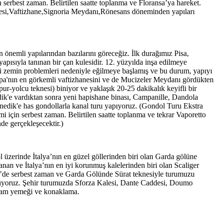
serbest zaman. Belirtilen saatte toplanma ve Floransa’ya hareket.
Kulesi,Vaftizhane,Signoria Meydanı,Rönesans döneminden yapıları
.
 önemli yapılarından bazılarını göreceğiz. İlk durağımız Pisa,
pısıyla tanınan bir çan kulesidir. 12. yüzyılda inşa edilmeye
ki zemin problemleri nedeniyle eğilmeye başlamış ve bu durum, yapıyı
vrupa'nın en görkemli vaftizhanesini ve de Mucizeler Meydanı gördükten
r-yolcu teknesi) biniyor ve yaklaşık 20-25 dakikalık keyifli bir
nedik'e vardıktan sonra yeni hapishane binası, Campanille, Dandola
nedik'e has gondollarla kanal turu yapıyoruz. (Gondol Turu Ekstra
mi için serbest zaman. Belirtilen saatte toplanma ve tekrar Vaporetto
e gerçekleşecektir.)
 üzerinde İtalya’nın en güzel göllerinden biri olan Garda gölüne
nan ve İtalya’nın en iyi korunmuş kalelerinden biri olan Scaliger
ione’de serbest zaman ve Garda Gölünde Sürat teknesiyle turumuzu
şlıyoruz. Şehir turumuzda Sforza Kalesi, Dante Caddesi, Doumo
akşam yemeği ve konaklama.