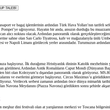
UP TALEBİ
saport ve bagaj işlemlerinin ardından Türk Hava Yolları’nın tarifeli se
n Pompei’ye uğruyoruz. Hayatın bir anda, ansızın durduğu bu muazzam a
en can alıcı noktası olacak.Ardından panoramik olarak gerçekleştireceği
ilerine sahne olan San Carlo Tiyatrosu, kafe ve mağazalarıyla ünlü Um
esi ve Napoli Limanı görülecek yerler arasındadır. Turumuzun ardından
uza başlıyoruz. İlk durağımız Hristiyanlık dininin Katolik mezhebinin 
rıdan görülmesi.Ardından Antik Romalıların Caput Mondi (Dünyanın Başk
en biri olan Kolezyum’u dışarıdan panoramik olarak görüyoruz. MS.80 yı
alarını ve eserlerini görmeye başlıyoruz. Circus Maximus’u görüdükten 
iyoruz. Verilecek serbest zamanın ardından önce dünya mimarlık tarihin
i olan Navona Meydanını (Piazza Navona) gördükten sonra şehirde akşam
I
en meşhur dini festivali olan at yarışlarının merkezi ve Toscana bölges