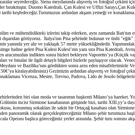
lar seyredeceğiz. Siena meydanında alışveriş ve fotoğraf çekimi için 
 izler bırakmıştır. Duomo Katedrali, Çan Kulesi ve Uffizi Sarayı,Çan 
ki tarihi keşfedeceğiz.Turumuzun ardından akşam yemeği ve konaklama
lim ve mühendislikteki izlerini takip ederken, aynı zamanda Batı'nın en
ışarıdan görüyoruz. İtalya'nın Pisa şehrinde bulunan ve ünlü "eğik" ya
'nin yanında yer alır ve yaklaşık 57 metre yüksekliğindedir. Yapımında
 simge haline gelen Pisa Kulesi Kulesi’nin yanı sıra Pisa Katedrali, A
n aracımızdan indikten sonra bizleri bekleyen Vaporetto’ya (Küçük vapu
ı ve binalar ile ilgili detaylı bilgileri bizlerle paylaşıyor olacak. Ve
Meydanı ve Bazilika’sını gördükten sonra arzu eden misafirlerimizle Ve
150€’ya kiralayabilirsiniz) Gezimizin ardından alışveriş ve fotoğraf çeki
aklaması Vicenza, Mestre, Treviso, Padova, Lido de Jesolo bölgelerind
hirlerinden biri olan moda ve tasarımın başkenti Milano’ya hareket. Yol
ünün incisi Sirmione kasabasının girişinde bizi, tarihi XIII.yy’a daya
hi dokusu, korunmuş sokakları ile sakin bir Ortaçağ kasabası olan Sirm
naden panoramik olarak gerçekleştireceğimiz Milano şehir turumuza ba
 Scala Operası başlıca göreceğimiz yerler arasında. Şehir turu sonrası 