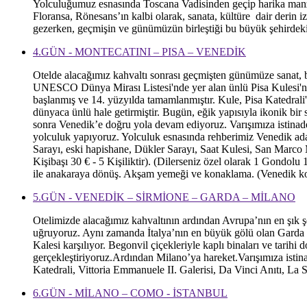
Yolculuğumuz esnasında Toscana Vadisinden geçip harika manzara
Floransa, Rönesans’ın kalbi olarak, sanata, kültüre dair derin
gezerken, geçmişin ve günümüzün birleştiği bu büyük şehirde
4.GÜN - MONTECATINI – PISA – VENEDİK
Otelde alacağımız kahvaltı sonrası geçmişten günümüze sanat, bi
UNESCO Dünya Mirası Listesi'nde yer alan ünlü Pisa Kulesi'ni d
başlanmış ve 14. yüzyılda tamamlanmıştır. Kule, Pisa Katedrali
dünyaca ünlü hale getirmiştir. Bugün, eğik yapısıyla ikonik bir
sonra Venedik’e doğru yola devam ediyoruz. Varışımıza istinade
yolculuk yapıyoruz. Yolculuk esnasında rehberimiz Venedik adalar
Sarayı, eski hapishane, Dükler Sarayı, Saat Kulesi, San Marco 
Kişibaşı 30 € - 5 Kişiliktir). (Dilerseniz özel olarak 1 Gondolu 
ile anakaraya dönüş. Akşam yemeği ve konaklama. (Venedik kon
5.GÜN - VENEDİK – SİRMİONE – GARDA – MİLANO
Otelimizde alacağımız kahvaltının ardından Avrupa’nın en şık şe
uğruyoruz. Aynı zamanda İtalya’nın en büyük gölü olan Garda Göl
Kalesi karşılıyor. Begonvil çiçekleriyle kaplı binaları ve tari
gerçekleştiriyoruz.Ardından Milano’ya hareket.Varışımıza isti
Katedrali, Vittoria Emmanuele II. Galerisi, Da Vinci Anıtı, La
6.GÜN - MİLANO – COMO - İSTANBUL