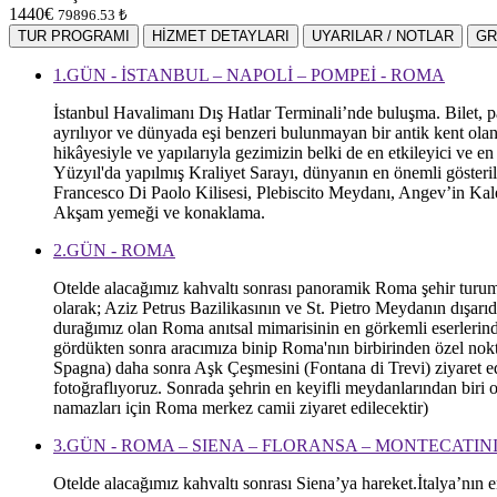
1440€
79896.53 ₺
TUR PROGRAMI
HİZMET DETAYLARI
UYARILAR / NOTLAR
GR
1.GÜN - İSTANBUL – NAPOLİ – POMPEİ - ROMA
İstanbul Havalimanı Dış Hatlar Terminali’nde buluşma. Bilet, pa
ayrılıyor ve dünyada eşi benzeri bulunmayan bir antik kent ola
hikâyesiyle ve yapılarıyla gezimizin belki de en etkileyici ve 
Yüzyıl'da yapılmış Kraliyet Sarayı, dünyanın en önemli göster
Francesco Di Paolo Kilisesi, Plebiscito Meydanı, Angev’in Kal
Akşam yemeği ve konaklama.
2.GÜN - ROMA
Otelde alacağımız kahvaltı sonrası panoramik Roma şehir turum
olarak; Aziz Petrus Bazilikasının ve St. Pietro Meydanın dışa
durağımız olan Roma anıtsal mimarisinin en görkemli eserlerind
gördükten sonra aracımıza binip Roma'nın birbirinden özel nokt
Spagna) daha sonra Aşk Çeşmesini (Fontana di Trevi) ziyaret ed
fotoğraflıyoruz. Sonrada şehrin en keyifli meydanlarından bir
namazları için Roma merkez camii ziyaret edilecektir)
3.GÜN - ROMA – SIENA – FLORANSA – MONTECATIN
Otelde alacağımız kahvaltı sonrası Siena’ya hareket.İtalya’nın 