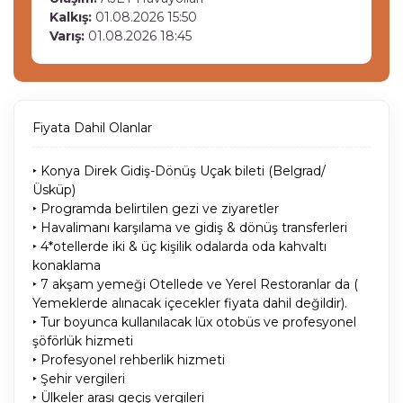
Kalkış:
01.08.2026 15:50
Varış:
01.08.2026 18:45
Fiyata Dahil Olanlar
‣ Konya Direk Gidiş-Dönüş Uçak bileti (Belgrad/
Üsküp)
‣ Programda belirtilen gezi ve ziyaretler
‣ Havalimanı karşılama ve gidiş & dönüş transferleri
‣ 4*otellerde iki & üç kişilik odalarda oda kahvaltı
konaklama
‣ 7 akşam yemeği Otellede ve Yerel Restoranlar da (
Yemeklerde alınacak içecekler fiyata dahil değildir).
‣ Tur boyunca kullanılacak lüx otobüs ve profesyonel
şöförlük hizmeti
‣ Profesyonel rehberlik hizmeti
‣ Şehir vergileri
‣ Ülkeler arası geçiş vergileri