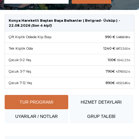
Konya Hareketli Baştan Başa Balkanlar ( Belgrad- Üsküp ) -
22.08.2026
(Son 4 kişi!)
Çift Kişilik Odada Kişi Başı
990 €
54868.08 ₺
Tek Kişilik Oda
1240 €
68723.65 ₺
Çocuk 0-2 Yaş
100€
5542.23 ₺
Çocuk 3-7 Yaş
790€
43783.62 ₺
Çocuk 7-12 Yaş
890€
49325.85 ₺
TUR PROGRAMI
HİZMET DETAYLARI
UYARILAR / NOTLAR
GRUP TALEBİ