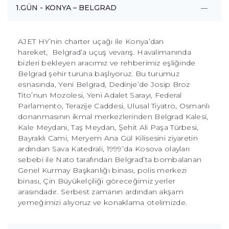
1.GÜN - KONYA – BELGRAD
AJET HY’nin charter uçağı ile Konya’dan
hareket, Belgrad’a uçuş vevarış. Havalimanında
bizleri bekleyen aracımız ve rehberimiz eşliğinde
Belgrad şehir turuna başlıyoruz. Bu turumuz
esnasında, Yeni Belgrad, Dedinje’de Josip Broz
Tito’nun Mozolesi, Yeni Adalet Sarayı, Federal
Parlamento, Terazije Caddesi, Ulusal Tiyatro, Osmanlı
donanmasının ikmal merkezlerinden Belgrad Kalesi,
Kale Meydanı, Taş Meydan, Şehit Ali Paşa Türbesi,
Bayraklı Cami, Meryem Ana Gül Kilisesini ziyaretin
ardından Sava Katedrali, 1999’da Kosova olayları
sebebi ile Nato tarafından Belgrad’ta bombalanan
Genel Kurmay Başkanlığı binası, polis merkezi
binası, Çin Büyükelçiliği göreceğimiz yerler
arasındadır. Serbest zamanın ardından akşam
yemeğimizi alıyoruz ve konaklama otelimizde.