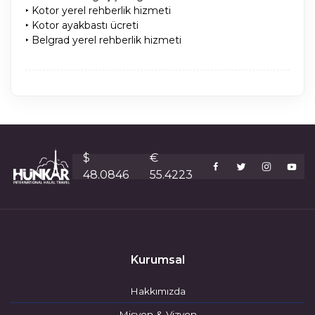
‣ Kotor yerel rehberlik hizmeti
‣ Kotor ayakbastı ücreti
‣ Belgrad yerel rehberlik hizmeti
$
€
48.0846
55.4223
Kurumsal
Hakkımızda
Misyon & Vizyon