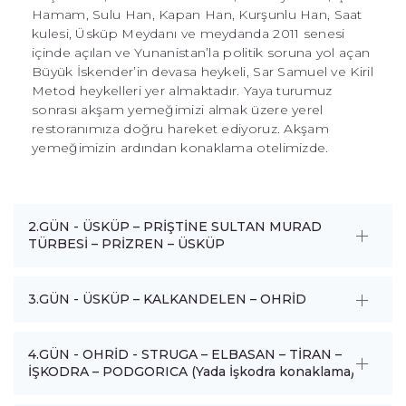
Hamam, Sulu Han, Kapan Han, Kurşunlu Han, Saat
kulesi, Üsküp Meydanı ve meydanda 2011 senesi
içinde açılan ve Yunanistan’la politik soruna yol açan
Büyük İskender’in devasa heykeli, Sar Samuel ve Kiril
Metod heykelleri yer almaktadır. Yaya turumuz
sonrası akşam yemeğimizi almak üzere yerel
restoranımıza doğru hareket ediyoruz. Akşam
yemeğimizin ardından konaklama otelimizde.
2.GÜN - ÜSKÜP – PRİŞTİNE SULTAN MURAD
TÜRBESİ – PRİZREN – ÜSKÜP
3.GÜN - ÜSKÜP – KALKANDELEN – OHRİD
4.GÜN - OHRİD - STRUGA – ELBASAN – TİRAN –
İŞKODRA – PODGORICA (Yada İşkodra konaklama)