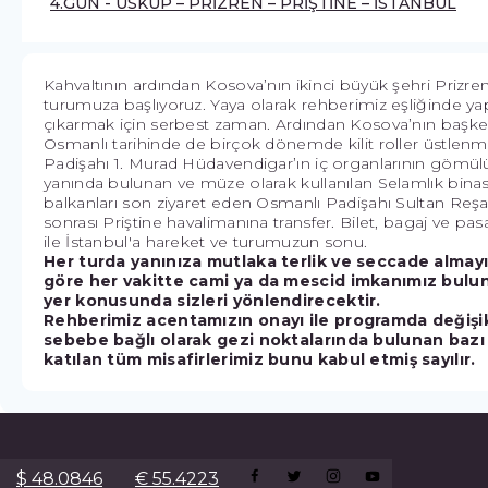
4.GÜN - ÜSKÜP – PRİZREN – PRİŞTİNE – İSTANBUL
Kahvaltının ardından Kosova’nın ikinci büyük şehri Prizren
turumuza başlıyoruz. Yaya olarak rehberimiz eşliğinde y
çıkarmak için serbest zaman. Ardından Kosova’nın başkent
Osmanlı tarihinde de birçok dönemde kilit roller üstlen
Padişahı 1. Murad Hüdavendigar’ın iç organlarının gömül
yanında bulunan ve müze olarak kullanılan Selamlık binasını
balkanları son ziyaret eden Osmanlı Padişahı Sultan Reşad
sonrası Priştine havalimanına transfer. Bilet, bagaj ve pas
ile İstanbul'a hareket ve turumuzun sonu.
Her turda yanınıza mutlaka terlik ve seccade almayı
göre her vakitte cami ya da mescid imkanımız bulu
yer konusunda sizleri yönlendirecektir.
Rehberimiz acentamızın onayı ile programda değiş
sebebe bağlı olarak gezi noktalarında bulunan bazı 
katılan tüm misafirlerimiz bunu kabul etmiş sayılır.
$ 48.0846
€ 55.4223