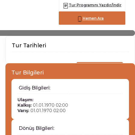
Tur Programını Yazdır/İndir
Hemen Ara
Tur Tarihleri
info@hunkarturizm.com
ACENTA GİRİŞİ
Tur Bilgileri
Gidiş Bilgileri:
Ulaşım:
Kalkış:
01.01.1970 02:00
Varış:
01.01.1970 02:00
Dönüş Bilgileri: