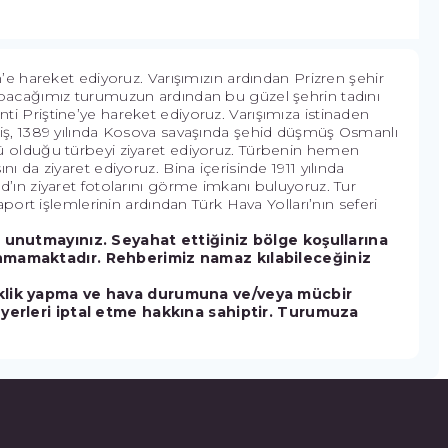
’e hareket ediyoruz. Varışımızın ardından Prizren şehir
apacağımız turumuzun ardından bu güzel şehrin tadını
i Priştine’ye hareket ediyoruz. Varışımıza istinaden
miş, 1389 yılında Kosova savaşında şehid düşmüş Osmanlı
ü olduğu türbeyi ziyaret ediyoruz. Türbenin hemen
 da ziyaret ediyoruz. Bina içerisinde 1911 yılında
’ın ziyaret fotolarını görme imkanı buluyoruz. Tur
aport işlemlerinin ardından Türk Hava Yolları’nın seferi
 unutmayınız. Seyahat ettiğiniz bölge koşullarına
nmamaktadır. Rehberimiz namaz kılabileceğiniz
iklik yapma ve hava durumuna ve/veya mücbir
yerleri iptal etme hakkına sahiptir. Turumuza