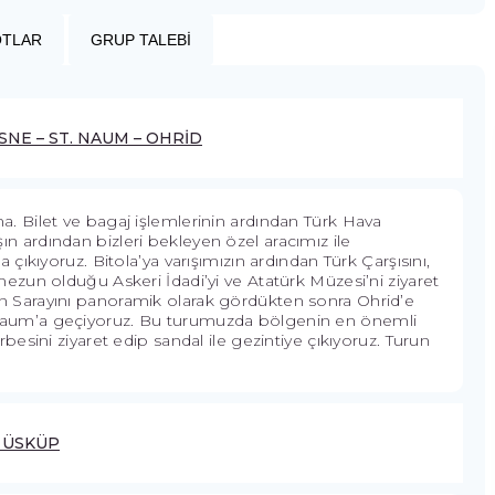
İLETİŞİM
OTLAR
GRUP TALEBİ
ESNE – ST. NAUM – OHRİD
a. Bilet ve bagaj işlemlerinin ardından Türk Hava
arışın ardından bizleri bekleyen özel aracımız ile
 çıkıyoruz. Bitola’ya varışımızın ardından Türk Çarşısını,
mezun olduğu Askeri İdadi’yi ve Atatürk Müzesi’ni ziyaret
in Sarayını panoramik olarak gördükten sonra Ohrid’e
 Naum’a geçiyoruz. Bu turumuzda bölgenin en önemli
rbesini ziyaret edip sandal ile gezintiye çıkıyoruz. Turun
– ÜSKÜP