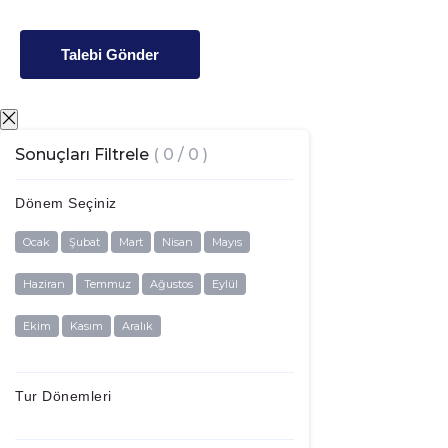
Talebi Gönder
Sonuçları Filtrele
( 0 / 0 )
Dönem Seçiniz
Ocak
Şubat
Mart
Nisan
Mayıs
Haziran
Temmuz
Ağustos
Eylül
Ekim
Kasım
Aralık
Tur Dönemleri