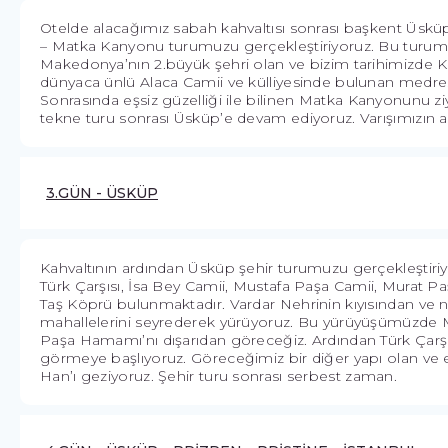
Otelde alacağımız sabah kahvaltısı sonrası başkent Üsküp
– Matka Kanyonu turumuzu gerçekleştiriyoruz. Bu turumuz
Makedonya’nın 2.büyük şehri olan ve bizim tarihimizde K
dünyaca ünlü Alaca Camii ve külliyesinde bulunan medres
Sonrasında eşsiz güzelliği ile bilinen Matka Kanyonunu z
tekne turu sonrası Üsküp’e devam ediyoruz. Varışımızın ar
3.GÜN - ÜSKÜP
Kahvaltının ardından Üsküp şehir turumuzu gerçekleştiriy
Türk Çarşısı, İsa Bey Camii, Mustafa Paşa Camii, Murat 
Taş Köprü bulunmaktadır. Vardar Nehrinin kıyısından ve n
mahallelerini seyrederek yürüyoruz. Bu yürüyüşümüzde
Paşa Hamamı’nı dışarıdan göreceğiz. Ardından Türk Çarşısı’
görmeye başlıyoruz. Göreceğimiz bir diğer yapı olan ve esk
Han’ı geziyoruz. Şehir turu sonrası serbest zaman.