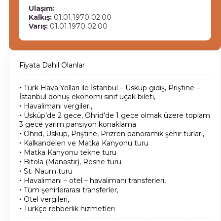
Ulaşım:
Kalkış:
01.01.1970 02:00
Varış:
01.01.1970 02:00
Fiyata Dahil Olanlar
‣ Türk Hava Yolları ile İstanbul – Üsküp gidiş, Priştine –
İstanbul dönüş ekonomi sınıf uçak bileti,
‣ Havalimanı vergileri,
‣ Üsküp’de 2 gece, Ohrid’de 1 gece olmak üzere toplam
3 gece yarım pansiyon konaklama
‣ Ohrid, Üsküp, Priştine, Prizren panoramik şehir turları,
‣ Kalkandelen ve Matka Kanyonu turu
‣ Matka Kanyonu tekne turu
‣ Bitola (Manastır), Resne turu
‣ St. Naum turu
‣ Havalimanı – otel – havalimanı transferleri,
‣ Tüm şehirlerarası transferler,
‣ Otel vergileri,
‣ Türkçe rehberlik hizmetleri