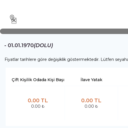
Makedonya Kosova Tu
Gece 1 Gün
01.01.1970 - 01.01.1970
- 01.01.1970
(DOLU)
ANASAYFA
Fiyatlar tarihlere göre değişiklik göstermektedir. Lütfen seyahat
TURLAR
CRUISE TURLARI
HAKKIMIZDA
Çift Kişilik Odada Kişi Başı
İlave Yatak
TUR BÜLTENİ
ACENTALARIMIZ
0.00 TL
0.00 TL
VİZE HİZMETLERİ
0.00 ₺
0.00 ₺
İLETİŞİM