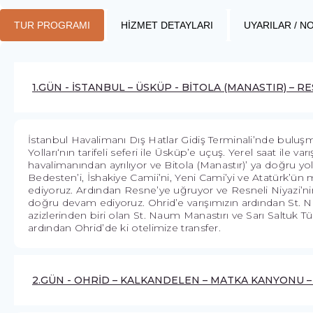
TUR PROGRAMI
HİZMET DETAYLARI
UYARILAR / N
1.GÜN - İSTANBUL – ÜSKÜP - BİTOLA (MANASTIR) – R
İstanbul Havalimanı Dış Hatlar Gidiş Terminali’nde buluşm
Yolları‘nın tarifeli seferi ile Üsküp’e uçuş. Yerel saat ile v
havalimanından ayrılıyor ve Bitola (Manastır)’ ya doğru yola
Bedesten’i, İshakiye Camii’ni, Yeni Cami’yi ve Atatürk’ün 
ediyoruz. Ardından Resne’ye uğruyor ve Resneli Niyazi’n
doğru devam ediyoruz. Ohrid’e varışımızın ardından St.
azizlerinden biri olan St. Naum Manastırı ve Sarı Saltuk Tü
ardından Ohrid’de ki otelimize transfer.
2.GÜN - OHRİD – KALKANDELEN – MATKA KANYONU 