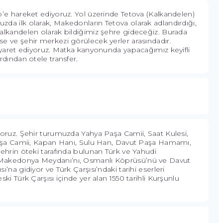
’e hareket ediyoruz. Yol üzerinde Tetova (Kalkandelen)
da ilk olarak, Makedonların Tetova olarak adlandırdığı,
alkandelen olarak bildiğimiz şehre gideceğiz. Burada
e ve şehir merkezi görülecek yerler arasındadır.
iyaret ediyoruz. Matka kanyonunda yapacağımız keyifli
dından otele transfer.
oruz. Şehir turumuzda Yahya Paşa Camii, Saat Kulesi,
Paşa Camii, Kapan Hanı, Sulu Han, Davut Paşa Hamamı,
ehrin öteki tarafında bulunan Türk ve Yahudi
 Makedonya Meydanı’nı, Osmanlı Köprüsü’nü ve Davut
na gidiyor ve Türk Çarşısı’ndaki tarihi eserleri
i Türk Çarşısı içinde yer alan 1550 tarihli Kurşunlu