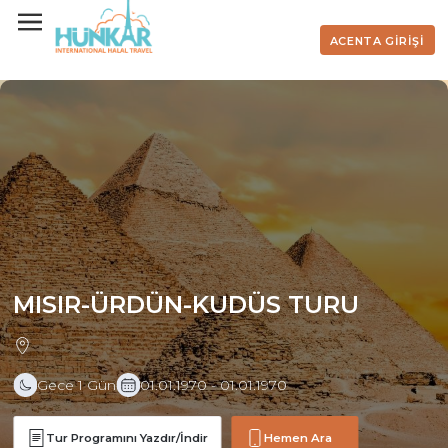
ACENTA GİRİŞİ
MISIR-ÜRDÜN-KUDÜS TURU
Gece 1 Gün
01.01.1970 - 01.01.1970
Tur Programını Yazdır/İndir
Hemen Ara