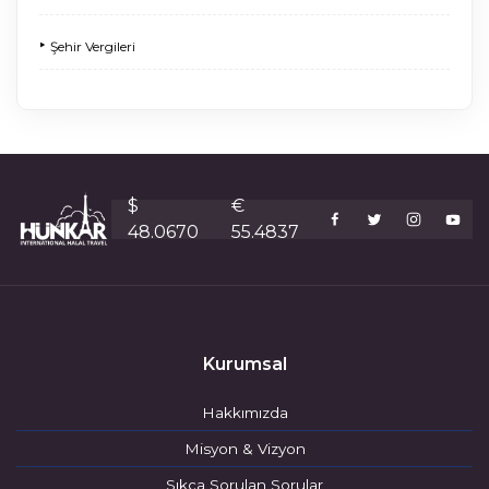
‣
Şehir Vergileri
$
€
48.0670
55.4837
Kurumsal
Hakkımızda
Misyon & Vizyon
Sıkça Sorulan Sorular