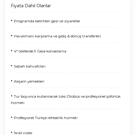
Fiyata Dahil Olanlar
‣
Programda belirtilen gezi ve ziyaretler
‣
Havalimanı karşılama ve gidiş & dönüş transferleri
‣
4* otellerde 9 Gece konaklama
‣
Sabah kahvaltıları
‣
Akşam yemekleri
‣
Tur boyunca kullanılacak lüks Otobüs ve profesyonel şoförlük
hizmeti
‣
Profesyonel Türkçe rehberlik hizmeti
‣
İsrail vizesi