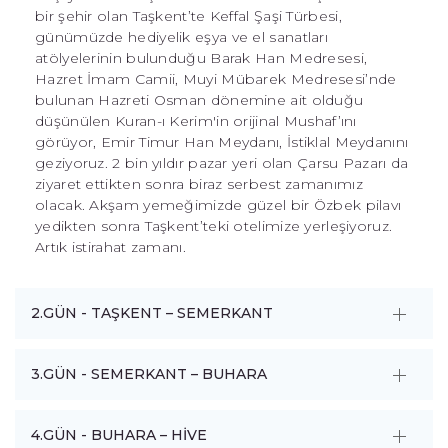
bir şehir olan Taşkent’te Keffal Şaşi Türbesi,
günümüzde hediyelik eşya ve el sanatları
atölyelerinin bulunduğu Barak Han Medresesi,
Hazret İmam Camii, Muyi Mübarek Medresesi’nde
bulunan Hazreti Osman dönemine ait olduğu
düşünülen Kuran-ı Kerim'in orijinal Mushaf’ını
görüyor, Emir Timur Han Meydanı, İstiklal Meydanını
geziyoruz. 2 bin yıldır pazar yeri olan Çarsu Pazarı da
ziyaret ettikten sonra biraz serbest zamanımız
olacak. Akşam yemeğimizde güzel bir Özbek pilavı
yedikten sonra Taşkent’teki otelimize yerleşiyoruz.
Artık istirahat zamanı.
2.GÜN - TAŞKENT – SEMERKANT
3.GÜN - SEMERKANT – BUHARA
4.GÜN - BUHARA – HİVE