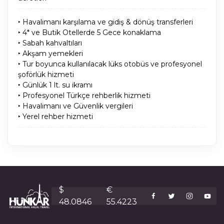
‣ Havalimanı karşılama ve gidiş & dönüş transferleri
‣ 4* ve Butik Otellerde 5 Gece konaklama
‣ Sabah kahvaltıları
‣ Akşam yemekleri
‣ Tur boyunca kullanılacak lüks otobüs ve profesyonel
şoförlük hizmeti
‣ Günlük 1 lt. su ikramı
‣ Profesyonel Türkçe rehberlik hizmeti
‣ Havalimanı ve Güvenlik vergileri
‣ Yerel rehber hizmeti
$
€
48.0846
55.4223