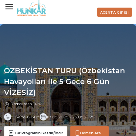
ACENTA GİRİŞİ
ÖZBEKİSTAN TURU (Özbekistan
Havayolları ile 5 Gece 6 Gün
VİZESİZ)
Özbekistan Turu
5 Gece 6 Gün
18.05.2025 - 23.05.2025
Tur Programını Yazdır/İndir
Hemen Ara