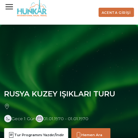
ACENTA GİRİŞİ
RUSYA KUZEY IŞIKLARI TURU
Gece 1 Gün
01.01.1970 - 01.01.1970
Tur Programını Yazdır/İndir
Hemen Ara