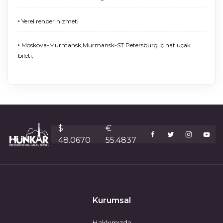
‣ Yerel rehber hizmeti
‣ Moskova-Murmansk,Murmansk-ST.Petersburg iç hat uçak
bileti,
$
€
48.0670
55.4837
Kurumsal
Hakkımızda