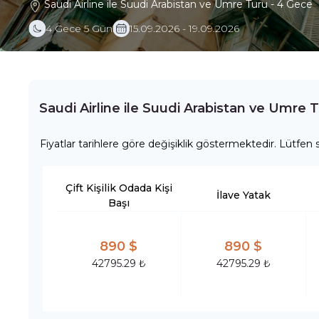
Saudi Airline ile Suudi Arabistan ve Umre Turu - 4 Gece
4 Gece 5 Gün
15.09.2026 - 19.09.2026
Saudi Airline ile Suudi Arabistan ve Umre 
Fiyatlar tarihlere göre değişiklik göstermektedir. Lütfen s
Çift Kişilik Odada Kişi
İlave Yatak
Başı
890 $
890 $
42795.29 ₺
42795.29 ₺