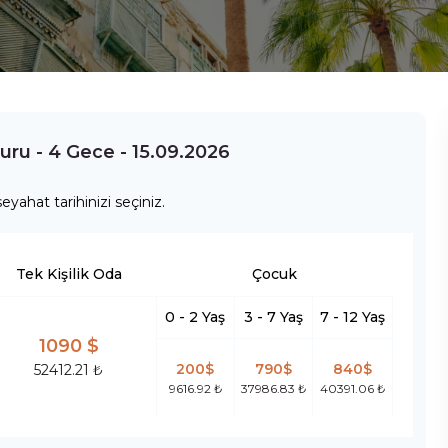
Turu - 4 Gece - 15.09.2026
eyahat tarihinizi seçiniz.
Tek Kişilik Oda
Çocuk
0 - 2 Yaş
3 - 7 Yaş
7 - 12 Yaş
1090 $
200$
790$
840$
52412.21 ₺
9616.92 ₺
37986.83 ₺
40391.06 ₺