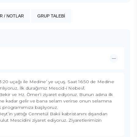
R / NOTLAR
GRUP TALEBİ
3:20 uçağı ile Medine’ ye uçuş. Saat 16:50 de Medine
ılıyoruz. İlk durağımız Mescid-i Nebevî.
r ve Hz. Ömer’i ziyaret ediyoruz. Bunun adına ilk
 kadar gelir ve bana selam verirse onun selamına
k programımıza başlıyoruz.
yt’in yattığı Cennetül Bakii kabristanını dışarıdan
t Mescidini ziyaret ediyoruz. Ziyaretlerimizin