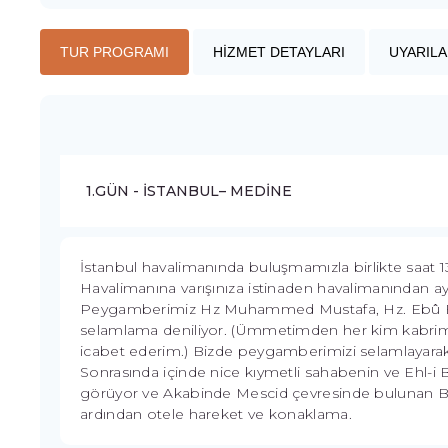
TUR PROGRAMI
HİZMET DETAYLARI
UYARILA
1.GÜN - İSTANBUL– MEDİNE
İstanbul havalimanında buluşmamızla birlikte saat 1
Havalimanına varışınıza istinaden havalimanından ayr
Peygamberimiz Hz Muhammed Mustafa, Hz. Ebû Beki
selamlama deniliyor. (Ümmetimden her kim kabrime
icabet ederim.) Bizde peygamberimizi selamlayara
Sonrasında içinde nice kıymetli sahabenin ve Ehl-i Be
görüyor ve Akabinde Mescid çevresinde bulunan Bulu
ardından otele hareket ve konaklama.