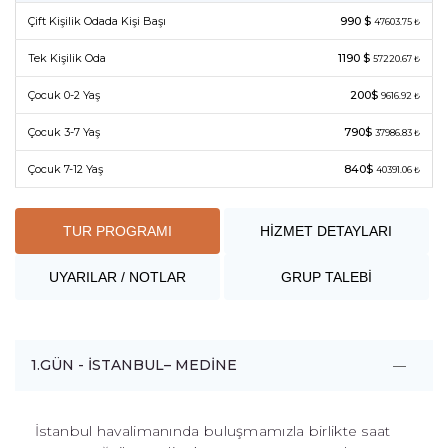
Çift Kişilik Odada Kişi Başı
990 $
47603.75 ₺
Tek Kişilik Oda
1190 $
57220.67 ₺
Çocuk 0-2 Yaş
200$
9616.92 ₺
Çocuk 3-7 Yaş
790$
37986.83 ₺
Çocuk 7-12 Yaş
840$
40391.06 ₺
TUR PROGRAMI
HİZMET DETAYLARI
UYARILAR / NOTLAR
GRUP TALEBİ
1.GÜN - İSTANBUL– MEDİNE
İstanbul havalimanında buluşmamızla birlikte saat