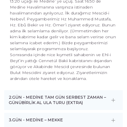
13:20 uçağı ile Medine’ ye uçuş. Saat 16:50 de
Medine Havalimanına varışınıza istinaden
havalimanından ayrılıyoruz. İlk durağımız Mescid-i
Nebevî. Peygamberimiz Hz Muhammed Mustafa,
Hz. Ebû Bekir ve Hz. Ömer’i ziyaret ediyoruz. Bunun
adına ilk selamlama deniliyor. (Ümmetimden her
kim kabrime kadar gelir ve bana selam verirse onun
selamına icabet ederim.) Bizde peygamberimizi
selamlayarak programımıza başlıyoruz.
Sonrasında içinde nice kıymetli sahabenin ve Ehl-i
Beyt’in yattığı Cennetül Bakii kabristanını dışarıdan
görüyor ve Akabinde Mescid çevresinde bulunan
Bulut Mescidini ziyaret ediyoruz. Ziyaretlerimizin
ardından otele hareket ve konaklama.
2.GÜN - MEDİNE TAM GÜN SERBEST ZAMAN –
GÜNÜBİRLİK AL ULA TURU (EXTRA)
3.GÜN - MEDİNE – MEKKE