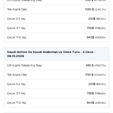
Çift Kişilik Odada Kişi Başı
890 $
42795.29 ₺
Tek Kişilik Oda
1090 $
52412.21 ₺
Çocuk 0-2 Yaş
200$
9616.92 ₺
Çocuk 3-7 Yaş
790$
37986.83 ₺
Çocuk 7-12 Yaş
840$
40391.06 ₺
Saudi Airline ile Suudi Arabistan ve Umre Turu - 4 Gece -
06.10.2026
Çift Kişilik Odada Kişi Başı
990 $
47603.75 ₺
Tek Kişilik Oda
1190 $
57220.67 ₺
Çocuk 0-2 Yaş
200$
9616.92 ₺
Çocuk 3-7 Yaş
790$
37986.83 ₺
Çocuk 7-12 Yaş
840$
40391.06 ₺