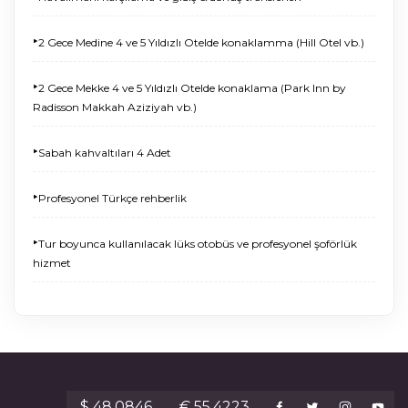
‣
2 Gece Medine 4 ve 5 Yıldızlı Otelde konaklamma (Hill Otel vb.)
‣
2 Gece Mekke 4 ve 5 Yıldızlı Otelde konaklama (Park Inn by
Radisson Makkah Aziziyah vb.)
‣
Sabah kahvaltıları 4 Adet
‣
Profesyonel Türkçe rehberlik
‣
Tur boyunca kullanılacak lüks otobüs ve profesyonel şoförlük
hizmet
$ 48.0846
€ 55.4223