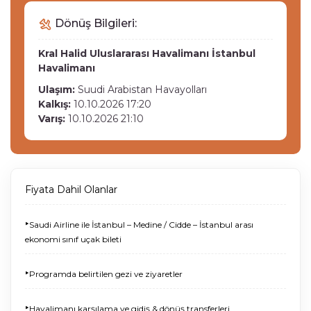
Dönüş Bilgileri:
Kral Halid Uluslararası Havalimanı
İstanbul
Havalimanı
Ulaşım:
Suudi Arabistan Havayolları
Kalkış:
10.10.2026 17:20
Varış:
10.10.2026 21:10
Fiyata Dahil Olanlar
‣
Saudi Airline ile İstanbul – Medine / Cidde – İstanbul arası
ekonomi sınıf uçak bileti
‣
Programda belirtilen gezi ve ziyaretler
‣
Havalimanı karşılama ve gidiş & dönüş transferleri