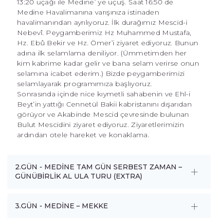
13:20 uçağı ile Medine’ ye uçuş. Saat 16:50 de
Medine Havalimanına varışınıza istinaden
havalimanından ayrılıyoruz. İlk durağımız Mescid-i
Nebevî. Peygamberimiz Hz Muhammed Mustafa,
Hz. Ebû Bekir ve Hz. Ömer’i ziyaret ediyoruz. Bunun
adına ilk selamlama deniliyor. (Ümmetimden her
kim kabrime kadar gelir ve bana selam verirse onun
selamına icabet ederim.) Bizde peygamberimizi
selamlayarak programımıza başlıyoruz.
Sonrasında içinde nice kıymetli sahabenin ve Ehl-i
Beyt’in yattığı Cennetül Bakii kabristanını dışarıdan
görüyor ve Akabinde Mescid çevresinde bulunan
Bulut Mescidini ziyaret ediyoruz. Ziyaretlerimizin
ardından otele hareket ve konaklama.
2.GÜN - MEDİNE TAM GÜN SERBEST ZAMAN –
GÜNÜBİRLİK AL ULA TURU (EXTRA)
3.GÜN - MEDİNE – MEKKE