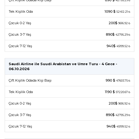
Çift Kişilik Odada Kişi Başı
890 $
42795.29 ₺
Tek Kişilik Oda
1090 $
52412.21 ₺
Çocuk 0-2 Yaş
200$
9616.92 ₺
Çocuk 3-7 Yaş
890$
42795.29 ₺
Çocuk 7-12 Yaş
940$
45199.52 ₺
Saudi Airline ile Suudi Arabistan ve Umre Turu - 4 Gece -
06.10.2026
Çift Kişilik Odada Kişi Başı
990 $
47603.75 ₺
Tek Kişilik Oda
1190 $
57220.67 ₺
Çocuk 0-2 Yaş
200$
9616.92 ₺
Çocuk 3-7 Yaş
890$
42795.29 ₺
Çocuk 7-12 Yaş
940$
45199.52 ₺