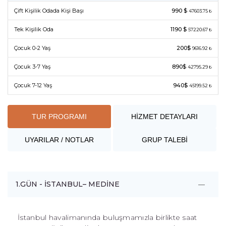
Çift Kişilik Odada Kişi Başı
990 $
47603.75 ₺
Tek Kişilik Oda
1190 $
57220.67 ₺
Çocuk 0-2 Yaş
200$
9616.92 ₺
Çocuk 3-7 Yaş
890$
42795.29 ₺
Çocuk 7-12 Yaş
940$
45199.52 ₺
TUR PROGRAMI
HİZMET DETAYLARI
UYARILAR / NOTLAR
GRUP TALEBİ
1.GÜN - İSTANBUL– MEDİNE
İstanbul havalimanında buluşmamızla birlikte saat