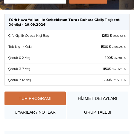
Türk Hava Yolları ile Özbekistan Turu ( Buhara Gidiş Taşkent
Dönüş) - 29.09.2026
Çift Kişilik Odada Kişi Başı
1250 $
60061.63 ₺
Tek Kişilik Oda
1500 $
72073.95 ₺
Çocuk 0-2 Yaş
200$
9609.86 ₺
Çocuk 3-7 Yaş
1150$
55256.70 ₺
Çocuk 7-12 Yaş
1200$
57659.16 ₺
TUR PROGRAMI
HİZMET DETAYLARI
UYARILAR / NOTLAR
GRUP TALEBİ