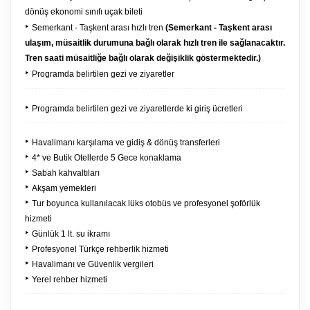
dönüş ekonomi sınıfı uçak bileti
‣
Semerkant - Taşkent arası hızlı tren
(Semerkant - Taşkent arası
ulaşım, müsaitlik durumuna bağlı olarak hızlı tren ile sağlanacaktır.
Tren saati müsaitliğe bağlı olarak değişiklik göstermektedir.)
‣
Programda belirtilen gezi ve ziyaretler
‣
Programda belirtilen gezi ve ziyaretlerde ki giriş ücretleri
‣
Havalimanı karşılama ve gidiş & dönüş transferleri
‣
4* ve Butik Otellerde 5 Gece konaklama
‣
Sabah kahvaltıları
‣
Akşam yemekleri
‣
Tur boyunca kullanılacak lüks otobüs ve profesyonel şoförlük
hizmeti
‣
Günlük 1 lt. su ikramı
‣
Profesyonel Türkçe rehberlik hizmeti
‣
Havalimanı ve Güvenlik vergileri
‣
Yerel rehber hizmeti