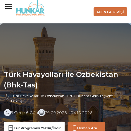
ACENTA GİRİŞİ
Türk Havayolları İle Özbekistan
(Bhk-Tas)
Türk Hava Yolları ile Özbekistan Turu ( Buhara Gidiş Taşkent
Dönüş)
5 Gece 6 Gün
29.09.2026 - 04.10.2026
Tur Programını Yazdır/İndir
Hemen Ara