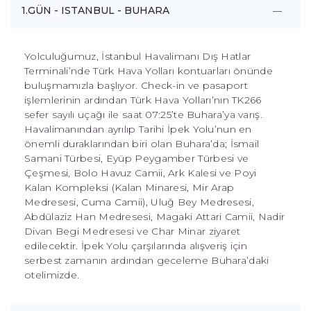
1.GÜN - ISTANBUL - BUHARA
Yolculuğumuz, İstanbul Havalimanı Dış Hatlar
Terminali’nde Türk Hava Yolları kontuarları önünde
buluşmamızla başlıyor. Check-in ve pasaport
işlemlerinin ardından Türk Hava Yolları’nın TK266
sefer sayılı uçağı ile saat 07:25’te Buhara’ya varış.
Havalimanından ayrılıp Tarihi İpek Yolu’nun en
önemli duraklarından biri olan Buhara’da; İsmail
Samani Türbesi, Eyüp Peygamber Türbesi ve
Çeşmesi, Bolo Havuz Camii, Ark Kalesi ve Poyi
Kalan Kompleksi (Kalan Minaresi, Mir Arap
Medresesi, Cuma Camii), Uluğ Bey Medresesi,
Abdülaziz Han Medresesi, Magaki Attari Camii, Nadir
Divan Begi Medresesi ve Char Minar ziyaret
edilecektir. İpek Yolu çarşılarında alışveriş için
serbest zamanın ardından geceleme Buhara’daki
otelimizde.