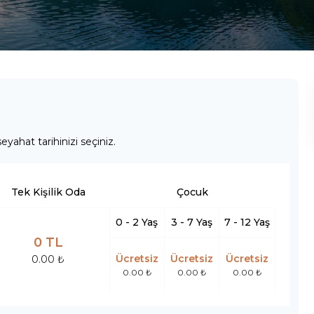
eyahat tarihinizi seçiniz.
Tek Kişilik Oda
Çocuk
0 - 2 Yaş
3 - 7 Yaş
7 - 12 Yaş
0 TL
Ücretsiz
Ücretsiz
Ücretsiz
0.00 ₺
0.00 ₺
0.00 ₺
0.00 ₺