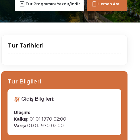
Tur Programını Yazdır/İndir
Hemen Ara
Tur Tarihleri
Tur Bilgileri
Gidiş Bilgileri:
Ulaşım:
Kalkış:
01.01.1970 02:00
Varış:
01.01.1970 02:00