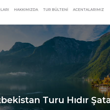
RLARI
HAKKIMIZDA
TUR BÜLTENİ
ACENTALARIMIZ
zbekistan Turu Hıdır Şat