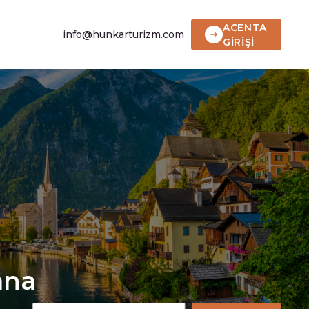
ACENTA
info@hunkarturizm.com
GİRİŞİ
ana