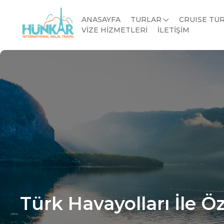
ANASAYFA
TURLAR
CRUISE TU
VİZE HİZMETLERİ
İLETİŞİM
Türk Havayolları İle Ö