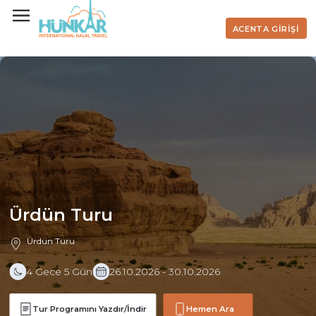
ACENTA GİRİŞİ
Ürdün Turu
Ürdün Turu
4 Gece 5 Gün
26.10.2026 - 30.10.2026
Tur Programını Yazdır/İndir
Hemen Ara