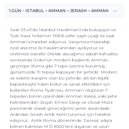
1.GÜN - ISTABUL – AMMAN – JERASH – AMMAN
Saat 03:45’de İstanbul Havalimanı’nda buluşuyor ve
Türk Hava Yolları’nın TK816 sefer sayılı uçağı ile saat
Amman’a hareket ediyoruz. Varışımıza müteakip
özel aracımız ile havalimanından ayrılıyoruz ve
otelimize transfer Otelde alacağımız sabah kahvaltısı
sonrasında Ürdün’ün modern başkenti Amman,
geçmişte Roma gibi 7 tepe üzerine kurulmuş,
günümüzde 19 tepeyi kapsayan bir şehirdir. Modern
ve eskinin karışımı olan bu şehirde, altı bin kişilik
kapasitesiyle halen kültür ve sanat etkinlikleri için
kullanılan Roma Tiyatrosu, Amman'ı oluşturan 7
tepeden birinin üzerindeki Amman Kalesi, eski şehir
kalıntılarından oluşan Emevi Sarayı ve Ulusal Müze
panoramik olarak göreceğimiz yerler arasındadır.
Ardından Jerash Antik Kenti turumuz için hareket
ediyoruz. Antik Roma döneminde ‘Geresa’ adıyla
bilinen kalıntıları M.Ö 6500’lere dayanan ve uzun