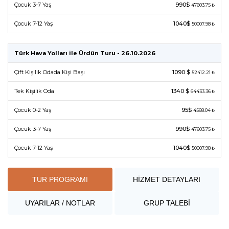
Çocuk 3-7 Yaş
990$
47603.75 ₺
Çocuk 7-12 Yaş
1040$
50007.98 ₺
Türk Hava Yolları ile Ürdün Turu - 26.10.2026
Çift Kişilik Odada Kişi Başı
1090 $
52412.21 ₺
Tek Kişilik Oda
1340 $
64433.36 ₺
Çocuk 0-2 Yaş
95$
4568.04 ₺
Çocuk 3-7 Yaş
990$
47603.75 ₺
Çocuk 7-12 Yaş
1040$
50007.98 ₺
TUR PROGRAMI
HİZMET DETAYLARI
UYARILAR / NOTLAR
GRUP TALEBİ