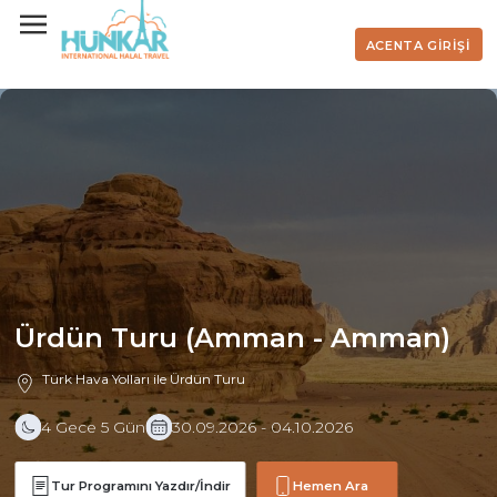
ACENTA GİRİŞİ
Ürdün Turu (Amman - Amman)
Türk Hava Yolları ile Ürdün Turu
4 Gece 5 Gün
30.09.2026 - 04.10.2026
Tur Programını Yazdır/İndir
Hemen Ara