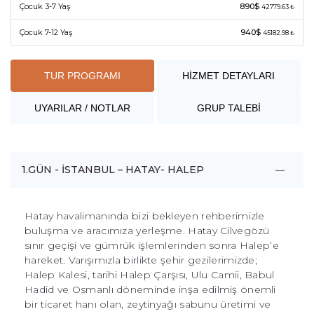
Çocuk 3-7 Yaş
890$
42779.63 ₺
Çocuk 7-12 Yaş
940$
45182.98 ₺
TUR PROGRAMI
HİZMET DETAYLARI
UYARILAR / NOTLAR
GRUP TALEBİ
1.GÜN - İSTANBUL – HATAY- HALEP
Hatay havalimanında bizi bekleyen rehberimizle
buluşma ve aracımıza yerleşme. Hatay Cilvegözü
sınır geçişi ve gümrük işlemlerinden sonra Halep’e
hareket. Varışımızla birlikte şehir gezilerimizde;
Halep Kalesi, tarihi Halep Çarşısı, Ulu Camii, Babul
Hadid ve Osmanlı döneminde inşa edilmiş önemli
bir ticaret hanı olan, zeytinyağı sabunu üretimi ve