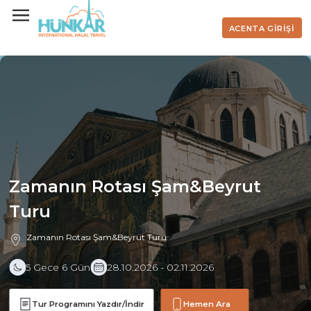
ACENTA GİRİŞİ
Zamanın Rotası Şam&Beyrut
Turu
Zamanın Rotası Şam&Beyrut Turu
5 Gece 6 Gün
28.10.2026 - 02.11.2026
Tur Programını Yazdır/İndir
Hemen Ara