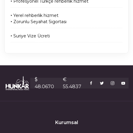
‣ Profesyonel Türkçe rehberlik hizmet
‣ Yerel rehberlik hizmet
‣ Zorunlu Seyahat Sigortası
‣ Suriye Vize Ücreti
$
€
48.0670
55.4837
Kurumsal