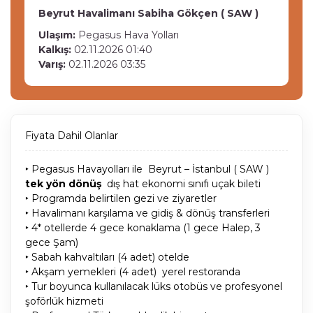
Beyrut Havalimanı
Sabiha Gökçen ( SAW )
Ulaşım:
Pegasus Hava Yolları
Kalkış:
02.11.2026 01:40
Varış:
02.11.2026 03:35
Fiyata Dahil Olanlar
‣ Pegasus Havayolları ile Beyrut – İstanbul ( SAW )
tek yön dönüş
dış hat ekonomi sınıfı uçak bileti
‣ Programda belirtilen gezi ve ziyaretler
‣ Havalimanı karşılama ve gidiş & dönüş transferleri
‣ 4* otellerde 4 gece konaklama (1 gece Halep, 3
gece Şam)
‣ Sabah kahvaltıları (4 adet) otelde
‣ Akşam yemekleri (4 adet) yerel restoranda
‣ Tur boyunca kullanılacak lüks otobüs ve profesyonel
şoförlük hizmeti